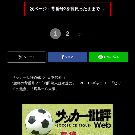
次ページ：背番号2を背負ったままで
1
2
ツイート
シェア
LINEで送る
サッカー批評Web
日本代表
“鹿島の背番号２”「内田篤人は永遠に」 PHOTOギャラリー「ピッ
チの焦点」「鹿島ーＧ大阪」