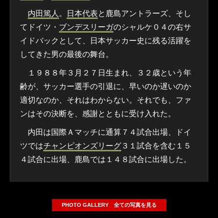
内田篤人
。
日本代表
と鹿島アントラーズ、そし
てドイツ・
ブンデスリーガ
のシャルケ０４の右サ
イドバックとして、日本サッカー史に残る活躍を
してきた男の最後の舞台。
１９８８年３月２７日生まれ、３２歳という年
齢が、サッカー選手の引退に、早いのか遅いのか
適切なのか、それはわからない。それでも、ファ
ンはその決断を、感謝とともに受け入れた。
内田は国際Ａマッチに通算７４試合出場、ドイ
ツでは
チャンピオンズリーグ
３１試合を含む１５
４試合に出場、鹿島では１４８試合に出場した。
PHOTO GALLERY 全ての写真を見る