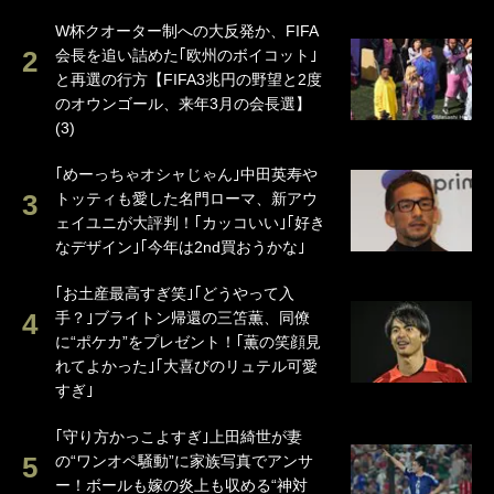
W杯クオーター制への大反発か、FIFA
会長を追い詰めた｢欧州のボイコット｣
と再選の行方【FIFA3兆円の野望と2度
のオウンゴール、来年3月の会長選】
(3)
｢めーっちゃオシャじゃん｣中田英寿や
トッティも愛した名門ローマ、新アウ
ェイユニが大評判！｢カッコいい｣｢好き
なデザイン｣｢今年は2nd買おうかな｣
｢お土産最高すぎ笑｣｢どうやって入
手？｣ブライトン帰還の三笘薫、同僚
に“ポケカ”をプレゼント！｢薫の笑顔見
れてよかった｣｢大喜びのリュテル可愛
すぎ｣
｢守り方かっこよすぎ｣上田綺世が妻
の“ワンオペ騒動”に家族写真でアンサ
ー！ボールも嫁の炎上も収める“神対