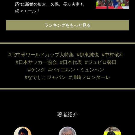
応”に新婚の板倉、久保、長友夫妻も
続々エール！
ランキングをもっと見る
#北中米ワールドカップ大特集
#伊東純也
#中村敬斗
#日本サッカー協会
#日本代表
#ジュビロ磐田
#ゲンク
#バイエルン・ミュンヘン
#なでしこジャパン
#川崎フロンターレ
著者紹介