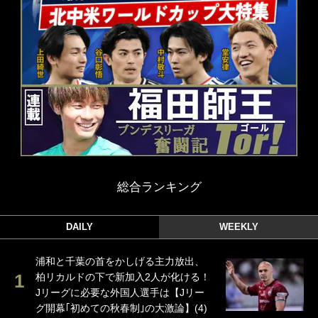
総合ランキング
DAILY
WEEKLY
浦和と千葉の首をかしげる主力放出、
柏リカルドの下で新加入2人が化ける！
Jリーグに必要な外国人選手は【Jリー
グ開幕｢初めての秋春制｣の大激論】(4)