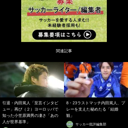
関連記事
引退・内田篤人「至言インタビ
8・23ラストマッチ内田篤人、プ
ュー」再び（２）ヨーロッパで
レーを支えた秘めたる「結婚
知った小笠原満男の凄さ「あの
観」
人が世界基準」
サッカー批評編集部