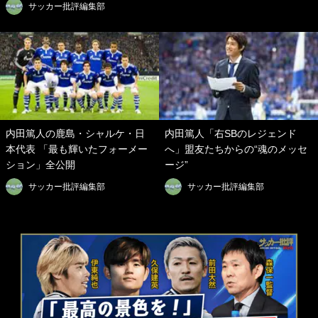
サッカー批評編集部
内田篤人の鹿島・シャルケ・日
内田篤人「右SBのレジェンド
本代表 「最も輝いたフォーメー
へ」盟友たちからの“魂のメッセ
ション」全公開
ージ”
サッカー批評編集部
サッカー批評編集部