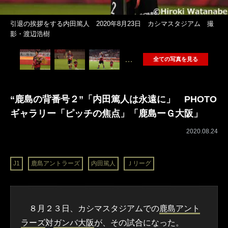
引退の挨拶をする内田篤人 2020年8月23日 カシマスタジアム 撮
影・渡辺浩樹
…
全ての写真を見る
“鹿島の背番号２”「内田篤人は永遠に」 PHOTO
ギャラリー「ピッチの焦点」「鹿島ーＧ大阪」
2020.08.24
J1
鹿島アントラーズ
内田篤人
Ｊリーグ
８月２３日、カシマスタジアムでの
鹿島アント
ラーズ
対
ガンバ大阪
が、その試合になった。