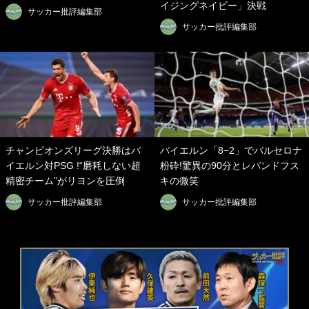
イジングネイビー」決戦
サッカー批評編集部
サッカー批評編集部
チャンピオンズリーグ決勝はバ
バイエルン「8−2」でバルセロナ
イエルン対PSG !“磨耗しない超
粉砕!驚異の90分とレバンドフス
精密チーム”がリヨンを圧倒
キの微笑
サッカー批評編集部
サッカー批評編集部