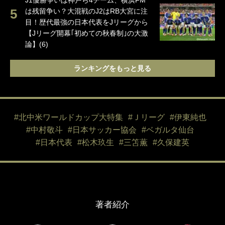
J1優勝争いは神戸ら4チーム、横浜FM
は残留争い？大混戦のJ2はRB大宮に注
目！歴代最強の日本代表をJリーグから
【Jリーグ開幕｢初めての秋春制｣の大激
論】(6)
ランキングをもっと見る
#北中米ワールドカップ大特集
#Ｊリーグ
#伊東純也
#中村敬斗
#日本サッカー協会
#ベガルタ仙台
#日本代表
#松木玖生
#三笘薫
#久保建英
著者紹介