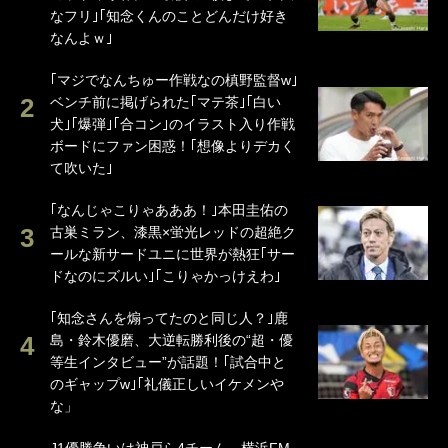
なフリ｣｢知念くんのことどんだけ好き
なんよｗ｣
｢マジでなんちゅー作戦なの槙野監督w｣
ベンチ前に掲げられた｢マテ茶｣｢白い
犬｣｢爆弾｣｢合コン｣のイラスト入り作戦
ボードにファン困惑！｢想像よりデカく
て吹いた｣
｢なんじゃこりゃあああ！｣本田圭佑の
古巣ミラン、漆黒×蛍光レッドの超絶ク
ールな新サードユニに世界が熱狂｢サー
ドなのにズルい｣｢こりゃかっけえわ｣
｢知念さんを煽ってたのと同じ人？｣鹿
島・鈴木優磨、大逆転勝利後の“超・優
等生インタビュー”が話題！｢試合中と
のギャップw｣｢礼儀正しいイケメンや
な」