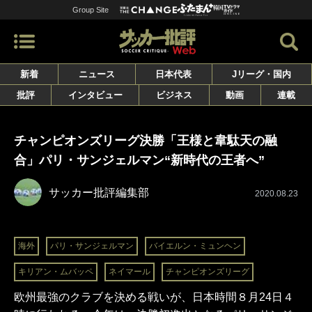
Group Site
新着
ニュース
日本代表
Jリーグ・国内
批評
インタビュー
ビジネス
動画
連載
チャンピオンズリーグ決勝「王様と韋駄天の融
合」パリ・サンジェルマン“新時代の王者へ”
サッカー批評編集部
2020.08.23
海外
パリ・サンジェルマン
バイエルン・ミュンヘン
キリアン・ムバッペ
ネイマール
チャンピオンズリーグ
欧州最強のクラブを決める戦いが、日本時間８月24日４