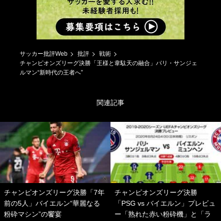
サッカー批評Web
批評
戦術
チャンピオンズリーグ決勝「王様と韋駄天の融合」パリ・サンジェ
ルマン“新時代の王者へ”
関連記事
チャンピオンズリーグ決勝「7年
チャンピオンズリーグ決勝
前の5人」バイエルン“華麗なる
「PSG vs バイエルン」プレビュ
粉砕マシン”の饗宴
ー「熟れた赤い粉砕機」と「ラ