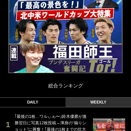
総合ランキング
DAILY
WEEKLY
｢最後の1枚…ワルぃゎ〜｣鈴木優磨が激
勝翌日に写真12枚投稿→渾身の“煽りシ
ョット”に興奮！｢最後の1枚までの壮大