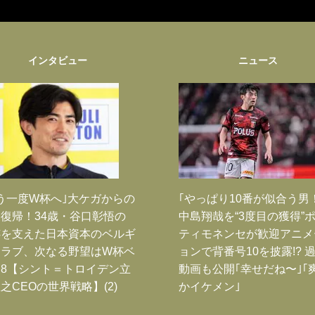
インタビュー
ニュース
う一度W杯へ｣大ケガからの
｢やっぱり10番が似合う男
復帰！34歳・谷口彰悟の
中島翔哉を“3度目の獲得”
跡を支えた日本資本のベルギ
ティモネンセが歓迎アニメ
クラブ、次なる野望はW杯ベ
ョンで背番号10を披露!? 
8【シント＝トロイデン立
動画も公開｢幸せだね〜｣｢
之CEOの世界戦略】(2)
かイケメン｣