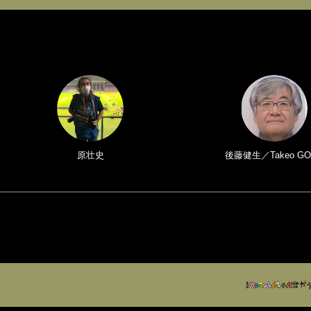
原壮史
後藤健生／Takeo GO