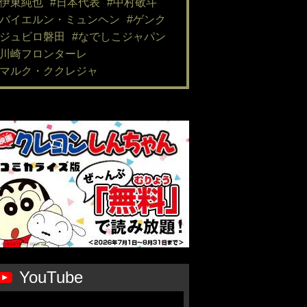
#伊東純也
#日本代表
#中村敬斗
#バイエルン・ミュンヘン
#ゲンク
#ジュビロ磐田
#なでしこジャパン
#川崎フロンターレ
#マルク・ククレジャ
YouTube