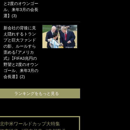
と2度のオウンゴー
海の夕日”新アウェ
ル、来年3月の会長
イユニに大反響｢か
選】(3)
っこよすぎ｣｢革新
的｣｢ソソられる！｣
新会社の背後に見
え隠れするトラン
｢嫁さん美人すぎる
プと巨大ファンド
て｣W杯で日本を沈
の影、ルールすら
めた“天敵FW”が結
歪める｢アメリカ
婚！ 才色兼備の妻
式｣【FIFA3兆円の
との挙式ショット
野望と2度のオウン
に｢セレソン妻の中
ゴール、来年3月の
で一番美人｣｢ミラ
会長選】(2)
ンダ･カーに似て
る｣
ランキングをもっと見る
ランキングをも
#北中米ワールドカップ大特集