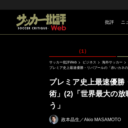
批評
ニ
Jリーグ
戦術
注目選手
海外サッ
監督
マネー
チームマ
日本代表
（1）
サッカー批評Web
ビジネス
海外サッカー
プレミア史上最速優勝・リバプールの「赤いカネの
プレミア史上最速優勝
術」(2)「世界最大の
う」
政本晶生／Akio MASAMOTO