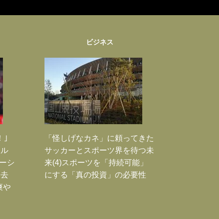
ビジネス
！｣
「怪しげなカネ」に頼ってきた
ポル
サッカーとスポーツ界を待つ未
ーシ
来(4)スポーツを「持続可能」
過去
にする「真の投資」の必要性
爽や