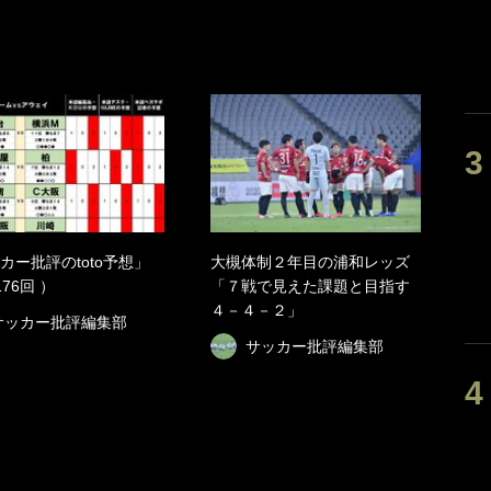
カー批評のtoto予想」
大槻体制２年目の浦和レッズ
76回 ）
「７戦で見えた課題と目指す
４－４－２」
サッカー批評編集部
サッカー批評編集部