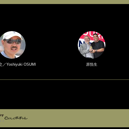
Yoshiyuki OSUMI
原悦生