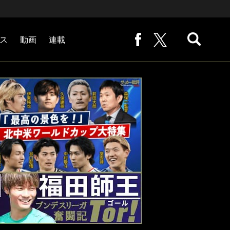
ス
動画
連載
熊崎敬の「路地から始まる処世術」
下田恒幸の「10倍面白くなるサッカー中継の見方」
サッカー批評PHOTOギャラリー「ピッチの焦点」
後藤健生の「蹴球放浪記」
原悦生PHOTOギャラリー「サッカー遠近」
「だれかに言いたくなる記録」
福田師王「ブンデスリーガ奮闘記 Tor!」
大住良之の「この世界のコーナーエリアから」