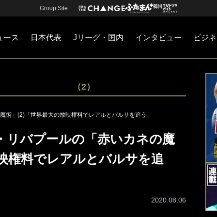
Group Site
ュース
日本代表
Jリーグ・国内
インタビュー
ビジネ
・国内
カー
ネジメント
Jリーグ・国内
戦術
注目選手
海外サッカー
監督
マネー
チームマネジメント
日本代表
（2）
魔術」(2)「世界最大の放映権料でレアルとバルサを追う」
・リバプールの「赤いカネの魔
放映権料でレアルとバルサを追
2020.08.06