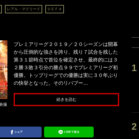
レアル・マドリード
ＵＥＦＡ
プレミアリーグ２０１９／２０シーズンは開幕
から圧倒的な強さを誇り、残り７試合を残した
第３１節時点で首位を確定させ、最終的には３
２勝３敗３引分の勝点９９でプレミアリーグ初
優勝。トップリーグでの優勝は実に３０年ぶり
の快挙となった。そのリバプー…
続きを読む
表撮
シェア
LINEで送る