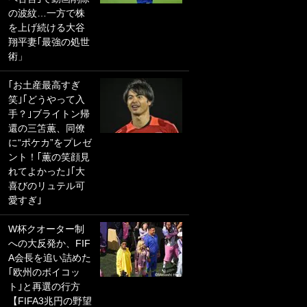
の波紋…一方で株
PKにイタリア代表
を上げ続ける大谷
GKも成す術なし！
翔平妻｢最強の処世
｢ノーチャンスすぎ
術」
るわ｣｢綺世のPKの
上手さは世界屈指
｢お土産最高すぎ
かも｣
笑｣｢どうやって入
手？｣ブライトン帰
｢また敬斗が魚に
還の三笘薫、同僚
笑｣菅原由勢がW杯
に“ポケカ”をプレゼ
戦士の夏休み秘蔵
ント！｢薫の笑顔見
ショット公開！ 川
れてよかった｣｢大
口春奈と結婚のモ
喜びのリュテル可
テ男も登場で｢写真
愛すぎ｣
全部楽しそう｣｢タ
ケの水中かわいす
W杯クオーター制
ぎる」
への大反発か、FIF
A会長を追い詰めた
｢セカンドで決まり
｢欧州のボイコッ
だな｣19歳の日本代
ト｣と再選の行方
表MFが加入したス
【FIFA3兆円の野望
ペイン名門、“地中