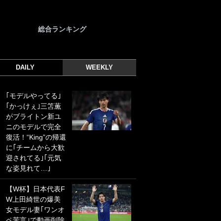
総合ランキング
DAILY
WEEKLY
｢モデルやってる｣
｢光の速さじゃん｣
｢かっけぇ｣三笘薫
｢えっぐいミドル｣
がブライトン新ユ
ドイツ名門移籍の
ニのモデルで完全
日本代表23歳ボラ
復活！“King”の帰還
ンチ、移籍後初ゴ
に｢チームから大歓
ールに驚愕！｢見た
迎されてる｣｢元気
事ないシュートや｣
な姿見れて…｣
｢聡がどんどん遠く
なっていく」
【W杯】日本代表F
W上田綺世の爆美
｢誰が止めれんねん
女モデル妻｢ワンオ
w｣フェイエ上田綺
ペ苦言｣で動画削除
世の“神コース”弾丸