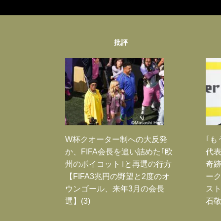
批評
W杯クオーター制への大反発
｢も
か、FIFA会長を追い詰めた｢欧
代表
州のボイコット｣と再選の行方
奇
【FIFA3兆円の野望と2度のオ
ー
ウンゴール、来年3月の会長
スト
選】(3)
石敬