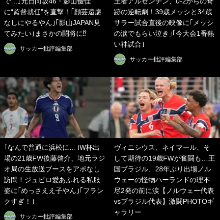
で…｣元日向坂46・影山優佳
王者アルゼンチン、0-2からの奇
に“監督就任”を直撃！｢顔芸遠慮
跡の逆転劇！39歳メッシと34歳
なしにやるやん｣｢影山JAPAN見
サラー試合直後の映像に｢メッシ
てみたい｣まさかの闘将に⁉
の涙でもらい泣き｣｢今大会1番熱
い神試合｣
サッカー批評編集部
サッカー批評編集部
｢なんで普通に浜松に…｣W杯出
ヴィニシウス、ネイマール、そ
場の21歳FW後藤啓介、地元ラジ
して期待の19歳FWが奮闘も…王
オ局の生放送ブースをアポなし
国ブラジル、28年ぶり出場ノル
訪問！ジュビロ愛あふれる私服
ウェーの怪物ハーランドの理不
姿に｢めっさええ子やん｣｢フラン
尽2発の前に涙【ノルウェー代表
クすぎ！｣
vsブラジル代表】激闘PHOTOギ
ャラリー
サッカー批評編集部