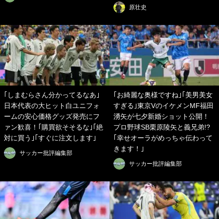
原壮史
｢しまむらさん分かってるなあ｣
｢お綺麗な奥様ですね｣｢美男美女
日本代表の大ヒット白ユニフォ
すぎる｣東京VのイケメンMF福田
ームの安心価格グッズ発売にフ
湧矢が七夕新婚ショット公開！
ァン歓喜！｢購買欲そそるな｣｢絶
プロ野球SB栗原陵矢と義兄弟!?
対に買う｣｢すぐに注文します｣
｢幸せオーラがめっちゃ伝わって
きます！｣
サッカー批評編集部
サッカー批評編集部