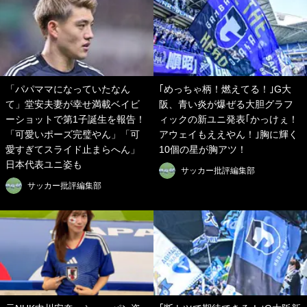
「パパママになっていたなん
｢めっちゃ柄！燃えてる！｣G大
て」堂安夫妻が幸せ満載ベイビ
阪、青い炎が爆ぜる大胆グラフ
ーショットで第1子誕生を報告！
ィックの新ユニ発表｢かっけぇ！
「可愛いポーズ完璧やん」「可
アウェイもええやん！｣胸に輝く
愛すぎてスライド止まらへん」
10個の星が胸アツ！
日本代表ユニ姿も
サッカー批評編集部
サッカー批評編集部