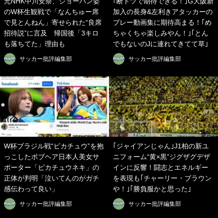
元NHK中川安奈、ショーパン姿
｢断トツで期待できる！｣G大阪新
のW杯生観戦で「なんちゅー席
加入の長身&左利きアタッカーの
で見とんねん」寄せられた“良席
プレー動画集に期待高まる！｢め
招待説”に言及 帰国後「3キロ
ちゃくちゃ楽しみやん！｣｢とん
も落ちてた」理由も
でもないのJに連れてきてて草｣
サッカー批評編集部
サッカー批評編集部
W杯ブラジル戦“ピカチュウ”を抱
｢ジャイアンじゃん｣J1柏の新ユ
っこしたボブヘア日本人美女サ
ニフォーム“黄×黒”ジグザグデザ
ポーター「ピカチュウネキ」の
インに反響！闘志とエネルギー
正体が判明「泣いてんのがガチ
を表現も｢チャーリー・ブラウン
感伝わって良い」
や！｣｢勝負服かと思った｣
サッカー批評編集部
サッカー批評編集部