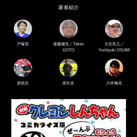
著者紹介
戸塚啓
後藤健生／Takeo
大住良之／
GOTO
Yoshiyuki OSUMI
原悦生
原壮史
川本梅花