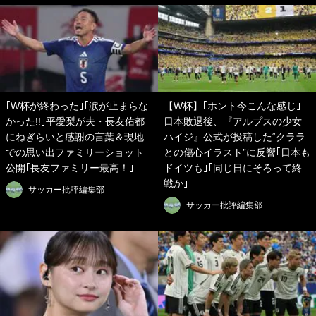
｢W杯が終わった｣｢涙が止まらな
【W杯】｢ホント今こんな感じ｣
かった!!｣平愛梨が夫・長友佑都
日本敗退後、『アルプスの少女
にねぎらいと感謝の言葉＆現地
ハイジ』公式が投稿した“クララ
での思い出ファミリーショット
との傷心イラスト”に反響｢日本も
公開｢長友ファミリー最高！｣
ドイツも｣｢同じ日にそろって終
戦か｣
サッカー批評編集部
サッカー批評編集部