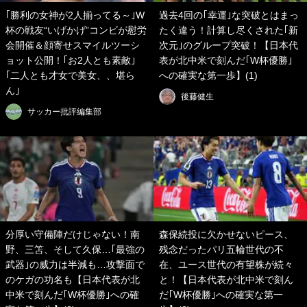
｢勝利の女神が2人揃ってる～｣W
過去4回の｢幸運｣な突破とはまっ
杯の戦友“いげかげ”コンビが慰労
たく違う！計算し尽くされた｢新
会開催＆顔寄せスマイルツーシ
次元｣のグループ突破！【日本代
ョット公開！｢お2人とも素敵｣
表が北中米で刻んだ｢W杯優勝｣
｢二人とも才女で美女、、堪ら
への確実な第一歩】(1)
ん｣
後藤健生
サッカー批評編集部
分厚い守備陣だけじゃない！南
森保続投に欠かせないピース、
野、三笘、そして久保…｢最強の
残念だったパリ五輪世代の不
武器｣の威力は半減も…攻撃面で
在、ユース世代の有望株が続々
のケガの功名も【日本代表が北
と！【日本代表が北中米で刻ん
中米で刻んだ｢W杯優勝｣への確
だ｢W杯優勝｣への確実な第一