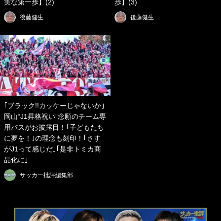
実な第一歩】(2)
歩】(3)
後藤健生
後藤健生
｢ブラック!!カッケーじゃないか｣
岡山“J1昇格祝い”念願のチーム専
用バスがお披露目！｢子どもたち
に夢を！｣の理念も刻印！｢さす
がJ1って感じだ｣｢是非トミカ商
品化に｣
サッカー批評編集部