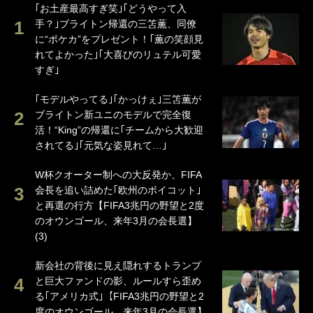
｢お土産最高すぎ笑｣｢どうやって入
手？｣ブライトン帰還の三笘薫、同僚
に“ポケカ”をプレゼント！｢薫の笑顔見
れてよかった｣｢大喜びのリュテル可愛
すぎ｣
｢モデルやってる｣｢かっけぇ｣三笘薫が
ブライトン新ユニのモデルで完全復
活！“King”の帰還に｢チームから大歓迎
されてる｣｢元気な姿見れて…｣
W杯クオーター制への大反発か、FIFA
会長を追い詰めた｢欧州のボイコット｣
と再選の行方【FIFA3兆円の野望と2度
のオウンゴール、来年3月の会長選】
(3)
新会社の背後に見え隠れするトランプ
と巨大ファンドの影、ルールすら歪め
る｢アメリカ式｣【FIFA3兆円の野望と2
度のオウンゴール、来年3月の会長選】