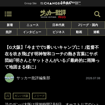
Group Site
新着
ニュース
日本代表
Jリーグ・国内
批評
インタビュー
ビジネス
動画
連載
【G大阪】｢今までで1番いいキャンプに！｣監督不
在を吹き飛ばす明神智和コーチの熱き言葉にサポ
団結｢明さんとヤットさんがいる｣｢最終的に雨降っ
て地固まる様に｣
サッカー批評編集部
2026.07.08
J1
ガンバ大阪
Ｊリーグ
J1のガンバ大阪は現地時間7月6日、オーストリアのシュ