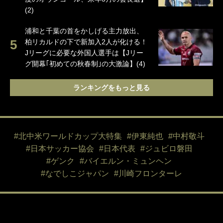
(2)
浦和と千葉の首をかしげる主力放出、
柏リカルドの下で新加入2人が化ける！
Jリーグに必要な外国人選手は【Jリー
グ開幕｢初めての秋春制｣の大激論】(4)
ランキングをもっと見る
#北中米ワールドカップ大特集
#伊東純也
#中村敬斗
#日本サッカー協会
#日本代表
#ジュビロ磐田
#ゲンク
#バイエルン・ミュンヘン
#なでしこジャパン
#川崎フロンターレ