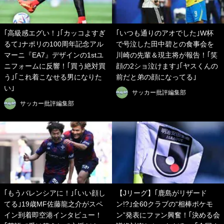
｢高級感エグい！｣｢カッコよすぎ
｢いつも通りのアオでした｣W杯
るて｣ナポリの100周年記念アル
で号泣した田中碧との食事会を
マーニ『EA7』デザインの1stユ
川崎の先輩＆現主将が報告！｢笑
ニフォームに反響！｢買う絶対買
顔の2ショ泣けます｣｢ヤスくんの
う｣｢これ着こなせる男になりた
前だと弟の顔になってる｣
い｣
サッカー批評編集部
サッカー批評編集部
｢もうバレンシアに！｣｢いい顔し
【Jリーグ】｢鹿島がリザード
てる｣19歳MF佐藤龍之介がスペ
ン!?｣全60クラブの“相棒ポケモ
イン到着即空港インタビュー！
ン”発表にファン興奮！｢決める会