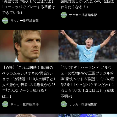
｢英語で受け答えして立派だよ｣
議絶対楽しかっただろw｣｢全国ま
｢ヨーロッパでプレーする準備は
わりたくなる！｣
できている｣
サッカー批評編集部
サッカー批評編集部
【W杯】｢これは胸熱！｣因縁の
｢ヤバすぎ！ハーランド｣ノルウ
ベッカム＆シメオネの“再会2シ
ェーの怪物FWが王国ブラジル粉
ョット”が話題！｢10人の獅子と1
砕“豪快ヘッド＆強烈ミドル”の圧
人の愚かな若者｣の退場劇から28
巻2発！｢やっぱバケモンだわ｣｢1
年｢こんなツーショ観れると
点目もヤバいし2点目はもう意味
は…｣
不明w｣
サッカー批評編集部
サッカー批評編集部