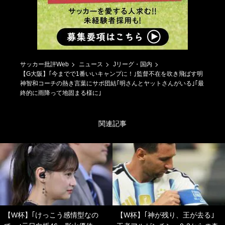
サッカー批評Web
ニュース
Jリーグ・国内
【G大阪】｢今までで1番いいキャンプに！｣監督不在を吹き飛ばす明
神智和コーチの熱き言葉にサポ団結｢明さんとヤットさんがいる｣｢最
終的に雨降って地固まる様に｣
関連記事
【W杯】｢けっこう感情型なの
【W杯】｢神が残り、王が去る｣