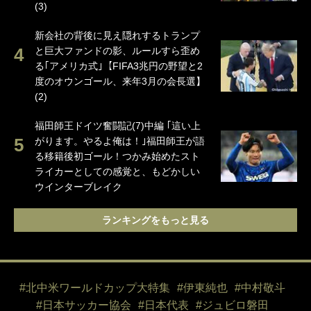
(3)
新会社の背後に見え隠れするトランプ
と巨大ファンドの影、ルールすら歪め
る｢アメリカ式｣【FIFA3兆円の野望と2
度のオウンゴール、来年3月の会長選】
(2)
福田師王ドイツ奮闘記(7)中編 ｢這い上
がります。やるよ俺は！｣福田師王が語
る移籍後初ゴール！つかみ始めたスト
ライカーとしての感覚と、もどかしい
ウインターブレイク
ランキングをもっと見る
#北中米ワールドカップ大特集
#伊東純也
#中村敬斗
#日本サッカー協会
#日本代表
#ジュビロ磐田