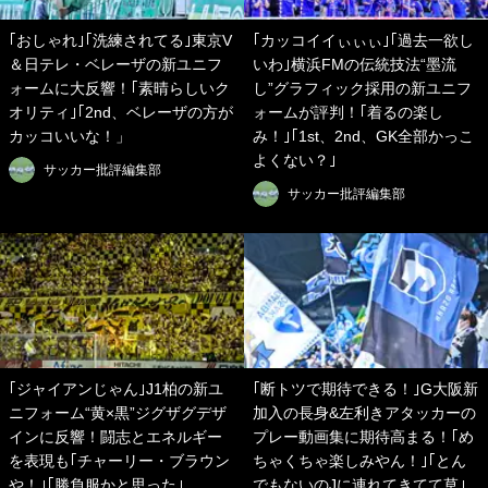
｢おしゃれ｣｢洗練されてる｣東京V
｢カッコイイぃぃぃ｣｢過去一欲し
＆日テレ・ベレーザの新ユニフ
いわ｣横浜FMの伝統技法“墨流
ォームに大反響！｢素晴らしいク
し”グラフィック採用の新ユニフ
オリティ｣｢2nd、ベレーザの方が
ォームが評判！｢着るの楽し
カッコいいな！」
み！｣｢1st、2nd、GK全部かっこ
よくない？｣
サッカー批評編集部
サッカー批評編集部
｢ジャイアンじゃん｣J1柏の新ユ
｢断トツで期待できる！｣G大阪新
ニフォーム“黄×黒”ジグザグデザ
加入の長身&左利きアタッカーの
インに反響！闘志とエネルギー
プレー動画集に期待高まる！｢め
を表現も｢チャーリー・ブラウン
ちゃくちゃ楽しみやん！｣｢とん
や！｣｢勝負服かと思った｣
でもないのJに連れてきてて草｣