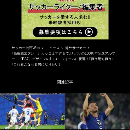
サッカー批評Web
ニュース
海外サッカー
｢高級感エグい！｣｢カッコよすぎるて｣ナポリの100周年記念アルマ
ーニ『EA7』デザインの1stユニフォームに反響！｢買う絶対買う｣
｢これ着こなせる男になりたい｣
関連記事