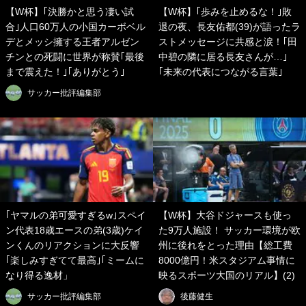
【W杯】｢決勝かと思う凄い試
【W杯】｢歩みを止めるな！｣敗
合｣人口60万人の小国カーボベル
退の夜、長友佑都(39)が語ったラ
デとメッシ擁する王者アルゼン
ストメッセージに共感と涙！｢田
チンとの死闘に世界が称賛｢最後
中碧の隣に居る長友さんが…｣
まで震えた！｣｢ありがとう｣
｢未来の代表につながる言葉｣
サッカー批評編集部
｢ヤマルの弟可愛すぎるw｣スペイ
【W杯】大谷ドジャースも使っ
ン代表18歳エースの弟(3歳)ケイ
た9万人施設！ サッカー環境が欧
ンくんのリアクションに大反響
州に後れをとった理由【総工費
｢楽しみすぎてて最高｣｢ミームに
8000億円！米スタジアム事情に
なり得る逸材」
映るスポーツ大国のリアル】(2)
サッカー批評編集部
後藤健生