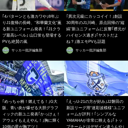
｢4パターンとも激カワや｣8年ぶ
｢異次元級にカッコイイ！｣創設
りJ1復帰の長崎、“和華蘭文化”薫
30周年のJ1川崎、原点回帰の”縦
る新ユニフォーム発表！｢J1クラ
縞”新ユニフォームに反響｢襟元が
ブ最高レベル｣ 山口蛍も登場する
ハイセンス過ぎ｣｢ヤストだよ
PVも絶賛の嵐
ね？｣激エモPVも話題
サッカー批評編集部
サッカー批評編集部
｢めっちゃ柄！燃えてる！｣G大
｢えっU-21の方が好み｣J2磐田の
阪、青い炎が爆ぜる大胆グラフ
新設リーグ用“迷彩波模様”ユニフ
ィックの新ユニ発表｢かっけぇ！
ォームが評判！｢シンプルな
アウェイもええやん！｣胸に輝く
YAMAHAが非常に映える｣｢トッ
10個の星が胸アツ！
プチームとはデザイン違うんや｣