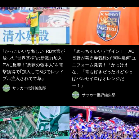
｢かっこいいな悔しい｣RB大宮が
「めっちゃいいデザイン！」AC
放った“世界基準”の新戦力加入
長野が善光寺着想の“阿吽幾何”ユ
PVに反響！“悪夢の張本人”を電
ニフォーム発表！「かっけえ
撃獲得で｢加入して5秒でレッド
な」「青も好きだったけどやっ
ブル注入されてて草』
ぱパルセイロはオレンジだ
ー！」
サッカー批評編集部
サッカー批評編集部