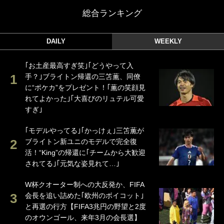
総合ランキング
DAILY
WEEKLY
｢お土産最高すぎ笑｣｢どうやって入
手？｣ブライトン帰還の三笘薫、同僚
に“ポケカ”をプレゼント！｢薫の笑顔見
れてよかった｣｢大喜びのリュテル可愛
すぎ｣
｢モデルやってる｣｢かっけぇ｣三笘薫が
ブライトン新ユニのモデルで完全復
活！“King”の帰還に｢チームから大歓迎
されてる｣｢元気な姿見れて…｣
W杯クオーター制への大反発か、FIFA
会長を追い詰めた｢欧州のボイコット｣
と再選の行方【FIFA3兆円の野望と2度
のオウンゴール、来年3月の会長選】