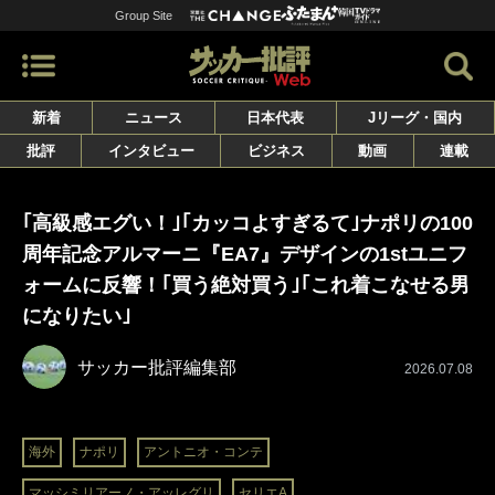
Group Site
新着
ニュース
日本代表
Jリーグ・国内
批評
インタビュー
ビジネス
動画
連載
｢高級感エグい！｣｢カッコよすぎるて｣ナポリの100
周年記念アルマーニ『EA7』デザインの1stユニフ
ォームに反響！｢買う絶対買う｣｢これ着こなせる男
になりたい｣
サッカー批評編集部
2026.07.08
海外
ナポリ
アントニオ・コンテ
マッシミリアーノ・アッレグリ
セリエA