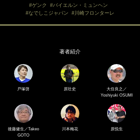
#ゲンク
#バイエルン・ミュンヘン
#なでしこジャパン
#川崎フロンターレ
著者紹介
戸塚啓
原壮史
大住良之／
Yoshiyuki OSUMI
後藤健生／Takeo
川本梅花
原悦生
GOTO