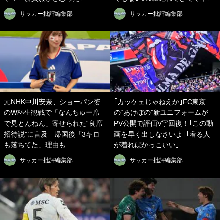
サッカー批評編集部
サッカー批評編集部
元NHK中川安奈、ショーパン姿
｢カッケェじゃねえか｣FC東京
のW杯生観戦で「なんちゅー席
の“あけぼの”新ユニフォームが
で見とんねん」寄せられた“良席
PV公開で評価V字回復！｢この動
招待説”に言及 帰国後「3キロ
画を早く出しなさいよ｣｢着る人
も落ちてた」理由も
が着ればかっこいい｣
サッカー批評編集部
サッカー批評編集部