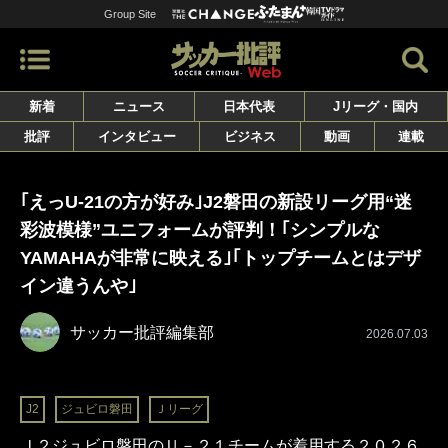
Group Site
新着
ニュース
日本代表
Jリーグ・国内
批評
インタビュー
ビジネス
動画
連載
｢えっU-21の方が好み｣J2磐田の新設リーグ用“迷
彩波模様”ユニフォームが評判！｢シンプルな
YAMAHAが非常に映える｣｢トップチームとはデザ
イン違うんや｣
サッカー批評編集部
2026.07.03
J2
ジュビロ磐田
Ｊリーグ
Ｊ２ジュビロ磐田のＵ－２１チームが着用する２０２６