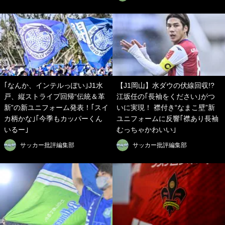
｢なんか、インテルっぽい｣J1水
【J1岡山】水ダウの伏線回収!?
戸、縦ストライプ回帰“伝統＆革
江坂任の｢長袖をください｣がつ
新”の新ユニフォーム発表！｢スイ
いに実現！ 襟付き“なまこ壁”新
カ柄かな｣｢今季もカッパーくん
ユニフォームに反響｢襟あり長袖
いるー｣
むっちゃかわいい｣
サッカー批評編集部
サッカー批評編集部