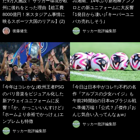
た9万人施設！ サッカー環境が欧
J1湘南、14年ぶり新相棒アンブ
州に後れをとった理由【総工費
ロとの新ユニフォームに大反響
8000億円！米スタジアム事情に
｢1発目から凄い｣｢キーパーユニ
映るスポーツ大国のリアル】(2)
バカ売れしそう｣
後藤健生
サッカー批評編集部
｢今年はコレかな｣欧州王者PSG
｢今日は日本中がコレ!!｣不朽の名
のパリ音楽をビジュアル化した
作『アルプスの少女ハイジ』も
新アウェイユニフォームに反
午前2時開始の日本vsブラジル戦
響！｢か、かっこいいんすけど｣
へ準備万端！｢公式？｣｢傑作｣｢お
｢ホームより余裕でかっけぇ｣エ
んじ気合い入ってんなぁw｣
ンブレムも特徴
サッカー批評編集部
サッカー批評編集部