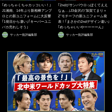
｢めっちゃくちゃカッコいい！｣
｢2ndがサンパウロっぽくてええ
J1湘南、14年ぶり新相棒アンブ
なぁ…｣J3金沢の“加賀てまり＋
ロとの新ユニフォームに大反響
Z”モチーフの新ユニフォーム発
｢1発目から凄い｣｢キーパーユニ
表！｢まさかの2ndデザイン違い｣
バカ売れしそう｣
｢めっちゃいいやーーーーん｣
サッカー批評編集部
サッカー批評編集部