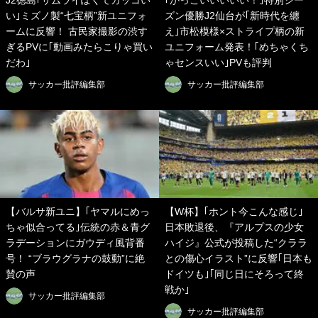
J2徳島｢サムライぽくてカッコい
｢かっこいいいいい！｣特別シー
い｣ミズノ製“七宝柄”新ユニフォ
ズン優勝J2仙台が｢新時代を纏
ームに反響！ 古民家撮影の渋す
え｣市松模様×ストライプ柄の新
ぎるPVに｢動画みたらこりゃ買い
ユニフォーム発表！｢めちゃくち
だわ｣
ゃセンスいい｣PVも評判
サッカー批評編集部
サッカー批評編集部
【バルサ新ユニ】｢ヤマルにめっ
【W杯】｢ホント今こんな感じ｣
ちゃ似合ってる｣伝統の赤＆青グ
日本敗退後、『アルプスの少女
ラデーションにガウディ風背番
ハイジ』公式が投稿した“クララ
号！ “ブラウグラナの鼓動”に絶
との傷心イラスト”に反響｢日本も
賛の声
ドイツも｣｢同じ日にそろって終
戦か｣
サッカー批評編集部
サッカー批評編集部