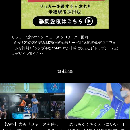
サッカー批評Web
ニュース
Jリーグ・国内
｢えっU-21の方が好み｣J2磐田の新設リーグ用“迷彩波模様”ユニフォ
ームが評判！｢シンプルなYAMAHAが非常に映える｣｢トップチームと
はデザイン違うんや｣
関連記事
【W杯】大谷ドジャースも使っ
｢めっちゃくちゃカッコいい！｣