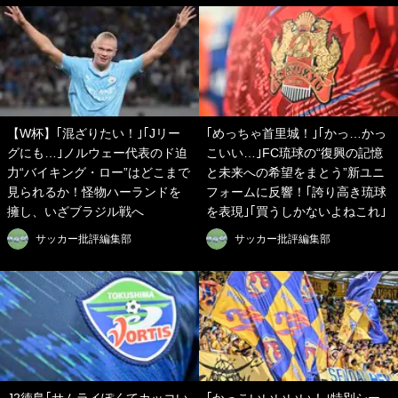
【W杯】｢混ざりたい！｣｢Jリー
｢めっちゃ首里城！｣｢かっ…かっ
グにも…｣ノルウェー代表のド迫
こいい…｣FC琉球の“復興の記憶
力“バイキング・ロー”はどこまで
と未来への希望をまとう”新ユニ
見られるか！怪物ハーランドを
フォームに反響！｢誇り高き琉球
擁し、いざブラジル戦へ
を表現｣｢買うしかないよねこれ｣
サッカー批評編集部
サッカー批評編集部