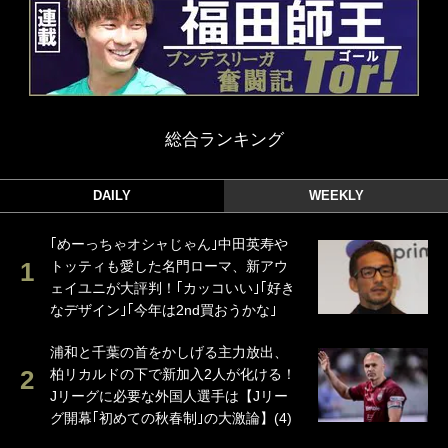
総合ランキング
DAILY
WEEKLY
｢めーっちゃオシャじゃん｣中田英寿や
トッティも愛した名門ローマ、新アウ
ェイユニが大評判！｢カッコいい｣｢好き
なデザイン｣｢今年は2nd買おうかな｣
浦和と千葉の首をかしげる主力放出、
柏リカルドの下で新加入2人が化ける！
Jリーグに必要な外国人選手は【Jリー
グ開幕｢初めての秋春制｣の大激論】(4)