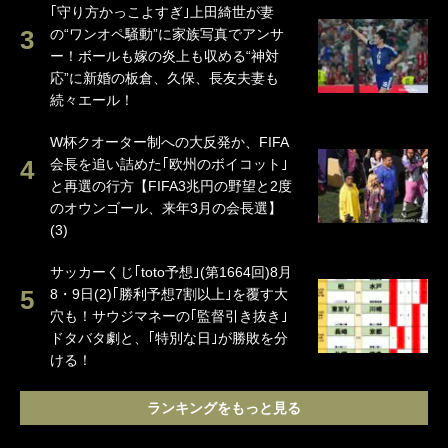
｢守り方かっこよすぎ｣上田綺世が妻
の“ワンオペ騒動”に家族写真でアンサ
ー！ボールも嫁の炎上も収める“神対
応”に新婚の板倉、久保、長友夫妻も
続々エール！
W杯クオーター制への大反発か、FIFA
会長を追い詰めた｢欧州のボイコット｣
と再選の行方【FIFA3兆円の野望と2度
のオウンゴール、来年3月の会長選】
(3)
サッカーくじ｢toto予想｣(第1664回)8月
8・9日(2)｢勝利予想7割以上｣を覆す大
穴も！サウジマネーの｢監督引き抜き｣
ドタバタ劇と、｢特別な日｣が勝敗を分
ける！
ランキングをもっと見る