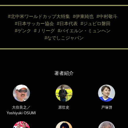
#北中米ワールドカップ大特集
#伊東純也
#中村敬斗
#日本サッカー協会
#日本代表
#ジュビロ磐田
#ゲンク
#Ｊリーグ
#バイエルン・ミュンヘン
#なでしこジャパン
著者紹介
大住良之／
原壮史
戸塚啓
Yoshiyuki OSUMI