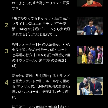
れてよかった｣｢大喜びのリュテル可愛
すぎ｣
｢モデルやってる｣｢かっけぇ｣三笘薫が
ブライトン新ユニのモデルで完全復
活！“King”の帰還に｢チームから大歓迎
されてる｣｢元気な姿見れて…｣
W杯クオーター制への大反発か、FIFA
会長を追い詰めた｢欧州のボイコット｣
と再選の行方【FIFA3兆円の野望と2度
のオウンゴール、来年3月の会長選】
(3)
新会社の背後に見え隠れするトランプ
と巨大ファンドの影、ルールすら歪め
る｢アメリカ式｣【FIFA3兆円の野望と2
度のオウンゴール、来年3月の会長選】
(2)
福田師王ドイツ奮闘記(7)中編 ｢這い上