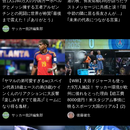
合｣人口60万人の小国カーボベル
退の夜、長友佑都(39)が語ったラ
デとメッシ擁する王者アルゼン
ストメッセージに共感と涙！｢田
チンとの死闘に世界が称賛｢最後
中碧の隣に居る長友さんが…｣
まで震えた！｣｢ありがとう｣
｢未来の代表につながる言葉｣
サッカー批評編集部
｢ヤマルの弟可愛すぎるw｣スペイ
【W杯】大谷ドジャースも使っ
ン代表18歳エースの弟(3歳)ケイ
た9万人施設！ サッカー環境が欧
ンくんのリアクションに大反響
州に後れをとった理由【総工費
｢楽しみすぎてて最高｣｢ミームに
8000億円！米スタジアム事情に
なり得る逸材」
映るスポーツ大国のリアル】(2)
サッカー批評編集部
後藤健生