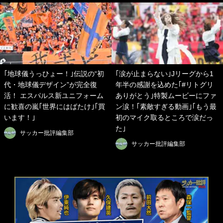
｢地球儀うっひょー！｣伝説の“初
｢涙が止まらない｣Jリーグから1
代・地球儀デザイン”が完全復
年半の感謝を込めた｢#リトグリ
活！ エスパルス新ユニフォーム
ありがとう｣特製ムービーにファ
に歓喜の嵐｢世界にはばたけ｣｢買
ン涙！｢素敵すぎる動画｣｢もう最
います！｣
初のマイク取るところで涙だっ
た｣
サッカー批評編集部
サッカー批評編集部