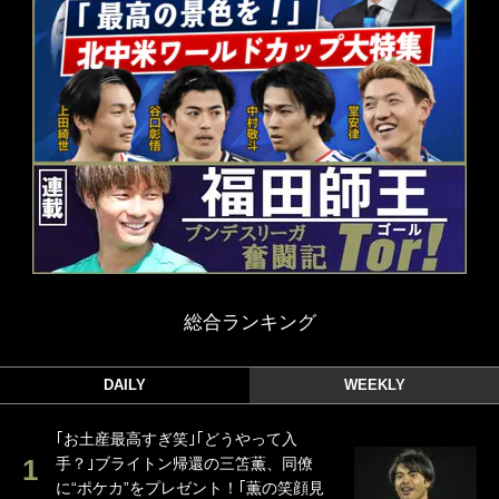
総合ランキング
DAILY
WEEKLY
｢お土産最高すぎ笑｣｢どうやって入
手？｣ブライトン帰還の三笘薫、同僚
に“ポケカ”をプレゼント！｢薫の笑顔見