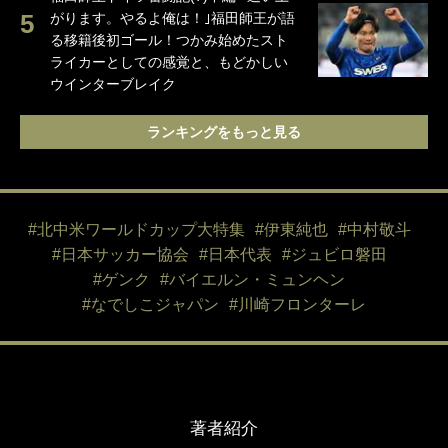
がります。やるよ俺は！｣福田師王が語
る移籍後初ゴール！つかみ始めたスト
ライカーとしての感覚と、もどかしい
ウインターブレイク
ランキングをもっと見る
#北中米ワールドカップ大特集
#伊東純也
#中村敬斗
#日本サッカー協会
#日本代表
#ジュビロ磐田
#ゲンク
#バイエルン・ミュンヘン
#なでしこジャパン
#川崎フロンターレ
著者紹介