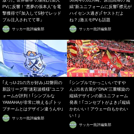
放った“世界基準”の新戦力加入
30周年のJ1川崎、原点回帰の”縦
PVに反響！“悪夢の張本人”を電
縞”新ユニフォームに反響｢襟元が
撃獲得で｢加入して5秒でレッド
ハイセンス過ぎ｣｢ヤストだよ
ブル注入されてて草』
ね？｣激エモPVも話題
サッカー批評編集部
サッカー批評編集部
｢えっU-21の方が好み｣J2磐田の
｢シンプルでかっこいいですや
新設リーグ用“迷彩波模様”ユニフ
ん｣J1名古屋が“DNA”三重螺旋の
ォームが評判！｢シンプルな
縦縞デザインの新ユニフォーム
YAMAHAが非常に映える｣｢トッ
発表！｢コンセプトがよき｣｢縦縞
プチームとはデザイン違うんや｣
かわいい！アウェー白もかわい
い！｣
サッカー批評編集部
サッカー批評編集部