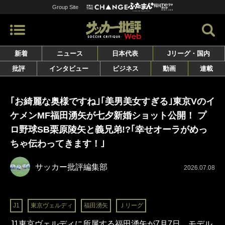
Group Site
新着
ニュース
日本代表
Jリーグ・国内
批評
インタビュー
ビジネス
動画
連載
｢お綺麗な奥様ですね｣｢美男美女すぎる｣東京Vのイ
ケメンMF福田湧矢が七夕新婚ショット公開！ プ
ロ野球SB栗原陵矢と義兄弟!?｢幸せオーラがめっ
ちゃ伝わってきます！｣
サッカー批評編集部
2026.07.08
J1
東京ヴェルディ
福田湧矢
Ｊリーグ
J1東京ヴェルディに所属する福田湧矢が7月7日、モデル