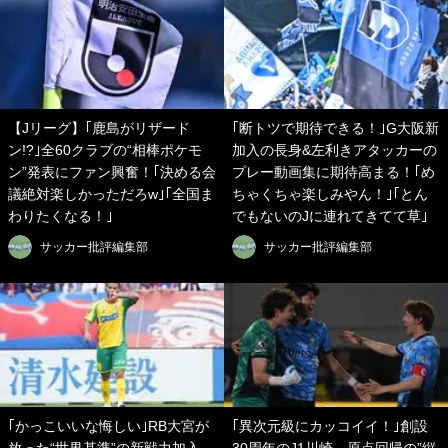
【Jリーグ】｢鹿島がリザード
｢断トツで期待できる！｣G大阪新
ン!?｣全60クラブの“相棒ポケモ
加入の長身&左利きアタッカーの
ン”発表にファン興奮！｢決める会
プレー動画集に期待高まる！｢め
議絶対楽しかっただろw｣｢全国ま
ちゃくちゃ楽しみやん！｣｢とん
わりたくなる！｣
でもないのJに連れてきてて草｣
サッカー批評編集部
サッカー批評編集部
｢かっこいいな悔しい｣RB大宮が
｢異次元級にカッコイイ！｣創設