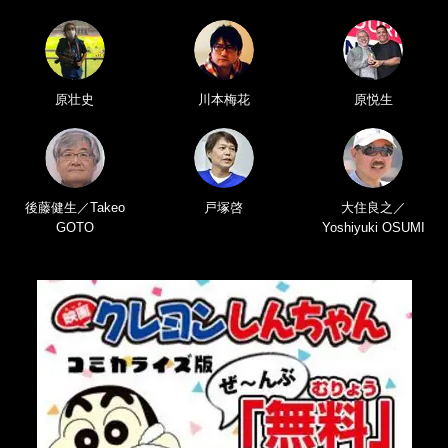
原壮史
川本梅花
原悦生
後藤健生／Takeo
戸塚啓
大住良之／
GOTO
Yoshiyuki OSUMI