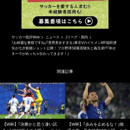
サッカー批評Web
ニュース
Jリーグ・国内
｢お綺麗な奥様ですね｣｢美男美女すぎる｣東京VのイケメンMF福田湧
矢が七夕新婚ショット公開！ プロ野球SB栗原陵矢と義兄弟!?｢幸せ
オーラがめっちゃ伝わってきます！｣
関連記事
【W杯】｢決勝かと思う凄い試
【W杯】｢歩みを止めるな！｣敗