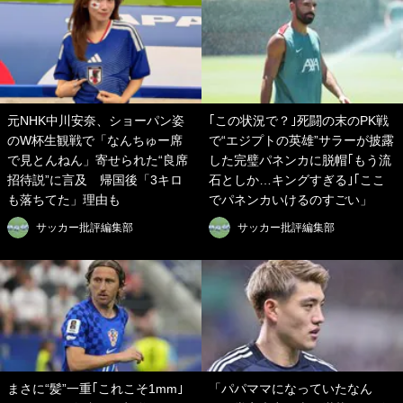
元NHK中川安奈、ショーパン姿
｢この状況で？｣死闘の末のPK戦
のW杯生観戦で「なんちゅー席
で“エジプトの英雄”サラーが披露
で見とんねん」寄せられた“良席
した完璧パネンカに脱帽｢もう流
招待説”に言及 帰国後「3キロ
石としか…キングすぎる｣｢ここ
も落ちてた」理由も
でパネンカいけるのすごい」
サッカー批評編集部
サッカー批評編集部
まさに“髪”一重｢これこそ1mm｣
「パパママになっていたなん