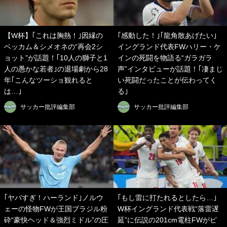
【W杯】｢これは胸熱！｣因縁の
｢感動した！｣｢龍角散あげたい｣
ベッカム＆シメオネの“再会2シ
イングランド代表FWハリー・ケ
ョット”が話題！｢10人の獅子と1
インの死闘を物語る“ガラガラ
人の愚かな若者｣の退場劇から28
声”インタビューが話題！｢凄まじ
年｢こんなツーショ観れると
い死闘だったことが伝わってく
は…｣
る｣
サッカー批評編集部
サッカー批評編集部
｢ヤバすぎ！ハーランド｣ノルウ
｢もし雷に打たれるとしたら…｣
ェーの怪物FWが王国ブラジル粉
W杯イングランド代表戦“落雷遅
砕“豪快ヘッド＆強烈ミドル”の圧
延”に伝説の201cm電柱FWがピ