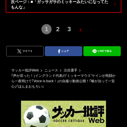
次ページ：■「ガッサガサのミッキーみたいになってた
もんな」
1
2
3
ツイート
シェア
LINEで送る
サッカー批評Web
ニュース
注目選手
｢声が戻った！｣イングランド代表の“ミッキーマウス”ケインが死闘か
ら一夜明けて｢Voice is back！｣の自撮り動画公開！｢喉が治って一安
心｣｢ほんまおもろい｣