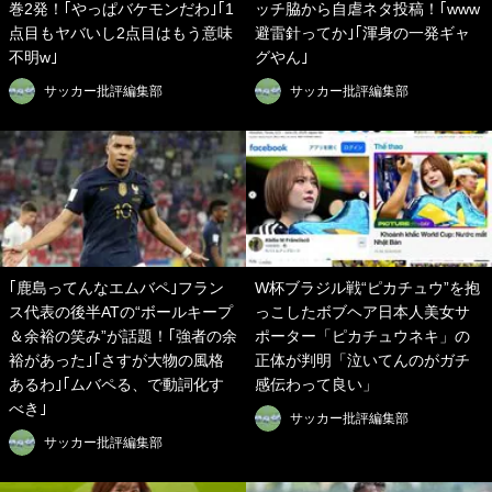
巻2発！｢やっぱバケモンだわ｣｢1
ッチ脇から自虐ネタ投稿！｢www
点目もヤバいし2点目はもう意味
避雷針ってか｣｢渾身の一発ギャ
不明w｣
グやん｣
サッカー批評編集部
サッカー批評編集部
｢鹿島ってんなエムバペ｣フラン
W杯ブラジル戦“ピカチュウ”を抱
ス代表の後半ATの“ボールキープ
っこしたボブヘア日本人美女サ
＆余裕の笑み”が話題！｢強者の余
ポーター「ピカチュウネキ」の
裕があった｣｢さすが大物の風格
正体が判明「泣いてんのがガチ
あるわ｣｢ムバペる、で動詞化す
感伝わって良い」
べき｣
サッカー批評編集部
サッカー批評編集部