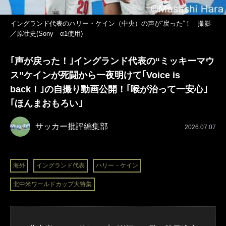
イングランド代表のハリー・ケイン（中央）の声が”戻った”！ 撮影
／原壮史(Sony α1使用)
｢声が戻った！｣イングランド代表の“ミッキーマウ
ス”ケインが死闘から一夜明けて｢Voice is
back！｣の自撮り動画公開！｢喉が治って一安心｣
｢ほんまおもろい｣
サッカー批評編集部
2026.07.07
海外
イングランド代表
ハリー・ケイン
北中米ワールドカップ大特集