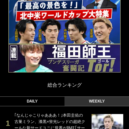
総合ランキング
DAILY
WEEKLY
｢なんじゃこりゃあああ！｣本田圭佑の
古巣ミラン、漆黒×蛍光レッドの超絶ク
ールな新サードユニに世界が熱狂｢サー