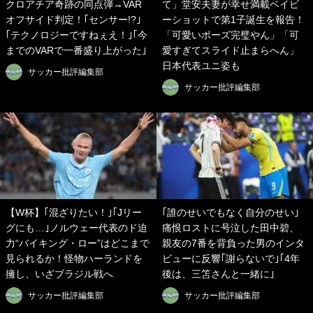
クロアチア奇跡の同点弾→VAR
て」堂安夫妻が幸せ満載ベイビ
オフサイド判定！｢センサー!?｣
ーショットで第1子誕生を報告！
｢テクノロジーですねぇえ！｣｢今
「可愛いポーズ完璧やん」「可
までのVARで一番盛り上がった｣
愛すぎてスライド止まらへん」
日本代表ユニ姿も
サッカー批評編集部
サッカー批評編集部
【W杯】｢混ざりたい！｣｢Jリー
｢誰のせいでもなく自分のせい｣
グにも…｣ノルウェー代表のド迫
痛恨ロストに号泣した田中碧、
力“バイキング・ロー”はどこまで
親友の7番を背負った男のインタ
見られるか！怪物ハーランドを
ビューに反響｢謝らないで｣｢4年
擁し、いざブラジル戦へ
後は、三笘さんと一緒に｣
サッカー批評編集部
サッカー批評編集部