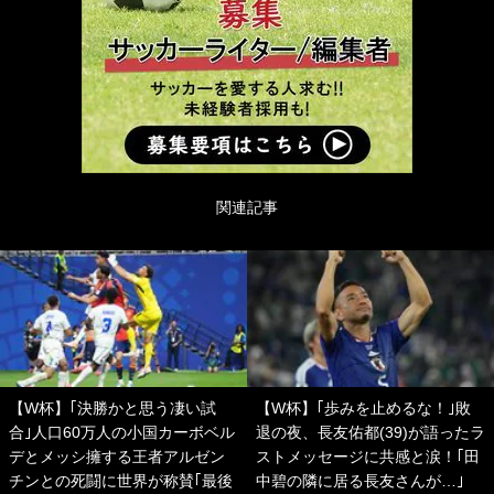
関連記事
【W杯】｢決勝かと思う凄い試
【W杯】｢歩みを止めるな！｣敗
合｣人口60万人の小国カーボベル
退の夜、長友佑都(39)が語ったラ
デとメッシ擁する王者アルゼン
ストメッセージに共感と涙！｢田
チンとの死闘に世界が称賛｢最後
中碧の隣に居る長友さんが…｣