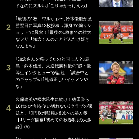
ドなのにズルい｣｢こりゃかっけえわ｣
｢最後の1枚…ワルぃゎ〜｣鈴木優磨が激
勝翌日に写真12枚投稿→渾身の“煽りシ
ョット”に興奮！｢最後の1枚までの壮大
なフリ｣｢知念くんのことどんだけ好き
なんよｗ｣
｢知念さんを煽ってたのと同じ人？｣鹿
島・鈴木優磨、大逆転勝利後の“超・優
等生インタビュー”が話題！｢試合中と
のギャップw｣｢礼儀正しいイケメンや
な」
久保建英や松木玖生に続け！徳田誉ら
10代の才能を使い切れないJクラブの課
題と、｢0円欧州移籍｣撲滅への処方箋
【Jリーグ開幕｢初めての秋春制｣の大激
論】(5)