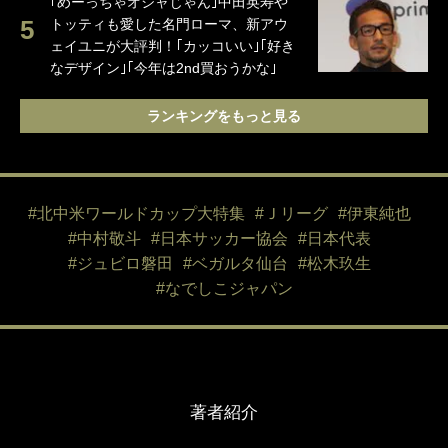
｢めーっちゃオシャじゃん｣中田英寿や
トッティも愛した名門ローマ、新アウ
ェイユニが大評判！｢カッコいい｣｢好き
なデザイン｣｢今年は2nd買おうかな｣
ランキングをもっと見る
#北中米ワールドカップ大特集
#Ｊリーグ
#伊東純也
#中村敬斗
#日本サッカー協会
#日本代表
#ジュビロ磐田
#ベガルタ仙台
#松木玖生
#なでしこジャパン
著者紹介