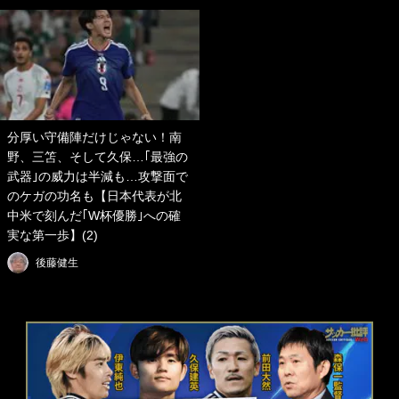
分厚い守備陣だけじゃない！南
野、三笘、そして久保…｢最強の
武器｣の威力は半減も…攻撃面で
のケガの功名も【日本代表が北
中米で刻んだ｢W杯優勝｣への確
実な第一歩】(2)
後藤健生