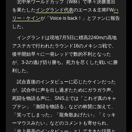
北中米ワールドカップ（W杯）で準々決勝進出
を果たした
イングランド代表
のエース＆主将FW
ハ
リー・ケイン
が「Voice is back！」とファンに報告
した。
イングランドは現地7月5日に標高2240mの高地
アステカで行われたラウンド16のメキシコ戦で、
後半開始早々に一発レッドで数的不利となった
が、3-2の逃げ切り勝ち。死力を尽くした戦いに勝
利した。
試合直後のインタビューに応じたケインだった
が、試合中に声を出し過ぎたためにガラガラ声。
死闘を物語る声に、SNS上では「これぞ真のキャ
プテン」「激闘を物語る」などの称賛に加えて、
「笑ってしまった」「龍角散あげたい」「ミッキ
ーマウスみたい」などのコメントも寄せられ、
「史上最高のインタビュー」として大きな話題と