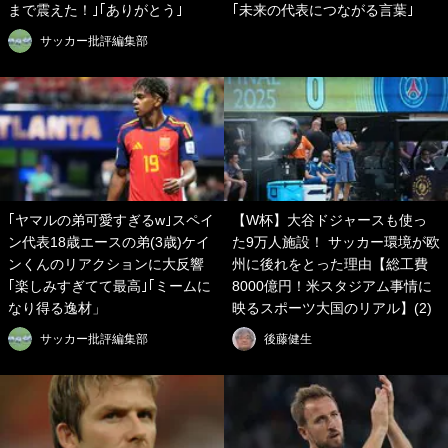
まで震えた！｣｢ありがとう｣
｢未来の代表につながる言葉｣
サッカー批評編集部
｢ヤマルの弟可愛すぎるw｣スペイ
【W杯】大谷ドジャースも使っ
ン代表18歳エースの弟(3歳)ケイ
た9万人施設！ サッカー環境が欧
ンくんのリアクションに大反響
州に後れをとった理由【総工費
｢楽しみすぎてて最高｣｢ミームに
8000億円！米スタジアム事情に
なり得る逸材」
映るスポーツ大国のリアル】(2)
サッカー批評編集部
後藤健生