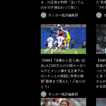
キ」の正体が判明「泣いてん
た“良
のがガチ感伝わって良い」
「3キ
サッカー批評編集部
【W杯】｢決勝かと思う凄い試
【W杯
合｣人口60万人の小国カーボベ
敗退の
ルデとメッシ擁する王者アル
ったラ
ゼンチンとの死闘に世界が称
と涙！
賛｢最後まで震えた！｣｢ありが
さんが
とう｣
がる言
サッカー批評編集部