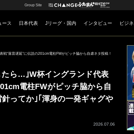
Group Site
ュース
日本代表
Jリーグ・国内
インタビュー
ビジネ
・国内
カー
ネジメント
Jリーグ・国内
戦術
注目選手
海外サッカー
監督
マネー
チームマネジメント
日本代表
戦“落雷遅延”に伝説の201cm電柱FWがピッチ脇から自虐ネタ投稿！
したら…｣W杯イングランド代表
201cm電柱FWがピッチ脇から自
雷針ってか｣｢渾身の一発ギャグや
2026.07.06