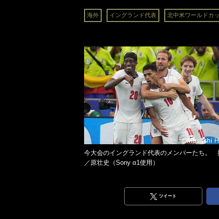
海外
イングランド代表
北中米ワールドカ
今大会のイングランド代表のメンバーたち。 
／原壮史（Sony α1使用）
ツイート