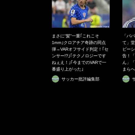
まさに“髪”一重｢これこそ
「パパ
1mm｣クロアチア奇跡の同点
て」堂
弾→VARオフサイド判定！｢セ
ビーシ
ンサー!?｣｢テクノロジーです
告！「
ねぇえ！｣｢今までのVARで一
ん」「
番盛り上がった｣
まらへ
サッカー批評編集部