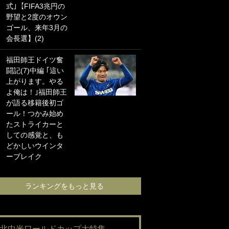
式｣【FIFA3兆円の
海の夕日”新アウェ
野望と2度のオウン
イユニに大反響｢か
ゴール、来年3月の
っこよすぎ｣｢革新
会長選】(2)
的｣｢ソソられる！｣
福田師王ドイツ奮
｢嫁さん美人すぎる
闘記(7)中編 ｢這い
て｣W杯で日本を沈
上がります。やる
めた“天敵FW”が結
よ俺は！｣福田師王
婚！ 才色兼備の妻
が語る移籍後初ゴ
との挙式ショット
ール！つかみ始め
に｢セレソン妻の中
たストライカーと
で一番美人｣｢ミラ
しての感覚と、も
ンダ･カーに似て
どかしいウインタ
る｣
ーブレイク
ランキングをも
ランキングをもっと見る
#北中米ワールドカップ大特集