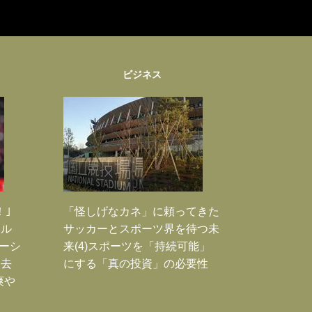
ビジネス
！｣
「怪しげなカネ」に頼ってきた
ポル
サッカーとスポーツ界を待つ未
ーシ
来(4)スポーツを「持続可能」
過去
にする「真の投資」の必要性
爽や