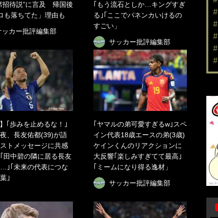
席招待説”に言及 帰国後
｢もう流石としか…キングすぎ
ロも落ちてた」理由も
る｣｢ここでパネンカいけるの
すごい」
サッカー批評編集部
サッカー批評編集部
】｢歩みを止めるな！｣
｢ヤマルの弟可愛すぎるw｣スペ
夜、長友佑都(39)が語
イン代表18歳エースの弟(3歳)
ストメッセージに共感
ケインくんのリアクションに
｢田中碧の隣に居る長友
大反響｢楽しみすぎてて最高｣
…｣｢未来の代表につな
｢ミームになり得る逸材」
葉｣
サッカー批評編集部