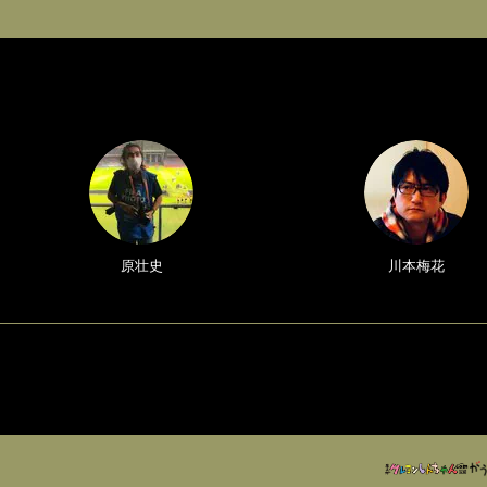
原壮史
川本梅花