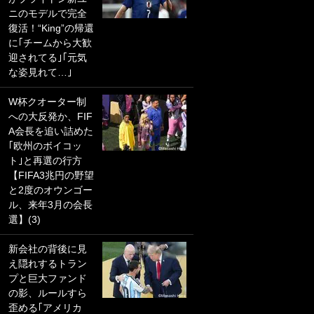
ニのモデルで完全
PKにイタリア代表
復活！“King”の帰還
GKも成す術なし！
に｢チームから大歓
｢ノーチャンスすぎ
迎されてる｣｢元気
るわ｣｢綺世のPKの
な姿見れて…｣
上手さは世界屈指
かも｣
W杯クオーター制
への大反発か、FIF
｢また敬斗が魚に
A会長を追い詰めた
笑｣菅原由勢がW杯
｢欧州のボイコッ
戦士の夏休み秘蔵
ト｣と再選の行方
ショット公開！ 川
【FIFA3兆円の野望
口春奈と結婚のモ
と2度のオウンゴー
テ男も登場で｢写真
ル、来年3月の会長
全部楽しそう｣｢タ
選】(3)
ケの水中かわいす
ぎる」
新会社の背後に見
え隠れするトラン
｢セカンドで決まり
プと巨大ファンド
だな｣19歳の日本代
の影、ルールすら
表MFが加入したス
歪める｢アメリカ
ペイン名門、“地中