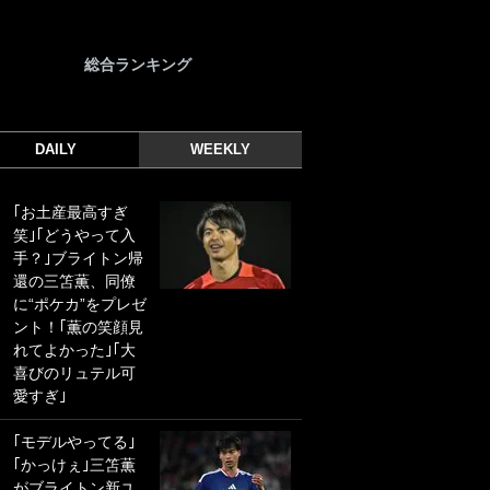
総合ランキング
DAILY
WEEKLY
｢お土産最高すぎ
｢光の速さじゃん｣
笑｣｢どうやって入
｢えっぐいミドル｣
手？｣ブライトン帰
ドイツ名門移籍の
還の三笘薫、同僚
日本代表23歳ボラ
に“ポケカ”をプレゼ
ンチ、移籍後初ゴ
ント！｢薫の笑顔見
ールに驚愕！｢見た
れてよかった｣｢大
事ないシュートや｣
喜びのリュテル可
｢聡がどんどん遠く
愛すぎ｣
なっていく」
｢モデルやってる｣
｢誰が止めれんねん
｢かっけぇ｣三笘薫
w｣フェイエ上田綺
がブライトン新ユ
世の“神コース”弾丸