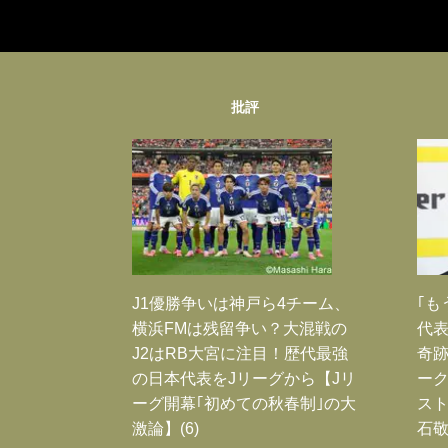
批評
J1優勝争いは神戸ら4チーム、
｢も
横浜FMは残留争い？大混戦の
代表
J2はRB大宮に注目！歴代最強
奇
の日本代表をJリーグから【Jリ
ー
ーグ開幕｢初めての秋春制｣の大
スト
激論】(6)
石敬