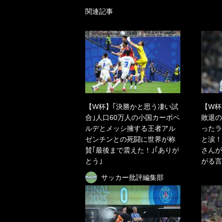
関連記事
【W杯】｢決勝かと思う凄い試
【W杯
合｣人口60万人の小国カーボベ
敗退の
ルデとメッシ擁する王者アル
ったラ
ゼンチンとの死闘に世界が称
と涙！
賛｢最後まで震えた！｣｢ありが
さんが
とう｣
がる言
サッカー批評編集部