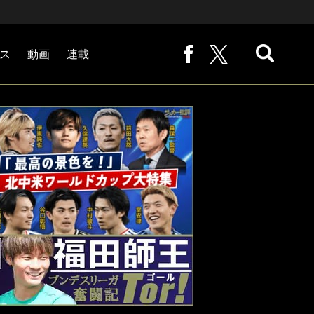
ス
動画
連載
熊崎敬の「路地から始まる処世術」
下田恒幸の「10倍面白くなるサッカー中継の見方」
サッカー批評PHOTOギャラリー「ピッチの焦点」
後藤健生の「蹴球放浪記」
原悦生PHOTOギャラリー「サッカー遠近」
「だれかに言いたくなる記録」
福田師王「ブンデスリーガ奮闘記 Tor!」
大住良之の「この世界のコーナーエリアから」