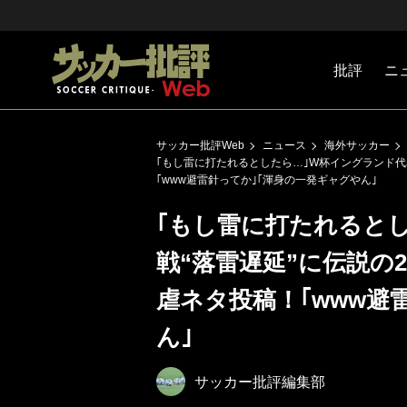
批評
ニ
Jリーグ
戦術
注目選手
海外サッ
監督
マネー
チームマ
日本代表
サッカー批評Web
ニュース
海外サッカー
｢もし雷に打たれるとしたら…｣W杯イングランド代表
｢www避雷針ってか｣｢渾身の一発ギャグやん｣
｢もし雷に打たれると
戦“落雷遅延”に伝説の
虐ネタ投稿！｢www避
ん｣
サッカー批評編集部