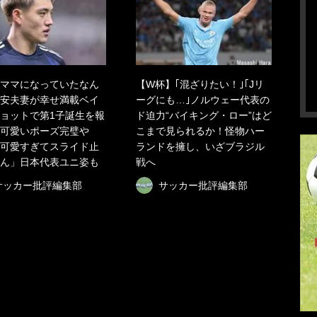
ママになっていたなん
【W杯】｢混ざりたい！｣｢Jリ
安夫妻が幸せ満載ベイ
ーグにも…｣ノルウェー代表の
ョットで第1子誕生を報
ド迫力“バイキング・ロー”はど
可愛いポーズ完璧や
こまで見られるか！怪物ハー
可愛すぎてスライド止
ランドを擁し、いざブラジル
ん」日本代表ユニ姿も
戦へ
サッカー批評編集部
サッカー批評編集部