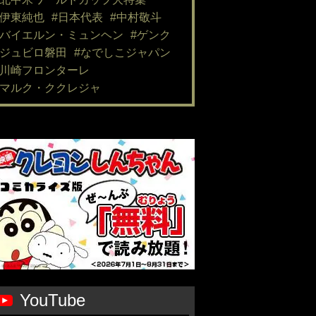
#伊東純也
#日本代表
#中村敬斗
#バイエルン・ミュンヘン
#ゲンク
#ジュビロ磐田
#なでしこジャパン
#川崎フロンターレ
#マルク・ククレジャ
YouTube