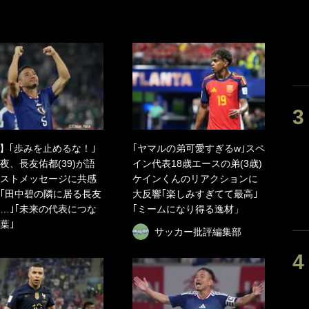
】｢歩みを止めるな！｣
｢ヤマルの弟可愛すぎるw｣スペ
夜、長友佑都(39)が語
イン代表18歳エースの弟(3歳)
ストメッセージに共感
ケインくんのリアクションに
｢田中碧の隣に居る長友
大反響｢楽しみすぎてて最高｣
…｣｢未来の代表につな
｢ミームになり得る逸材」
葉｣
サッカー批評編集部