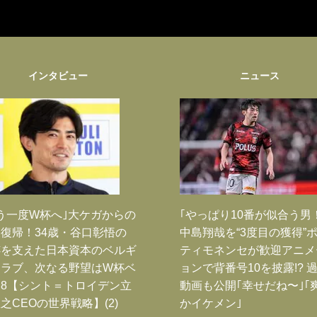
インタビュー
ニュース
う一度W杯へ｣大ケガからの
｢やっぱり10番が似合う男
復帰！34歳・谷口彰悟の
中島翔哉を“3度目の獲得”
跡を支えた日本資本のベルギ
ティモネンセが歓迎アニメ
クラブ、次なる野望はW杯ベ
ョンで背番号10を披露!? 
8【シント＝トロイデン立
動画も公開｢幸せだね〜｣｢
之CEOの世界戦略】(2)
かイケメン｣