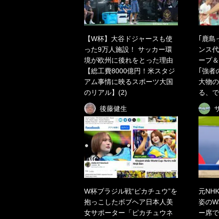
【W杯】大谷ドジャースも使
｢鹿島
った9万人施設！ サッカー環
ンス代
境が欧州に後れをとった理由
ープ＆
【総工費8000億円！米スタジ
｢強者
アム事情に映るスポーツ大国
大物の
のリアル】(2)
る、で
後藤健生
W杯ブラジル戦“ピカチュウ”を
元NH
抱っこしたボブヘア日本人美
姿のW
女サポーター「ピカチュウネ
ー席で