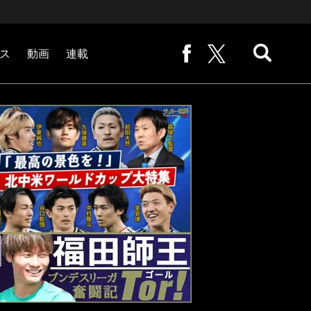
ス
動画
連載
熊崎敬の「路地から始まる処世術」
下田恒幸の「10倍面白くなるサッカー中継の見方」
サッカー批評PHOTOギャラリー「ピッチの焦点」
後藤健生の「蹴球放浪記」
原悦生PHOTOギャラリー「サッカー遠近」
「だれかに言いたくなる記録」
福田師王「ブンデスリーガ奮闘記 Tor!」
大住良之の「この世界のコーナーエリアから」