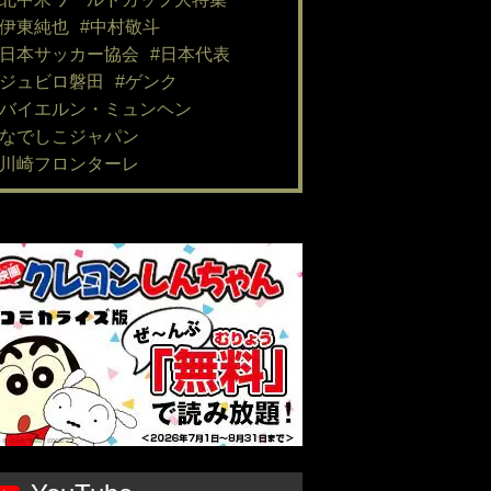
#伊東純也
#中村敬斗
#日本サッカー協会
#日本代表
#ジュビロ磐田
#ゲンク
#バイエルン・ミュンヘン
#なでしこジャパン
#川崎フロンターレ