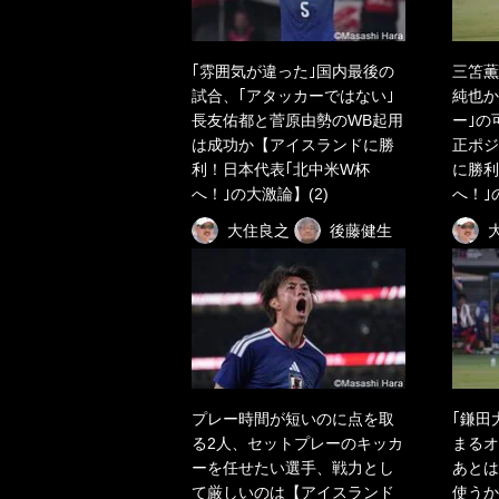
｢雰囲気が違った｣国内最後の
三笘薫
試合、｢アタッカーではない｣
純也か
長友佑都と菅原由勢のWB起用
ー｣の
は成功か【アイスランドに勝
正ポジ
利！日本代表｢北中米W杯
に勝利
へ！｣の大激論】(2)
へ！｣
大住良之
後藤健生
プレー時間が短いのに点を取
｢鎌田
る2人、セットプレーのキッカ
まるオ
ーを任せたい選手、戦力とし
あとは
て厳しいのは【アイスランド
使うか