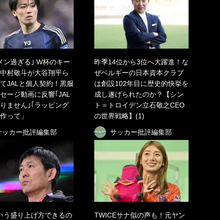
メン過ぎる｣ W杯のキー
昨季14位から3位へ大躍進！な
中村敬斗が大谷翔平ら
ぜベルギーの日本資本クラブ
てJALと個人契約！黒服
は創設102年目に歴史的快挙を
セージ動画に反響｢JAL
成し遂げられたのか？【シン
りません｣｢ラッピング
ト＝トロイデン立石敬之CEO
作って」
の世界戦略】(1)
サッカー批評編集部
サッカー批評編集部
いう盛り上げ方できるの
TWICEサナ似の声も！元ヤン