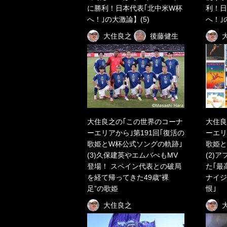
に勝利！日本代表｢北中米W杯
利！日
へ！｣の大激論】(5)
へ！｣
大住良之
後藤健生
大住良之の｢この世界のコーナ
大住良
ーエリアから｣第191回｢復活の
ーエリ
歌姫とW杯公式ソングの軌跡｣
歌姫と
(3)久保建英やエムバぺもMV
(2)
登場！ スペイン代表との破局
た｢最
を経て帰ってきた49歳“裸
ナイジ
足”の歌姫
恨｣
大住良之