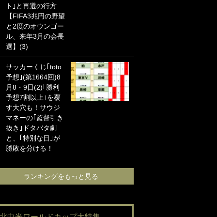
ト｣と再選の行方
海の夕日”新アウェ
【FIFA3兆円の野望
イユニに大反響｢か
と2度のオウンゴー
っこよすぎ｣｢革新
ル、来年3月の会長
的｣｢ソソられる！｣
選】(3)
｢お土産最高すぎ
サッカーくじ｢toto
笑｣｢どうやって入
予想｣(第1664回)8
手？｣ブライトン帰
月8・9日(2)｢勝利
還の三笘薫、同僚
予想7割以上｣を覆
に“ポケカ”をプレゼ
す大穴も！サウジ
ント！｢薫の笑顔見
マネーの｢監督引き
れてよかった｣｢大
抜き｣ドタバタ劇
喜びのリュテル可
と、｢特別な日｣が
愛すぎ｣
勝敗を分ける！
ランキングをも
ランキングをもっと見る
#北中米ワールドカップ大特集