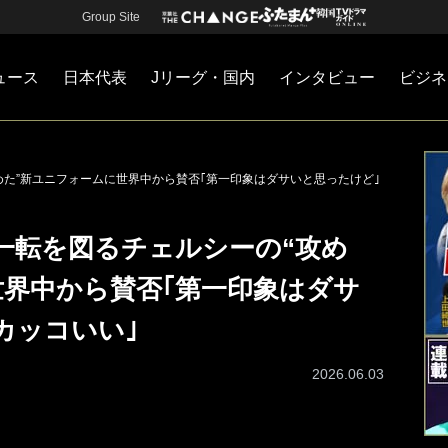
Group Site
ュース
日本代表
Jリーグ・国内
インタビュー
ビジネ
・国内
カー
ネジメント
Jリーグ・国内
戦術
注目選手
海外サッカー
監督
マネー
チームマネジメント
日本代表
めた”新ユニフォームに世界中から賛否｢第一印象はダサいと思ったけど｣
一転を図るチェルシーの“攻め
世界中から賛否｢第一印象はダサ
カッコいい｣
2026.06.03