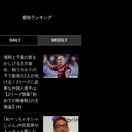
総合ランキング
DAILY
WEEKLY
浦和と千葉の首を
｢光の速さじゃん｣
かしげる主力放
｢えっぐいミドル｣
出、柏リカルドの
ドイツ名門移籍の
下で新加入2人が化
日本代表23歳ボラ
ける！Jリーグに必
ンチ、移籍後初ゴ
要な外国人選手は
ールに驚愕！｢見た
【Jリーグ開幕｢初
事ないシュートや｣
めての秋春制｣の大
｢聡がどんどん遠く
激論】(4)
なっていく」
｢めーっちゃオシャ
｢誰が止めれんねん
じゃん｣中田英寿や
w｣フェイエ上田綺
トッティも愛した
世の“神コース”弾丸