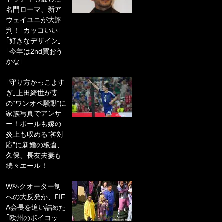
名門ローマ、新ア
PKにイタリア代表
ウェイユニが大評
GKも成す術なし！
判！｢カッコいい｣
｢ノーチャンスすぎ
｢好きなデザイン｣
るわ｣｢綺世のPKの
｢今年は2nd買おう
上手さは世界屈指
かな｣
かも｣
｢守り方かっこよす
｢また敬斗が魚に
ぎ｣上田綺世が妻
笑｣菅原由勢がW杯
の“ワンオペ騒動”に
戦士の夏休み秘蔵
家族写真でアンサ
ショット公開！ 川
ー！ボールも嫁の
口春奈と結婚のモ
炎上も収める“神対
テ男も登場で｢写真
応”に新婚の板倉、
全部楽しそう｣｢タ
久保、長友夫妻も
ケの水中かわいす
続々エール！
ぎる」
W杯クオーター制
｢セカンドで決まり
への大反発か、FIF
だな｣19歳の日本代
A会長を追い詰めた
表MFが加入したス
｢欧州のボイコッ
ペイン名門、“地中