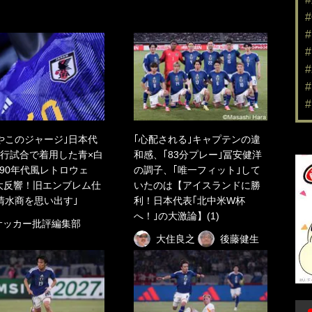
やこのジャージ｣日本代
｢心配される｣キャプテンの違
行試合で着用した青×白
和感、｢83分プレー｣冨安健洋
"90年代風レトロウェ
の調子、｢唯一フィット｣して
大反響！旧エンブレム仕
いたのは【アイスランドに勝
清水商を思い出す｣
利！日本代表｢北中米W杯
へ！｣の大激論】(1)
サッカー批評編集部
大住良之
後藤健生