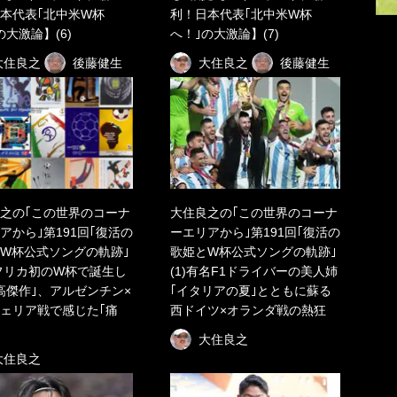
本代表｢北中米W杯
利！日本代表｢北中米W杯
の大激論】(6)
へ！｣の大激論】(7)
大住良之
後藤健生
大住良之
後藤健生
之の｢この世界のコーナ
大住良之の｢この世界のコーナ
アから｣第191回｢復活の
ーエリアから｣第191回｢復活の
W杯公式ソングの軌跡｣
歌姫とW杯公式ソングの軌跡｣
アフリカ初のW杯で誕生し
(1)有名F1ドライバーの美人姉
高傑作｣、アルゼンチン×
｢イタリアの夏｣とともに蘇る
ェリア戦で感じた｢痛
西ドイツ×オランダ戦の熱狂
大住良之
大住良之