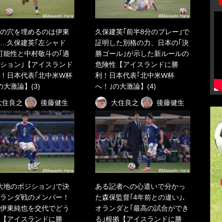
の穴を埋めるのは伊東
久保建英｢前半8分のプレー｣で
…久保建英｢左シャド
証明した別格の力、日本の｢決
可能性と中村敬斗の｢適
勝ゴール｣が示した新ルールの
ション｣【アイスランド
危険性【アイスランドに勝
！日本代表｢北中米W杯
利！日本代表｢北中米W杯
の大激論】(3)
へ！｣の大激論】(4)
大住良之
後藤健生
大住良之
後藤健生
大地のポジション｣で決
ある記者への心遣いで分かっ
ランダ戦のメンバー！
た森保監督｢4年前との違い｣、
伊東純也を交代でどう
オランダと｢最高の試合ができ
【アイスランドに勝
る｣根拠【アイスランドに勝