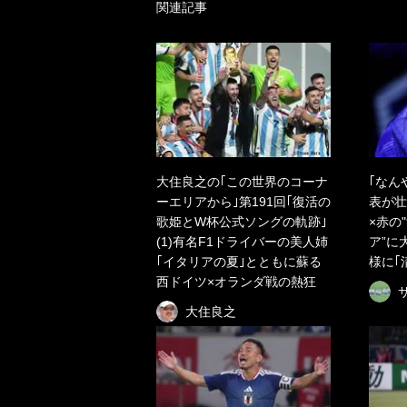
関連記事
大住良之の｢この世界のコーナ
｢なん
ーエリアから｣第191回｢復活の
表が壮
歌姫とW杯公式ソングの軌跡｣
×赤の
(1)有名F1ドライバーの美人姉
ア”に
｢イタリアの夏｣とともに蘇る
様に｢
西ドイツ×オランダ戦の熱狂
大住良之