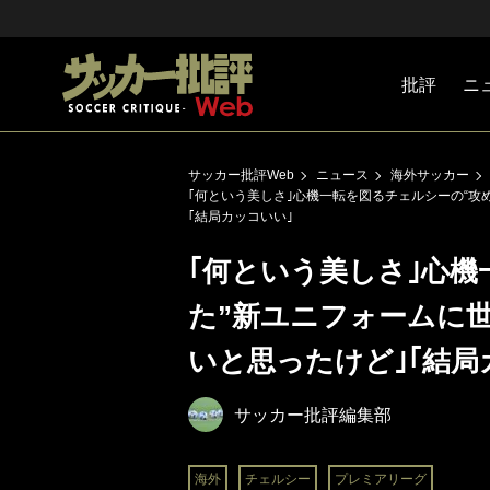
批評
ニ
Jリーグ
戦術
注目選手
海外サッ
監督
マネー
チームマ
日本代表
サッカー批評Web
ニュース
海外サッカー
｢何という美しさ｣心機一転を図るチェルシーの“攻
｢結局カッコいい｣
｢何という美しさ｣心機
た”新ユニフォームに
いと思ったけど｣｢結局
サッカー批評編集部
海外
チェルシー
プレミアリーグ