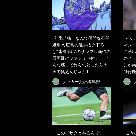
｢前衛芸術｣｢なんて優雅な公開
｢イケ
処刑w｣広島の選手描き下ろ
マン・
し“迷作揃い”のサンフレ画伯の
に続い
原画展にファンザワ付く！｢こ
のメッ
んな感じで飾られとったら大
しか乗
声で笑えんじゃん｣
飛行機
サッカー批評編集部
「このイサクとやるんです
｢こう