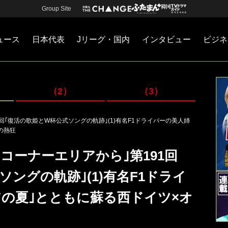
Group Site
ュース
日本代表
Jリーグ・国内
インタビュー
ビジネ
・国内
カー
ネジメント
Jリーグ・国内
戦術
注目選手
海外サッカー
監督
マネー
チームマネジメント
日本代表
（2）
（3）
回｢復活の歌姫とW杯公式ソングの軌跡｣(1)有名F1ドライバーの美人姉
の熱狂
コーナーエリアから｣第191回
ングの軌跡｣(1)有名F1ドライ
アの夏｣とともに蘇る西ドイツ×オ