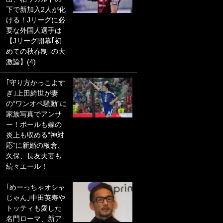
下で新加入2人が化
PKにイタリア代表
ける！Jリーグに必
GKも成す術なし！
要な外国人選手は
｢ノーチャンスすぎ
【Jリーグ開幕｢初
るわ｣｢綺世のPKの
めての秋春制｣の大
上手さは世界屈指
激論】(4)
かも｣
｢守り方かっこよす
｢また敬斗が魚に
ぎ｣上田綺世が妻
笑｣菅原由勢がW杯
の“ワンオペ騒動”に
戦士の夏休み秘蔵
家族写真でアンサ
ショット公開！ 川
ー！ボールも嫁の
口春奈と結婚のモ
炎上も収める“神対
テ男も登場で｢写真
応”に新婚の板倉、
全部楽しそう｣｢タ
久保、長友夫妻も
ケの水中かわいす
続々エール！
ぎる」
｢めーっちゃオシャ
｢セカンドで決まり
じゃん｣中田英寿や
だな｣19歳の日本代
トッティも愛した
表MFが加入したス
名門ローマ、新ア
ペイン名門、“地中