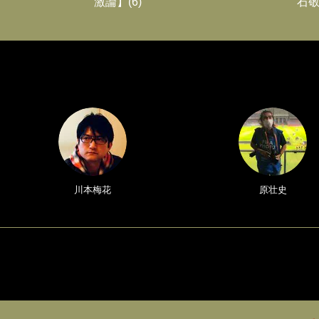
激論】(6)
石敬
川本梅花
原壮史