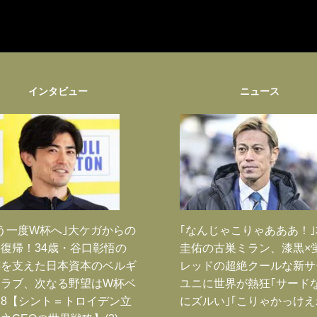
インタビュー
ニュース
う一度W杯へ｣大ケガからの
｢なんじゃこりゃあああ！
復帰！34歳・谷口彰悟の
圭佑の古巣ミラン、漆黒×
跡を支えた日本資本のベルギ
レッドの超絶クールな新サ
クラブ、次なる野望はW杯ベ
ユニに世界が熱狂｢サード
8【シント＝トロイデン立
にズルい｣｢こりゃかっけえ