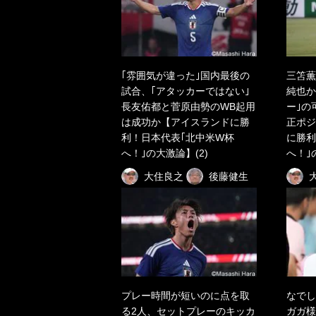
｢雰囲気が違った｣国内最後の
三笘薫
試合、｢アタッカーではない｣
純也か
長友佑都と菅原由勢のWB起用
ー｣の
は成功か【アイスランドに勝
正ポジ
利！日本代表｢北中米W杯
に勝利
へ！｣の大激論】(2)
へ！｣
大住良之
後藤健生
プレー時間が短いのに点を取
なでし
る2人、セットプレーのキッカ
ガガ様