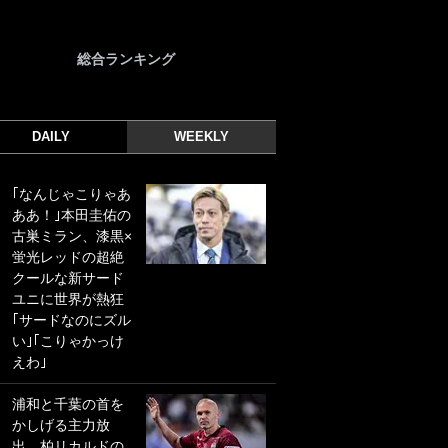
総合ランキング
DAILY
WEEKLY
｢なんじゃこりゃあ
｢光の速さじゃん｣
ああ！｣本田圭佑の
｢えっぐいミドル｣
古巣ミラン、漆黒×
ドイツ名門移籍の
蛍光レッドの超絶
日本代表23歳ボラ
クールな新サード
ンチ、移籍後初ゴ
ユニに世界が熱狂
ールに驚愕！｢見た
｢サードなのにズル
事ないシュートや｣
い｣｢こりゃかっけ
｢聡がどんどん遠く
えわ｣
なっていく」
浦和と千葉の首を
｢誰が止めれんねん
かしげる主力放
w｣フェイエ上田綺
出、柏リカルドの
世の“神コース”弾丸