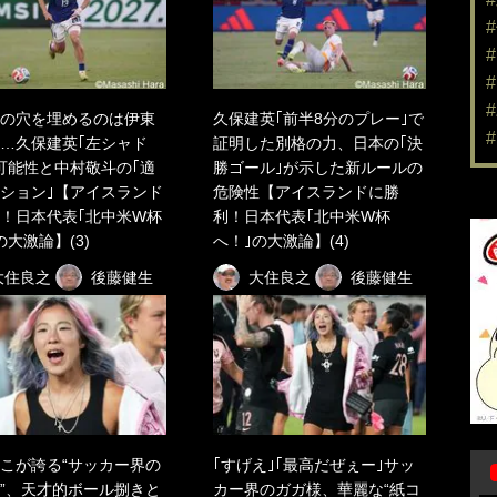
の穴を埋めるのは伊東
久保建英｢前半8分のプレー｣で
…久保建英｢左シャド
証明した別格の力、日本の｢決
可能性と中村敬斗の｢適
勝ゴール｣が示した新ルールの
ション｣【アイスランド
危険性【アイスランドに勝
！日本代表｢北中米W杯
利！日本代表｢北中米W杯
の大激論】(3)
へ！｣の大激論】(4)
大住良之
後藤健生
大住良之
後藤健生
こが誇る“サッカー界の
｢すげえ｣｢最高だぜぇー｣サッ
”、天才的ボール捌きと
カー界のガガ様、華麗な“紙コ