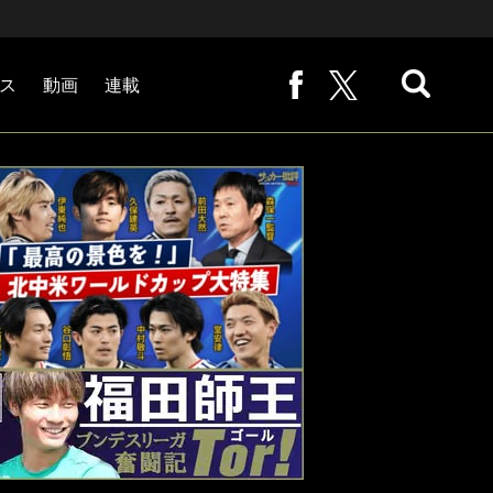
ス
動画
連載
熊崎敬の「路地から始まる処世術」
下田恒幸の「10倍面白くなるサッカー中継の見方」
サッカー批評PHOTOギャラリー「ピッチの焦点」
後藤健生の「蹴球放浪記」
原悦生PHOTOギャラリー「サッカー遠近」
「だれかに言いたくなる記録」
福田師王「ブンデスリーガ奮闘記 Tor!」
大住良之の「この世界のコーナーエリアから」