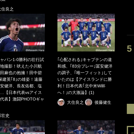
大住良之
ャパン1-0勝利の壮行試
｢心配される｣キャプテンの違
地撮影！吠えた小川航
和感、｢83分プレー｣冨安健洋
田麻也の抱擁！田中碧
の調子、｢唯一フィット｣して
久保建英｢8｣の雄姿！遠藤
いたのは【アイスランドに勝
安健洋、長友佑都、塩
利！日本代表｢北中米W杯
…【日本代表vsアイス
へ！｣の大激論】(1)
代表】激闘PHOTOギャ
大住良之
後藤健生
原壮史