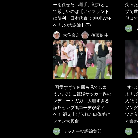
ーを任せたい選手、戦力とし
尖った
て厳しいのは【アイスランド
プで世
に勝利！日本代表｢北中米W杯
似はで
へ！｣の大激論】(5)
大住良之
後藤健生
｢可愛すぎて何回も見てしま
｢すっ
う｣なでしこ復帰サッカー界の
よ！｣
レディー・ガガ、大胆すぎる
人”と
海外セレブ風コーデが爆イ
ソング
ケ！ 鍛え上げられた肉体美に
ツに入
ファン大興奮
と崇め
サッカー批評編集部