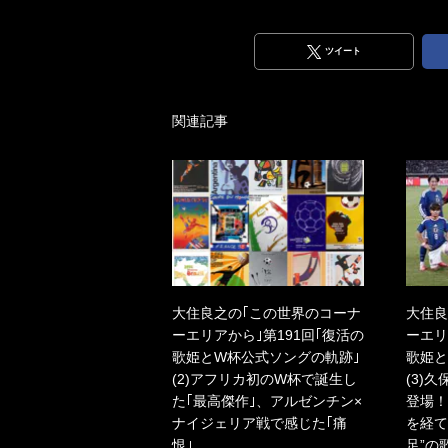
ツイート
関連記事
大住良之の｢この世界のコーナ
大住良
ーエリアから｣第191回｢復活の
ーエリ
歌姫とW杯公式ソングの軌跡｣
歌姫と
(2)アフリカ初のW杯で誕生し
(3)
た｢最高傑作｣、アルゼンチン×
登場！
ナイジェリア戦で感じた｢痛
を経て
恨｣
足”の