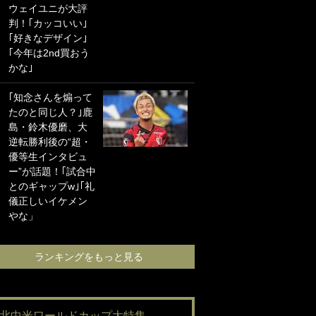
ウェイユニが大評
海の夕日”新アウェ
判！｢カッコいい｣
イユニに大反響｢か
｢好きなデザイン｣
っこよすぎ｣｢革新
｢今年は2nd買おう
的｣｢ソソられる！｣
かな｣
｢お土産最高すぎ
｢知念さんを煽って
笑｣｢どうやって入
たのと同じ人？｣鹿
手？｣ブライトン帰
島・鈴木優磨、大
還の三笘薫、同僚
逆転勝利後の“超・
に“ポケカ”をプレゼ
優等生インタビュ
ント！｢薫の笑顔見
ー”が話題！｢試合中
れてよかった｣｢大
とのギャップw｣｢礼
喜びのリュテル可
儀正しいイケメン
愛すぎ｣
やな」
ランキングをも
ランキングをもっと見る
#北中米ワールドカップ大特集