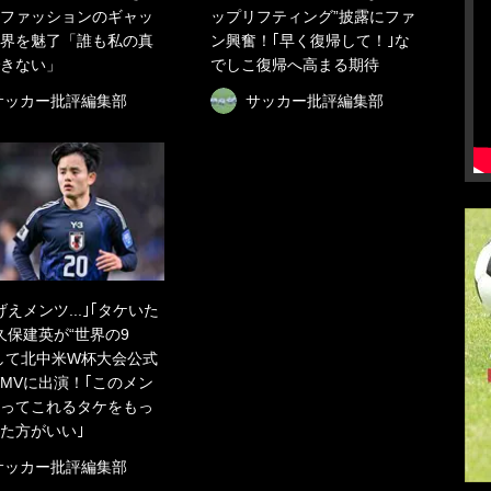
ファッションのギャッ
ップリフティング”披露にファ
界を魅了「誰も私の真
ン興奮！｢早く復帰して！｣な
きない」
でしこ復帰へ高まる期待
サッカー批評編集部
サッカー批評編集部
げえメンツ...｣｢タケいた
久保建英が“世界の9
して北中米W杯大会公式
MVに出演！｢このメン
ってこれるタケをもっ
た方がいい｣
サッカー批評編集部