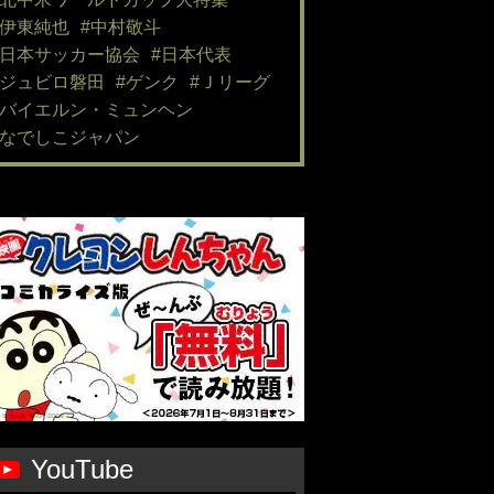
#伊東純也
#中村敬斗
#日本サッカー協会
#日本代表
#ジュビロ磐田
#ゲンク
#Ｊリーグ
#バイエルン・ミュンヘン
#なでしこジャパン
YouTube