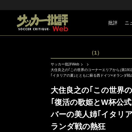
批評
ニ
Jリーグ
戦術
注目選手
海外サッ
監督
マネー
チームマ
日本代表
（1）
サッカー批評Web
大住良之の｢この世界のコーナーエリアから｣第191
｢イタリアの夏｣とともに蘇る西ドイツ×オランダ戦
大住良之の｢この世界の
｢復活の歌姫とW杯公式ソ
バーの美人姉｢イタリ
ランダ戦の熱狂