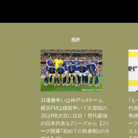
批評
J1優勝争いは神戸ら4チーム、
｢も
横浜FMは残留争い？大混戦の
代表
J2はRB大宮に注目！歴代最強
奇
の日本代表をJリーグから【Jリ
ー
ーグ開幕｢初めての秋春制｣の大
スト