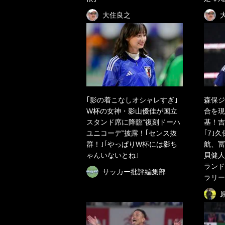
大住良之
｢影の着こなしオシャレすぎ｣
森保ジ
W杯の女神・影山優佳が国立
合を現
スタンド席に降臨“復刻ドーハ
基！吉
ユニコーデ”披露！｢センス抜
｢7｣
群！｣｢やっぱりW杯には影ち
航、冨
ゃんいないとね｣
貝健人
ランド
サッカー批評編集部
ラリー