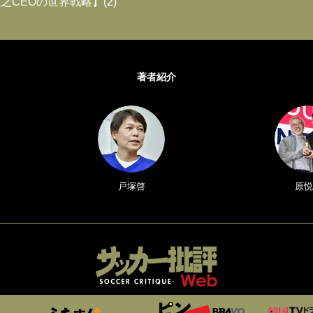
之CEOの世界戦略】(2)
著者紹介
戸塚啓
原悦