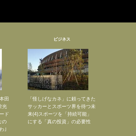
ビジネス
｣本田
「怪しげなカネ」に頼ってきた
蛍光
サッカーとスポーツ界を待つ未
ード
来(4)スポーツを「持続可能」
なの
にする「真の投資」の必要性
わ｣