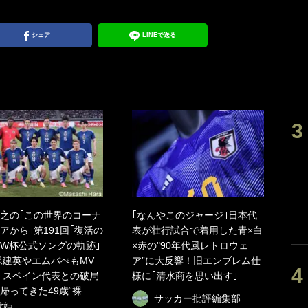
シェア
LINEで送る
之の｢この世界のコーナ
｢なんやこのジャージ｣日本代
アから｣第191回｢復活の
表が壮行試合で着用した青×白
W杯公式ソングの軌跡｣
×赤の"90年代風レトロウェ
久保建英やエムバぺもMV
ア”に大反響！旧エンブレム仕
 スペイン代表との破局
様に｢清水商を思い出す｣
帰ってきた49歳“裸
サッカー批評編集部
歌姫