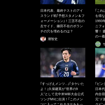
日本代表、最終テストのアイ
｢これ
スランド戦｢予想スタメン＆フ
を得な
ォーメーション｣！三笘不在の
199
左サイド、鎌田不在のボラン
ニフォ
チの穴を埋めるのは？
響！ 
の一着
潮智史
｢すっげえメンツ...｣｢タケいた
｢ピン
よ！｣久保建英が“世界の9
日本代
人”として北中米W杯大会公式
内合宿
ソングMVに出演！｢このメン
元”ド
ツに入ってこれるタケをもっ
クピン