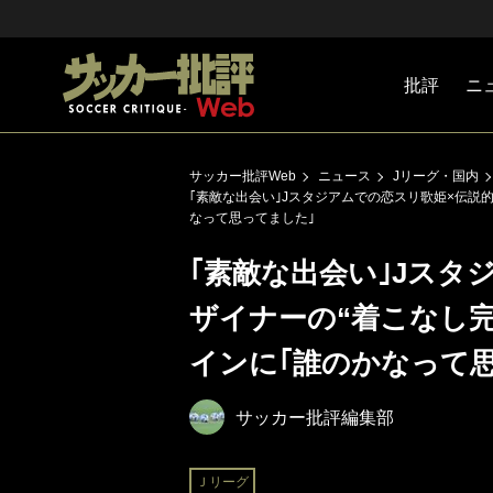
批評
ニ
Jリーグ
戦術
注目選手
海外サッ
監督
マネー
チームマ
日本代表
サッカー批評Web
ニュース
Jリーグ・国内
｢素敵な出会い｣Jスタジアムでの恋スリ歌姫×伝説
なって思ってました｣
｢素敵な出会い｣Jスタ
ザイナーの“着こなし完
インに｢誰のかなって
サッカー批評編集部
Ｊリーグ