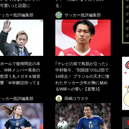
可愛い｣と話題に
る」
サッカー批評編集部
サッカー批評編集部
ポールで復帰間近の本
｢テレビの前で鳥肌が立った｣
、W杯メンバー発表の
中村敬斗、“別競技”の仏2部で
愁漂う丸メガネ＆猫背
14得点！ ブラジルの天才に憧
響「Ｗ杯解説待ってま
れたサッカー少年が胸に秘め
るW杯への誓い【直撃3】
サッカー批評編集部
田嶋コウスケ