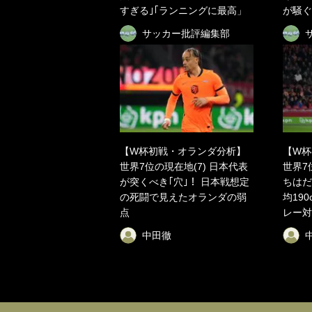
すぎる｣｢ランニングに最高」
が騒ぐ
サッカー批評編集部
【W杯初戦・オランダ分析】
【W杯
世界7位の現在地(7) 日本代表
世界7
が突くべき｢穴｣！ 日本戦想定
ちはだ
の死闘で見えたオランダの弱
均19
点
レー対
中田徹