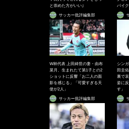
と崇めた方がいい｣
パイク
サッカー批評編集部
W杯代表 上田綺世の妻・由布
シンガ
菜月、生まれたて第1子との2
田圭佑
ショットに反響「お二人の面
裏で哀
影を感じる」「可愛すぎる天
姿に反
使が2人」
す」
サッカー批評編集部