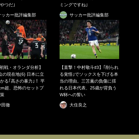
やつだ｣
ミングですね｣
サッカー批評編集部
サッカー批評編集部
初戦・オランダ分析】
【直撃！中村敬斗♯3】｢削られ
位の現在地(6) 日本に立
る覚悟｣でソックスを下げる本
かる｢高さの暴力｣！ 平
当の理由。三笘薫の負傷に揺
0cm超、恐怖のセットプ
れる日本代表、25歳が背負う
策
W杯への誓い
中田徹
大住良之