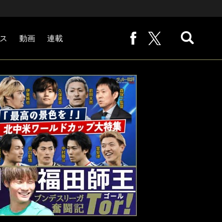
ス
動画
連載
熊崎敬の「路地から始まる処世術」
下田恒幸の「10倍面白くなるサッカー中継の見方」
サッカー批評PHOTOギャラリー「ピッチの焦点」
後藤健生の「蹴球放浪記」
原悦生PHOTOギャラリー「サッカー遠近」
「だれかに言いたくなる記録」
福田師王「ブンデスリーガ奮闘記 Tor!」
大住良之の「この世界のコーナーエリアから」