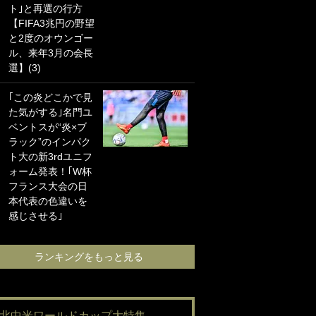
ト｣と再選の行方
海の夕日”新アウェ
【FIFA3兆円の野望
イユニに大反響｢か
と2度のオウンゴー
っこよすぎ｣｢革新
ル、来年3月の会長
的｣｢ソソられる！｣
選】(3)
｢お土産最高すぎ
｢この炎どこかで見
笑｣｢どうやって入
た気がする｣名門ユ
手？｣ブライトン帰
ベントスが“炎×ブ
還の三笘薫、同僚
ラック”のインパク
に“ポケカ”をプレゼ
ト大の新3rdユニフ
ント！｢薫の笑顔見
ォーム発表！｢W杯
れてよかった｣｢大
フランス大会の日
喜びのリュテル可
本代表の色違いを
愛すぎ｣
感じさせる｣
ランキングをも
ランキングをもっと見る
#北中米ワールドカップ大特集