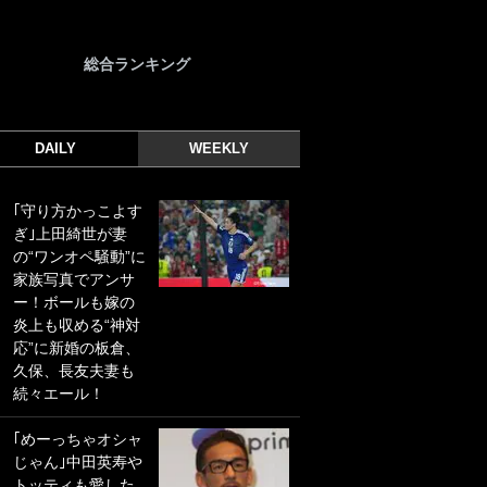
総合ランキング
DAILY
WEEKLY
｢守り方かっこよす
｢光の速さじゃん｣
ぎ｣上田綺世が妻
｢えっぐいミドル｣
の“ワンオペ騒動”に
ドイツ名門移籍の
家族写真でアンサ
日本代表23歳ボラ
ー！ボールも嫁の
ンチ、移籍後初ゴ
炎上も収める“神対
ールに驚愕！｢見た
応”に新婚の板倉、
事ないシュートや｣
久保、長友夫妻も
｢聡がどんどん遠く
続々エール！
なっていく」
｢めーっちゃオシャ
｢誰が止めれんねん
じゃん｣中田英寿や
w｣フェイエ上田綺
トッティも愛した
世の“神コース”弾丸