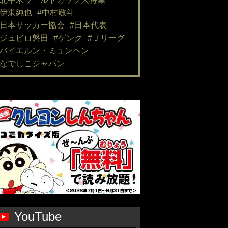
#伊東純也
#中村敬斗
#日本サッカー協会
#日本代表
#ジュビロ磐田
#ゲンク
#Ｊリーグ
#バイエルン・ミュンヘン
#なでしこジャパン
YouTube