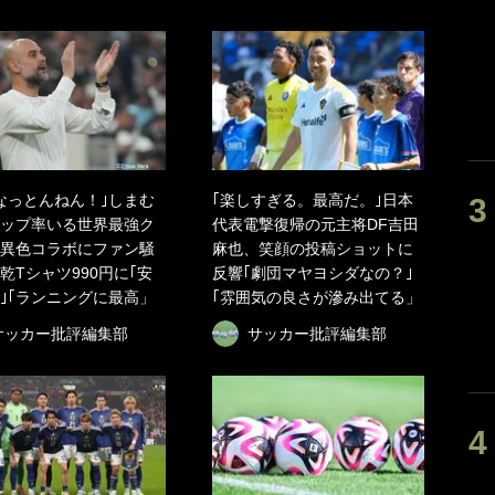
なっとんねん！｣しまむ
｢楽しすぎる。最高だ。｣日本
ップ率いる世界最強ク
代表電撃復帰の元主将DF吉田
異色コラボにファン騒
麻也、笑顔の投稿ショットに
乾Tシャツ990円に｢安
反響｢劇団マヤヨシダなの？｣
｣｢ランニングに最高」
｢雰囲気の良さが滲み出てる」
サッカー批評編集部
サッカー批評編集部