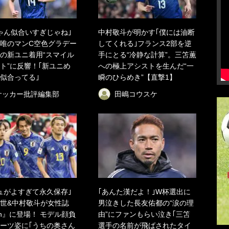
ゃん似合いすぎじゃね｣
中村敬斗が明かす｢僕には油断
唯のマンC空色グラデー
してくれる｣フランス2部を逆
の新ユニ着用“スマイル
手にとる“冷静な計算”。三笘薫
ト”に反響！｢新ユニめ
への極上アシストを生んだ“一
似合ってる｣
瞬のひらめき”【直撃1】
サッカー批評編集部
田嶋コウスケ
ュがよすぎて永久保存｣
｢あんた漢だよ！｣W杯選出に
世&中村敬斗が女性誌
男泣きした長友佑都の“涙の理
an』に登場！ モデル顔負
由”にファンもらい泣き｢三笘
ーツ姿に｢うちの奥さん
選手の名前が飛ばされたタイ