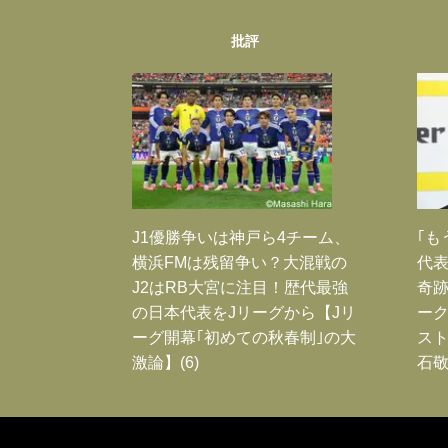
批評
J1優勝争いは神戸ら4チーム、
｢も
横浜FMは残留争い？大混戦の
代表
J2はRB大宮に注目！歴代最強
奇
の日本代表をJリーグから【Jリ
ー
ーグ開幕｢初めての秋春制｣の大
スト
激論】(6)
石敬