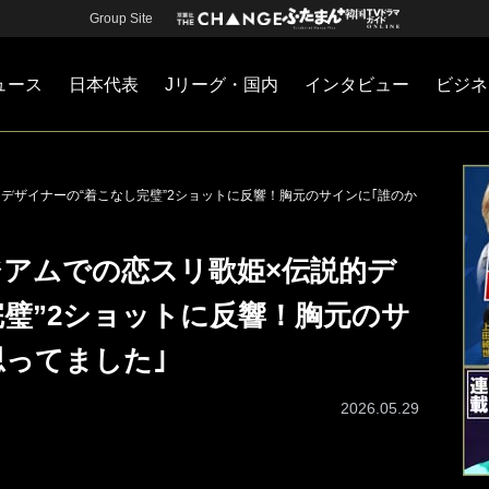
Group Site
ュース
日本代表
Jリーグ・国内
インタビュー
ビジネ
・国内
カー
ネジメント
Jリーグ・国内
戦術
注目選手
海外サッカー
監督
マネー
チームマネジメント
日本代表
的デザイナーの“着こなし完璧”2ショットに反響！胸元のサインに｢誰のか
ジアムでの恋スリ歌姫×伝説的デ
璧”2ショットに反響！胸元のサ
思ってました｣
2026.05.29