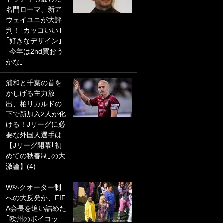
名門ローマ、新ア
PKにイタリア代表
ウェイユニが大評
GKも成す術なし！
判！｢カッコいい｣
｢ノーチャンスすぎ
｢好きなデザイン｣
るわ｣｢綺世のPKの
｢今年は2nd買おう
上手さは世界屈指
かな｣
かも｣
浦和と千葉の首を
｢また敬斗が魚に
かしげる主力放
笑｣菅原由勢がW杯
出、柏リカルドの
戦士の夏休み秘蔵
下で新加入2人が化
ショット公開！ 川
ける！Jリーグに必
口春奈と結婚のモ
要な外国人選手は
テ男も登場で｢写真
【Jリーグ開幕｢初
全部楽しそう｣｢タ
めての秋春制｣の大
ケの水中かわいす
激論】(4)
ぎる」
W杯クオーター制
｢セカンドで決まり
への大反発か、FIF
だな｣19歳の日本代
A会長を追い詰めた
表MFが加入したス
｢欧州のボイコッ
ペイン名門、“地中