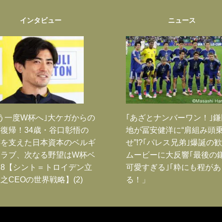
インタビュー
ニュース
う一度W杯へ｣大ケガからの
｢あざとナンバーワン！｣
復帰！34歳・谷口彰悟の
地が冨安健洋に“肩組み頭
跡を支えた日本資本のベルギ
せ”!?｢パレス兄弟｣爆誕の
クラブ、次なる野望はW杯ベ
ムービーに大反響｢最後の
8【シント＝トロイデン立
可愛すぎる｣｢粋にも程があ
之CEOの世界戦略】(2)
る！」