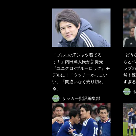
「ブルロのTシャツ着てる
｢どう
ぅ！」内田篤人氏が新発売
らとペ
『ユニクロ×ブルーロック』モ
ラブの
デルに！「ウッチーかっこい
然！速
い」「間違いなく売り切れ
すぎる
る」
サッカー批評編集部