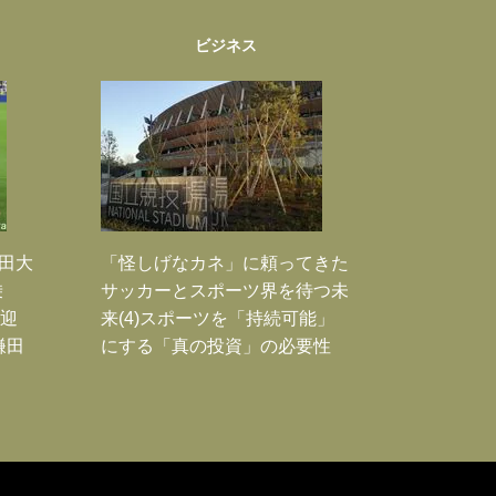
ビジネス
鎌田大
「怪しげなカネ」に頼ってきた
乗
サッカーとスポーツ界を待つ未
歓迎
来(4)スポーツを「持続可能」
鎌田
にする「真の投資」の必要性