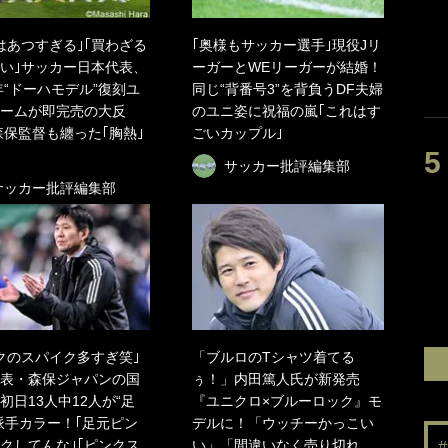
はあつすぎる｣｢買わざる
｢奥様もサッカー選手｣現役Jリ
い｣サッカー日本代表、
ーガーとWEリーガーが結婚！
3年“ドーハモデル”復刻ユ
同じ“背番号3”を背負うDF夫婦
ームが即完売の大反
のユニ姿に祝福の嵐｢これはす
森保監督も纏った｢胸熱｣
ごいカップル｣
サッカー批評編集部
サッカー批評編集部
クのスパイク多すぎ笑｣
「ブルロのTシャツ着てる
表・森保ジャパンの国
ぅ！」内田篤人氏が新発売
初日13人中12人が“足
『ユニクロ×ブルーロック』モ
派手カラー！｢足元ピン
デルに！「ウッチーかっこい
クしてんな｣｢ピンクス
い」「間違いなく売り切れ