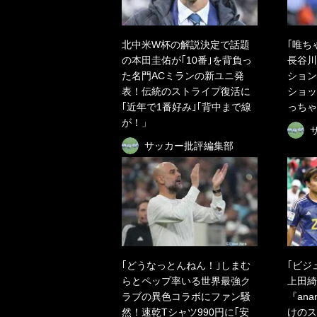
北中米W杯の解説決定で話題
｢唯ち
の本田圭佑が｢10番｣を背負っ
長谷川
た名門ACミランの新ユニ発
ション
表！伝統のストライプ復活に
ショッ
｢近年で1番好み｣｢背中まで線
っちゃ
が！」
サッカー批評編集部
｢どうなっとんねん！｣しまむ
｢ビジ
らとペップ率いる世界最強ク
上田綺
ラブの異色コラボにファン騒
『an
然！速乾Tシャツ990円に｢安
けのス