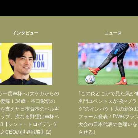
インタビュー
ニュース
う一度W杯へ｣大ケガからの
｢この炎どこかで見た気が
復帰！34歳・谷口彰悟の
名門ユベントスが“炎×ブラ
跡を支えた日本資本のベルギ
ク”のインパクト大の新3rd
クラブ、次なる野望はW杯ベ
フォーム発表！｢W杯フラ
8【シント＝トロイデン立
大会の日本代表の色違いを
之CEOの世界戦略】(2)
させる｣