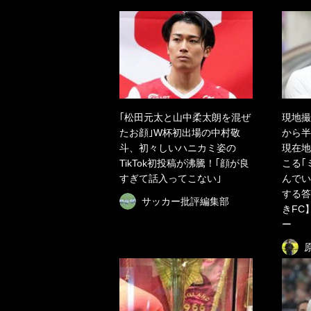
｢松田元太と山中柔太朗を混ぜ
現地撮
たお顔｣W杯初出場の中村敬
から半
斗、初々しいハニカミ姿の
現在地
TikTok初投稿が沸騰！｢顔が良
こる｢
すぎて話入ってこない｣
んでい
する答
サッカー批評編集部
きFC
ー