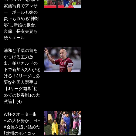
家族写真でアンサ
PKにイタリア代表
ー！ボールも嫁の
GKも成す術なし！
炎上も収める“神対
｢ノーチャンスすぎ
応”に新婚の板倉、
るわ｣｢綺世のPKの
久保、長友夫妻も
上手さは世界屈指
続々エール！
かも｣
浦和と千葉の首を
｢また敬斗が魚に
かしげる主力放
笑｣菅原由勢がW杯
出、柏リカルドの
戦士の夏休み秘蔵
下で新加入2人が化
ショット公開！ 川
ける！Jリーグに必
口春奈と結婚のモ
要な外国人選手は
テ男も登場で｢写真
【Jリーグ開幕｢初
全部楽しそう｣｢タ
めての秋春制｣の大
ケの水中かわいす
激論】(4)
ぎる」
W杯クオーター制
｢セカンドで決まり
への大反発か、FIF
だな｣19歳の日本代
A会長を追い詰めた
表MFが加入したス
｢欧州のボイコッ
ペイン名門、“地中