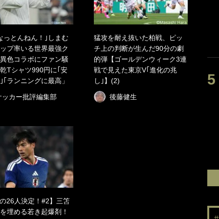
なっとんねん！｣しまむ
猛攻を耐え抜いた柏戦、ピッ
ップ率いる世界最強ク
チ上の判断が生んだ90分の劇
異色コラボにファン騒
的弾【ゴールデンウィーク3連
乾Tシャツ990円に｢安
戦で見えた東京V｢進化の兆
｣｢ランニングに最高」
し｣】(2)
サッカー批評編集部
後藤健生
の26人決定！#2】三笘
を埋める若き起爆剤！