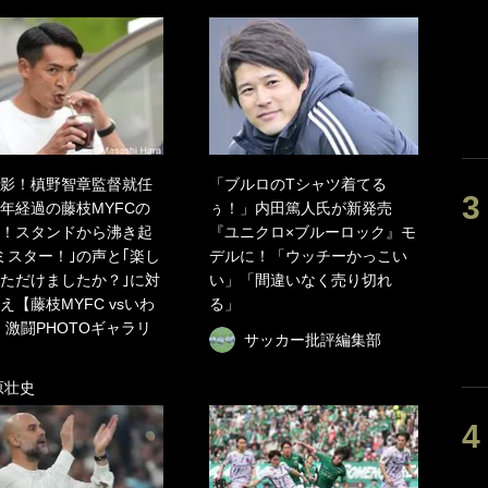
影！槙野智章監督就任
「ブルロのTシャツ着てる
年経過の藤枝MYFCの
ぅ！」内田篤人氏が新発売
！スタンドから沸き起
『ユニクロ×ブルーロック』モ
ミスター！｣の声と｢楽し
デルに！「ウッチーかっこい
ただけましたか？｣に対
い」「間違いなく売り切れ
え【藤枝MYFC vsいわ
る」
】激闘PHOTOギャラリ
サッカー批評編集部
原壮史