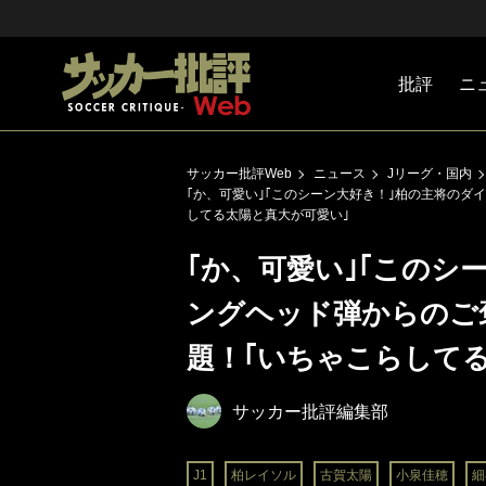
批評
ニ
Jリーグ
戦術
注目選手
海外サッ
監督
マネー
チームマ
日本代表
サッカー批評Web
ニュース
Jリーグ・国内
｢か、可愛い｣｢このシーン大好き！｣柏の主将のダ
してる太陽と真大が可愛い｣
｢か、可愛い｣｢このシ
ングヘッド弾からのご
題！｢いちゃこらして
サッカー批評編集部
J1
柏レイソル
古賀太陽
小泉佳穂
細