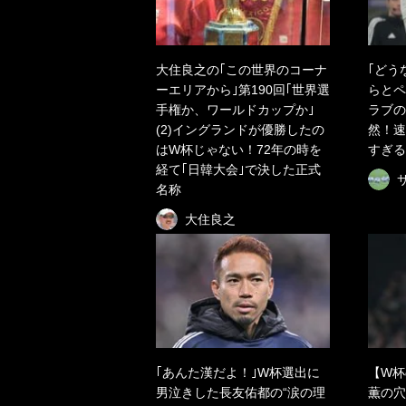
大住良之の｢この世界のコーナ
｢どう
ーエリアから｣第190回｢世界選
らとペ
手権か、ワールドカップか｣
ラブの
(2)イングランドが優勝したの
然！速
はW杯じゃない！72年の時を
すぎる
経て｢日韓大会｣で決した正式
名称
大住良之
｢あんた漢だよ！｣W杯選出に
【W杯
男泣きした長友佑都の“涙の理
薫の穴