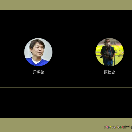
戸塚啓
原壮史