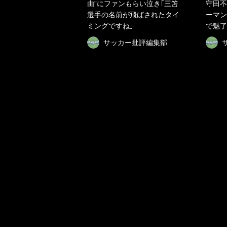
由”にファンもらい泣き｢三笘
守田不
選手の名前が飛ばされたタイ
ーマン
ミングですね｣
で魅了
サッカー批評編集部