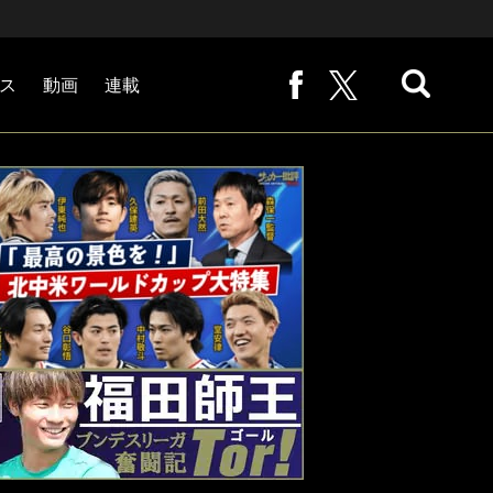
ス
動画
連載
熊崎敬の「路地から始まる処世術」
下田恒幸の「10倍面白くなるサッカー中継の見方」
サッカー批評PHOTOギャラリー「ピッチの焦点」
後藤健生の「蹴球放浪記」
原悦生PHOTOギャラリー「サッカー遠近」
「だれかに言いたくなる記録」
福田師王「ブンデスリーガ奮闘記 Tor!」
大住良之の「この世界のコーナーエリアから」