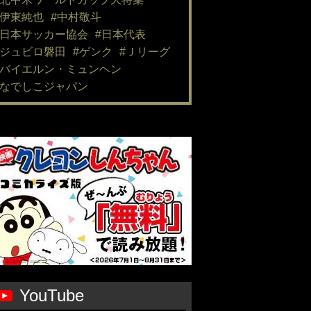
#伊東純也
#中村敬斗
#日本サッカー協会
#日本代表
#ジュビロ磐田
#ゲンク
#Ｊリーグ
#バイエルン・ミュンヘン
#なでしこジャパン
YouTube