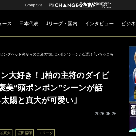
Group Site
ュース
日本代表
Jリーグ・国内
インタビュー
ビジネ
・国内
カー
ネジメント
Jリーグ・国内
戦術
注目選手
海外サッカー
監督
マネー
チームマネジメント
日本代表
イビングヘッド弾からのご褒美“頭ポンポン”シーンが話題！｢いちゃこら
ーン大好き！｣柏の主将のダイビ
褒美“頭ポンポン”シーンが話
る太陽と真大が可愛い｣
2026.05.26
谷真大
垣田裕暉
Ｊリーグ