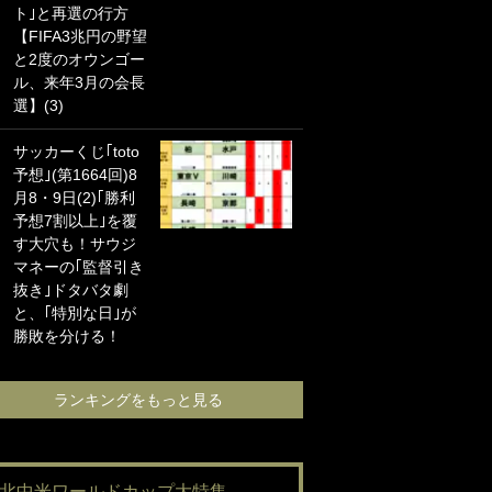
ト｣と再選の行方
海の夕日”新アウェ
【FIFA3兆円の野望
イユニに大反響｢か
と2度のオウンゴー
っこよすぎ｣｢革新
ル、来年3月の会長
的｣｢ソソられる！｣
選】(3)
｢お土産最高すぎ
サッカーくじ｢toto
笑｣｢どうやって入
予想｣(第1664回)8
手？｣ブライトン帰
月8・9日(2)｢勝利
還の三笘薫、同僚
予想7割以上｣を覆
に“ポケカ”をプレゼ
す大穴も！サウジ
ント！｢薫の笑顔見
マネーの｢監督引き
れてよかった｣｢大
抜き｣ドタバタ劇
喜びのリュテル可
と、｢特別な日｣が
愛すぎ｣
勝敗を分ける！
ランキングをも
ランキングをもっと見る
#北中米ワールドカップ大特集