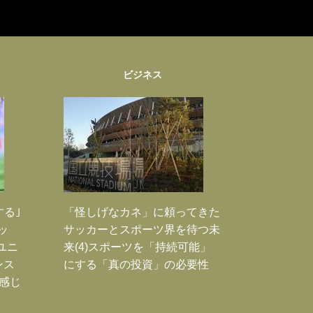
ビジネス
する｣
「怪しげなカネ」に頼ってきた
ッ
サッカーとスポーツ界を待つ未
ユニ
来(4)スポーツを「持続可能」
ンス
にする「真の投資」の必要性
感じ