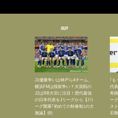
批評
J1優勝争いは神戸ら4チーム、
｢も
横浜FMは残留争い？大混戦の
代表
J2はRB大宮に注目！歴代最強
奇
の日本代表をJリーグから【Jリ
ー
ーグ開幕｢初めての秋春制｣の大
スト
激論】(6)
石敬