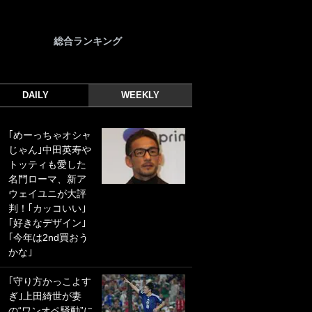
総合ランキング
DAILY
WEEKLY
｢めーっちゃオシャ
｢光の速さじゃん｣
じゃん｣中田英寿や
｢えっぐいミドル｣
トッティも愛した
ドイツ名門移籍の
名門ローマ、新ア
日本代表23歳ボラ
ウェイユニが大評
ンチ、移籍後初ゴ
判！｢カッコいい｣
ールに驚愕！｢見た
｢好きなデザイン｣
事ないシュートや｣
｢今年は2nd買おう
｢聡がどんどん遠く
かな｣
なっていく」
｢守り方かっこよす
｢誰が止めれんねん
ぎ｣上田綺世が妻
w｣フェイエ上田綺
の“ワンオペ騒動”に
世の“神コース”弾丸