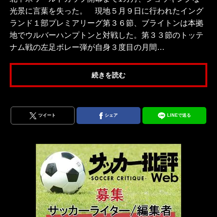
光景に言葉を失った。 現地５月９日に行われたイング
ランド１部プレミアリーグ第３６節、ブライトンは本拠
地でウルバーハンプトンと対戦した。第３３節のトッテ
ナム戦の左足ボレー弾が自身３度目の月間…
続きを読む
ツイート
シェア
LINEで送る