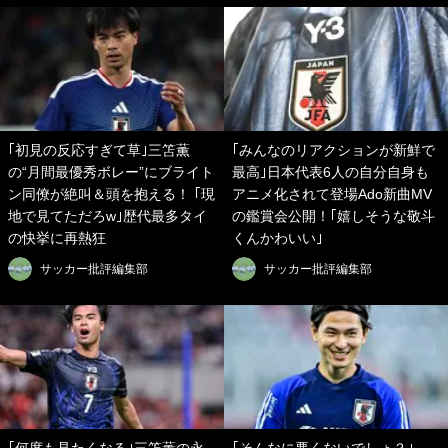
｢初見の反応すぎて草｣三笘薫
｢みんなのリアクションが新鮮で
の“月間最優秀ボレー”にブライト
最高｣日本代表6人の自分自身も
ン同僚が絶叫＆頭を抱える！ ｢現
アニメ化されて登場Ado新曲MV
地で見てただろw｣歴代最多タイ
の鑑賞会公開！｢嬉しそうな敬斗
の快挙に再熱狂
くんかわいい｣
サッカー批評編集部
サッカー批評編集部