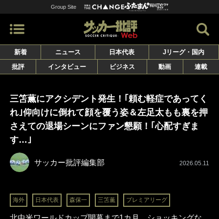
Group Site
新着
ニュース
日本代表
Jリーグ・国内
批評
インタビュー
ビジネス
動画
連載
三笘薫にアクシデント発生！｢頼む軽症であってく
れ｣仰向けに倒れて顔を覆う姿＆左足太もも裏を押
さえての退場シーンにファン懇願！｢心配すぎま
す…｣
サッカー批評編集部
2026.05.11
海外
日本代表
森保一
三笘薫
プレミアリーグ
北中米ワールドカップ開幕まで1カ月、ショッキングな