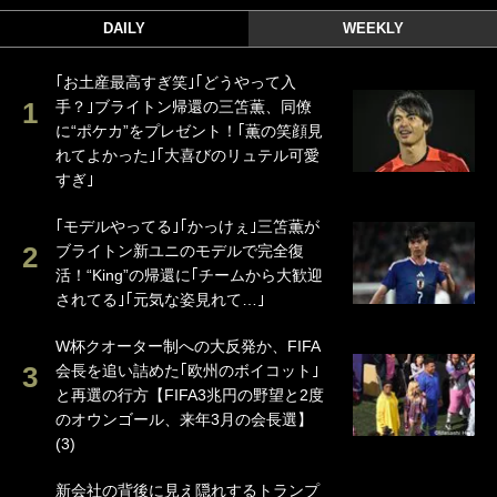
DAILY
WEEKLY
｢お土産最高すぎ笑｣｢どうやって入
手？｣ブライトン帰還の三笘薫、同僚
に“ポケカ”をプレゼント！｢薫の笑顔見
れてよかった｣｢大喜びのリュテル可愛
すぎ｣
｢モデルやってる｣｢かっけぇ｣三笘薫が
ブライトン新ユニのモデルで完全復
活！“King”の帰還に｢チームから大歓迎
されてる｣｢元気な姿見れて…｣
W杯クオーター制への大反発か、FIFA
会長を追い詰めた｢欧州のボイコット｣
と再選の行方【FIFA3兆円の野望と2度
のオウンゴール、来年3月の会長選】
(3)
新会社の背後に見え隠れするトランプ