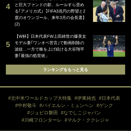
と巨大ファンドの影、ルールすら歪め
る｢アメリカ式｣【FIFA3兆円の野望と2
度のオウンゴール、来年3月の会長選】
(2)
【W杯】日本代表FW上田綺世の爆美女
モデル妻｢ワンオペ苦言｣で動画削除の
波紋…一方で株を上げ続ける大谷翔平
妻｢最強の処世術」
ランキングをもっと見る
#北中米ワールドカップ大特集
#伊東純也
#日本代表
#中村敬斗
#バイエルン・ミュンヘン
#ゲンク
#ジュビロ磐田
#なでしこジャパン
#川崎フロンターレ
#マルク・ククレジャ