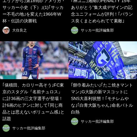
エリアから｣第189回｢アメリカ・
｢神ユニ｣湘南のPENALTY“15年
サッカー小史（下）｣(1)｢サッカ
ありがとう”集大成デザインの記
ー不毛の地｣を変えた1966年W
念ユニフォームが評判！｢バラン
杯・伝説の決勝戦
ス良くまとめられてて素敵｣
大住良之
サッカー批評編集部
｢俵積田、カロリー高そう｣FC東
｢餅巾着みたい｣｢たこ焼きマント
京のスタグル『名前チュロス』
マン｣G大阪の新マスコットに
に計36画の三文字選手が登場！
SNS大喜利状態！｢モチレムや
計6画のヒアンに対して｢同じ商
な｣｢白青大阪ちゃん｣命名バトル
品とは思えないボリューム感｣と
白熱
話題
サッカー批評編集部
サッカー批評編集部