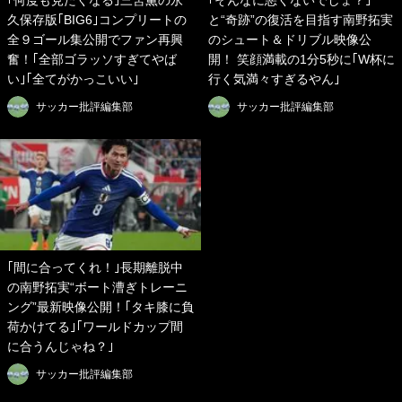
｢何度も見たくなる｣三笘薫の永
｢そんなに悪くないでしょ？｣
久保存版｢BIG6｣コンプリートの
と“奇跡”の復活を目指す南野拓実
全９ゴール集公開でファン再興
のシュート＆ドリブル映像公
奮！｢全部ゴラッソすぎてやば
開！ 笑顔満載の1分5秒に｢W杯に
い｣｢全てがかっこいい｣
行く気満々すぎるやん｣
サッカー批評編集部
サッカー批評編集部
｢間に合ってくれ！｣長期離脱中
の南野拓実“ボート漕ぎトレーニ
ング”最新映像公開！｢タキ膝に負
荷かけてる｣｢ワールドカップ間
に合うんじゃね？｣
サッカー批評編集部