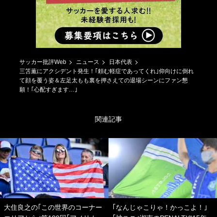
サッカー批評Web
ニュース
日本代表
三笘薫にアクシデント発生！｢頼む軽症であってくれ｣仰向けに倒れ
て顔を覆う姿＆左足太もも裏を押さえての退場シーンにファン懇
願！｢心配すぎます…｣
関連記事
大住良之の｢この世界のコーナー
｢なんじゃこりゃ！かっこよ！｣