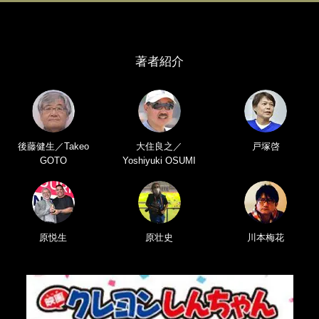
著者紹介
後藤健生／Takeo
大住良之／
戸塚啓
GOTO
Yoshiyuki OSUMI
原悦生
原壮史
川本梅花