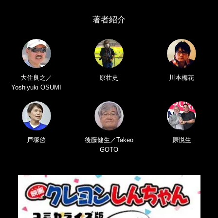
著者紹介
大住良之／
原壮史
川本梅花
Yoshiyuki OSUMI
戸塚啓
後藤健生／Takeo
原悦生
GOTO