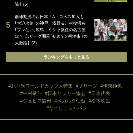
論】(5)
群雄割拠の西日本！A・ロペス加入も
｢大迫次第｣の神戸、浅野＆川村復帰も
｢ブレない｣広島、ミシャ就任の名古屋
は？【Jリーグ開幕｢初めての秋春制｣の
大激論】(2)
ランキングをもっと見る
#北中米ワールドカップ大特集
#Ｊリーグ
#伊東純也
#中村敬斗
#日本サッカー協会
#日本代表
#ジュビロ磐田
#ベガルタ仙台
#松木玖生
#なでしこジャパン