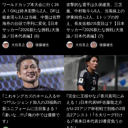
ワールドカップ本大会に行く26
攻撃的な選手は久保建英、三笘
人！GKは鈴木彩艶ら2人、DFは
薫、中村敬斗ら6人、当落線上の
板倉滉ら3人は当確、中盤は佐野
伊東純也ら2人、1トップの控
海舟の台頭で序列に変化【日本
え、長友佑都の5度目は？【日本
サッカー｢2026新たな挑戦｣大激
サッカー｢2026新たな挑戦｣大激
論／日本代表編】(6)
論／日本代表編】(7)
大住良之
後藤健生
大住良之
後藤健生
｢これキングカズのネーム入るや
｢完全に王様やな｣｢香川真司にみ
つ??｣レジェンド加入のJ3福島の
える！｣日本代表MF佐藤龍之介
新ユニフォームに注目集まる！
がU-23アジア杯初戦で別格の2得
｢凄いな…!!!｣｢俺の中では優勝で
点2アシスト！｢５大リーグ行け
す｣
る｣｢将来日本代表10番背負うか
もな｣