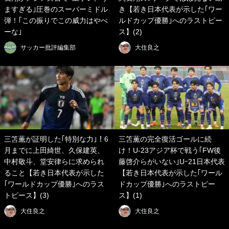
ますぎる｣圧巻のスーパーミドル
き【若き日本代表が示した｢ワー
弾！｢この振りでこの威力はやべ
ルドカップ優勝｣へのラストピー
ーな｣
ス】(2)
サッカー批評編集部
大住良之
三笘薫が証明した｢特別な力｣！6
三笘薫の完全復活ゴールに続
月までに上田綺世、久保建英、
け！U-23アジア杯で戦う｢FW後
中村敬斗、堂安律らに求められ
藤啓介らがいない｣Uｰ21日本代表
ること【若き日本代表が示した
【若き日本代表が示した｢ワール
｢ワールドカップ優勝｣へのラス
ドカップ優勝｣へのラストピー
トピース】(3)
ス】(1)
大住良之
大住良之