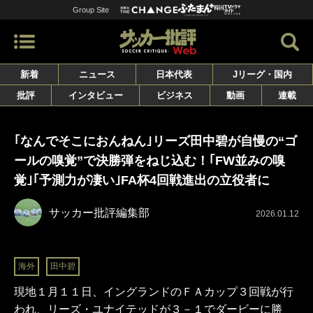
Group Site
新着
ニュース
日本代表
Jリーグ・国内
批評
インタビュー
ビジネス
動画
連載
｢なんでそこにおんねん｣リーズ田中碧が自慢の“ゴ
ールの嗅覚”で決勝弾をねじ込む！｢FW並みの嗅
覚｣｢予測力が凄い｣FA杯4回戦進出の立役者に
サッカー批評編集部
2026.01.12
海外
田中碧
現地１月１１日、イングランドのＦＡカップ３回戦が行
われ、リーズ・ユナイテッドが３－１でダービーに勝