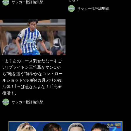
サッカー批評編集部
サッカー批評編集部
｢よくあのコース刺せたなーすご
い｣ブライトン三笘薫がマンCか
ら“地を這う”鮮やかなコントロー
ルショットでの約4カ月ぶりの復
活弾！｢っぱ薫なんよな！｣｢完全
復活！｣
サッカー批評編集部