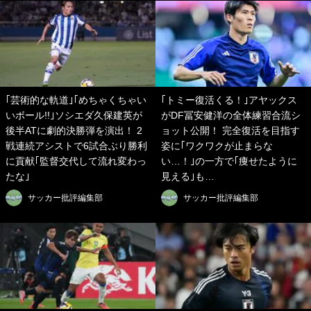
｢芸術的な軌道｣｢めちゃくちゃい
｢トミー復活くる！｣アヤックス
いボール!!｣ソシエダ久保建英が
がDF冨安健洋の全体練習合流シ
後半ATに劇的決勝弾を演出！ 2
ョット公開！ 完全復活を目指す
戦連続アシストで6試合ぶり勝利
姿に｢ワクワクが止まらな
に貢献｢監督交代して流れ変わっ
い…！｣の一方で｢痩せたように
たな｣
見える｣も…
サッカー批評編集部
サッカー批評編集部