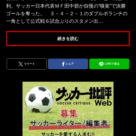
利。サッカー日本代表ＭＦ田中碧が自慢の“嗅覚”で決勝
ゴールを奪った。 ３－４－２－１のダブルボランチの
一角として公式戦６試合ぶりのスタメン出…
続きを読む
ツイート
シェア
LINEで送る