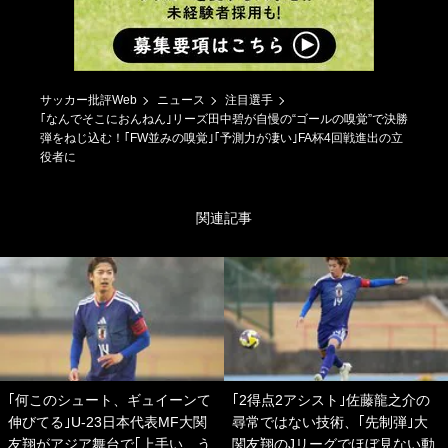
サッカー批評Web
ニュース
注目選手
｢なんでそこにおんねん｣リーズ田中碧が自慢の“ゴールの嗅覚”で決勝
弾をねじ込む！｢FW並みの嗅覚｣｢予測力が凄い｣FA杯4回戦進出の立
役者に
関連記事
｢何このシュート、ギュイーンて
｢2得点2アシスト｣佐藤龍之介の
伸びてる｣U-23日本代表MF大関
尋常ではない技術、｢先制弾｣大
友翔がアジア舞台で｢上手い、う
関友翔のJリーグでほぼ見ない動