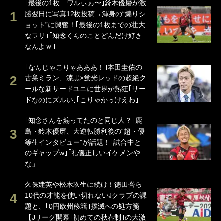
｢最後の1枚…ワルぃゎ〜｣鈴木優磨が激
勝翌日に写真12枚投稿→渾身の“煽りシ
ョット”に興奮！｢最後の1枚までの壮大
なフリ｣｢知念くんのことどんだけ好き
なんよｗ｣
｢なんじゃこりゃあああ！｣本田圭佑の
古巣ミラン、漆黒×蛍光レッドの超絶ク
ールな新サードユニに世界が熱狂｢サー
ドなのにズルい｣｢こりゃかっけえわ｣
｢知念さんを煽ってたのと同じ人？｣鹿
島・鈴木優磨、大逆転勝利後の“超・優
等生インタビュー”が話題！｢試合中と
のギャップw｣｢礼儀正しいイケメンや
な」
久保建英や松木玖生に続け！徳田誉ら
10代の才能を使い切れないJクラブの課
題と、｢0円欧州移籍｣撲滅への処方箋
【Jリーグ開幕｢初めての秋春制｣の大激