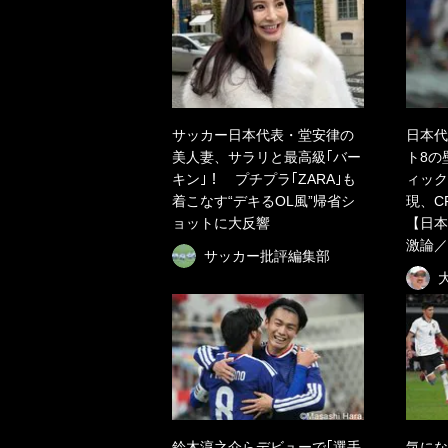
サッカー日本代表・堂安律の
日本代
美人妻、サラリと最高級｢バー
ト8の
キン｣！ プチプラ｢ZARA｣も
ィック
着こなす“デキるOL風”帰省シ
現、C
ョットに大反響
【日本
激論／
サッカー批評編集部
鈴木淳之介らデビューで｢選手
気にな