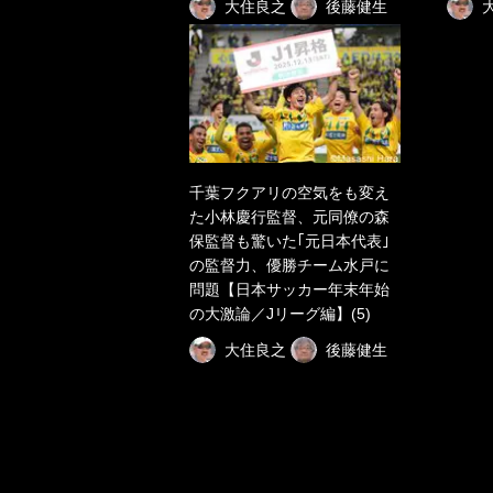
大住良之
後藤健生
千葉フクアリの空気をも変え
た小林慶行監督、元同僚の森
保監督も驚いた｢元日本代表｣
の監督力、優勝チーム水戸に
問題【日本サッカー年末年始
の大激論／Jリーグ編】(5)
大住良之
後藤健生