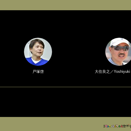
戸塚啓
大住良之／Yoshiyuki