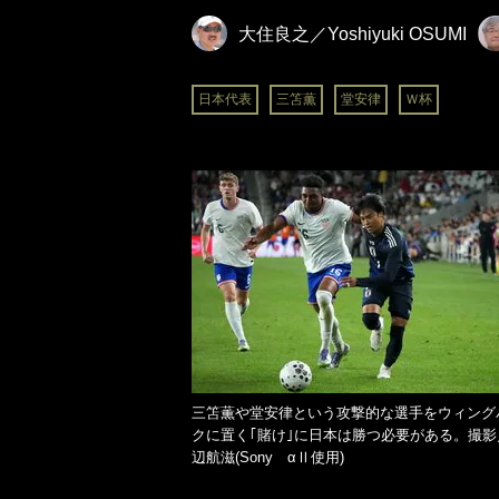
大住良之／Yoshiyuki OSUMI
日本代表
三笘薫
堂安律
Ｗ杯
三笘薫や堂安律という攻撃的な選手をウィング
クに置く｢賭け｣に日本は勝つ必要がある。撮影
辺航滋(Sony αⅡ使用)