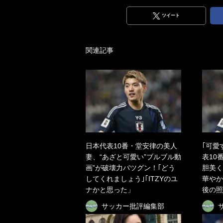
ツイート
関連記事
日本代表10番・堂安律の美人
｢可愛
妻、“あざと可愛い”ブルブル動
表10
画”が破壊力バツグン！｢どう
胆美く
してくれましょう｣｢ITZYのユ
華やか
ナかと思った」
後の照
サッカー批評編集部