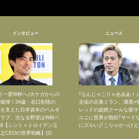
インタビュー
ニュース
う一度W杯へ｣大ケガからの
｢なんじゃこりゃあああ！
復帰！34歳・谷口彰悟の
圭佑の古巣ミラン、漆黒×
跡を支えた日本資本のベルギ
レッドの超絶クールな新サ
クラブ、次なる野望はW杯ベ
ユニに世界が熱狂｢サード
8【シント＝トロイデン立
にズルい｣｢こりゃかっけえ
之CEOの世界戦略】(2)