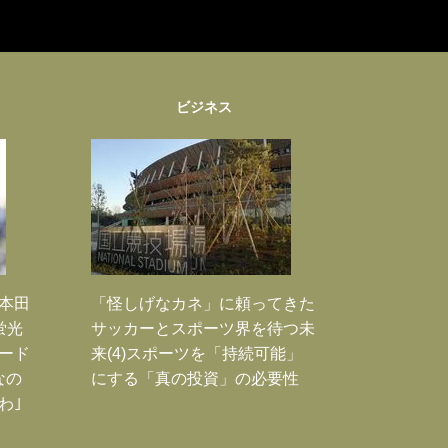
ビジネス
｣本田
「怪しげなカネ」に頼ってきた
蛍光
サッカーとスポーツ界を待つ未
ード
来(4)スポーツを「持続可能」
なの
にする「真の投資」の必要性
わ｣