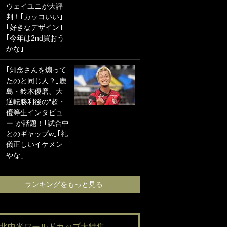
ウェイユニが大評
海の夕日”新アウェ
判！｢カッコいい｣
イユニに大反響｢か
｢好きなデザイン｣
っこよすぎ｣｢革新
｢今年は2nd買おう
的｣｢ソソられる！｣
かな｣
｢お土産最高すぎ
｢知念さんを煽って
笑｣｢どうやって入
たのと同じ人？｣鹿
手？｣ブライトン帰
島・鈴木優磨、大
還の三笘薫、同僚
逆転勝利後の“超・
に“ポケカ”をプレゼ
優等生インタビュ
ント！｢薫の笑顔見
ー”が話題！｢試合中
れてよかった｣｢大
とのギャップw｣｢礼
喜びのリュテル可
儀正しいイケメン
愛すぎ｣
やな」
ランキングをも
ランキングをもっと見る
#北中米ワールドカップ大特集