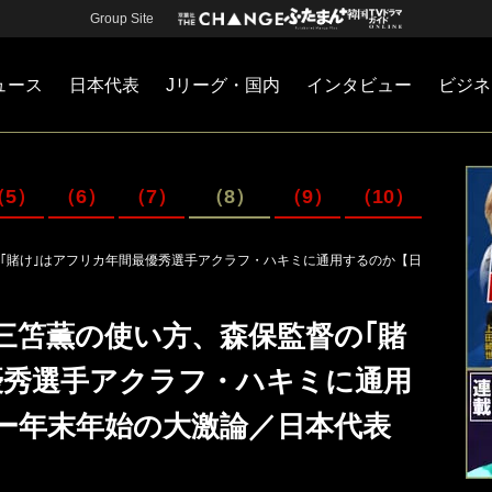
Group Site
ュース
日本代表
Jリーグ・国内
インタビュー
ビジネ
・国内
カー
ネジメント
Jリーグ・国内
戦術
注目選手
海外サッカー
監督
マネー
チームマネジメント
日本代表
（5）
（6）
（7）
（8）
（9）
（10）
｢賭け｣はアフリカ年間最優秀選手アクラフ・ハキミに通用するのか【日
三笘薫の使い方、森保監督の｢賭
優秀選手アクラフ・ハキミに通用
ー年末年始の大激論／日本代表