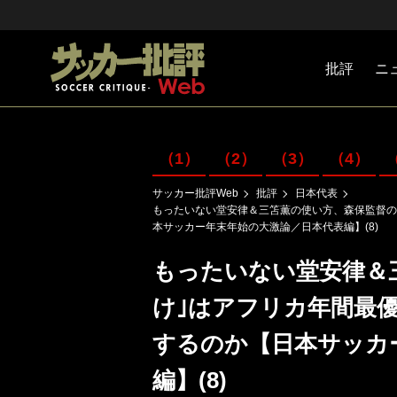
批評
ニ
Jリーグ
戦術
注目選手
海外サッ
監督
マネー
チームマ
日本代表
（1）
（2）
（3）
（4）
サッカー批評Web
批評
日本代表
もったいない堂安律＆三笘薫の使い方、森保監督の
本サッカー年末年始の大激論／日本代表編】(8)
もったいない堂安律＆
け｣はアフリカ年間最
するのか【日本サッカ
編】(8)