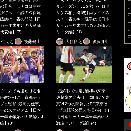
の具合、モナコは中村
今シーズン、J1を救ったロド
獲得へ、不調の久保建
リゲス柏、殊勲は両サイドの2
藤航の一番の問題【日
人！一番のキー選手は【日本
カー年末年始の大激論
サッカー年末年始の大激論／J
代表編】(7)
リーグ編】(1)
大住良之
後藤健生
大住良之
後藤健生
チームでも勝たせる名
｢最終戦で快勝｣浦和の来季、
森保後任｣に、京都チョ
佐藤龍之介去りし岡山は？東
ジェ監督｢最高の仕事｣
京V｢2つの朗報｣とFC東京は
一のスタジアム【日本
｢プロ野球の巨人を目指せ！｣
ー年末年始の大激論／J
【日本サッカー年末年始の大
編】(3)
激論／Jリーグ編】(4)