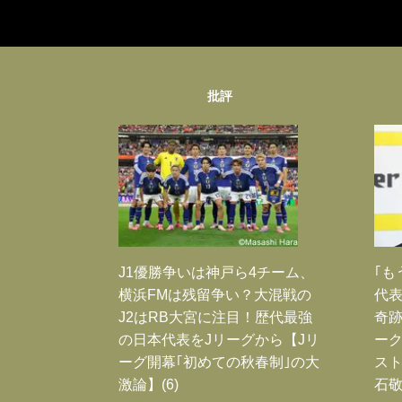
批評
J1優勝争いは神戸ら4チーム、
｢も
横浜FMは残留争い？大混戦の
代表
J2はRB大宮に注目！歴代最強
奇
の日本代表をJリーグから【Jリ
ー
ーグ開幕｢初めての秋春制｣の大
スト
激論】(6)
石敬