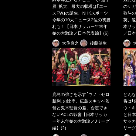
層｣拡大、最大の収穫は｢エー
のケガ
スFW｣の誕生、NHKスポーツ
敬斗の
今年の10大ニュース2位の初勝
英、遠
利も！【日本サッカー年末年
本サッ
始の大激論／日本代表編】(6)
／日本
大住良之
後藤健生
鹿島の強さを示す｢ウノ・ゼロ
どんな
勝利｣の比率、広島スキッベ監
将は｢
督と鬼木監督の差、否定でき
ウ・キ
ないACLの影響【日本サッカ
と日本
ー年末年始の大激論／Jリーグ
サッカ
編】(2)
リーグ