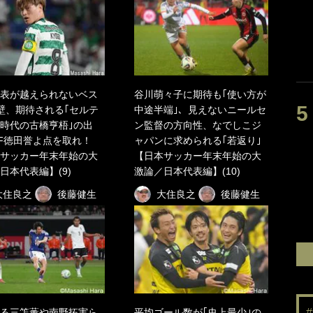
表が越えられないベス
谷川萌々子に期待も｢使い方が
壁、期待される｢セルテ
中途半端｣、見えないニールセ
時代の古橋亨梧｣の出
ン監督の方向性、なでしこジ
F徳田誉よ点を取れ！
ャパンに求められる｢若返り｣
サッカー年末年始の大
【日本サッカー年末年始の大
日本代表編】(9)
激論／日本代表編】(10)
大住良之
後藤健生
大住良之
後藤健生
る三笘薫や南野拓実ら
平均ゴール数が｢史上最少｣の