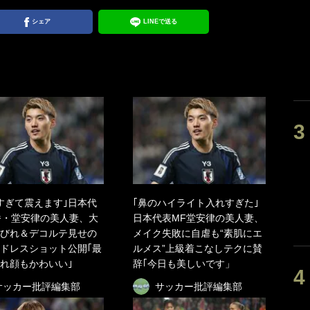
シェア
LINEで送る
すぎて震えます｣日本代
｢鼻のハイライト入れすぎた｣
番・堂安律の美人妻、大
日本代表MF堂安律の美人妻、
びれ＆デコルテ見せの
メイク失敗に自虐も“素肌にエ
ドレスショット公開｢最
ルメス”上級着こなしテクに賛
れ顔もかわいい｣
辞｢今日も美しいです」
サッカー批評編集部
サッカー批評編集部