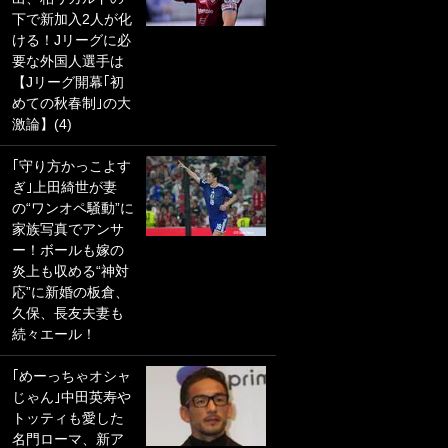
下で新加入2人が化
PKにイタリア代表
ける！Jリーグに必
GKも成す術なし！
要な外国人選手は
｢ノーチャンスすぎ
【Jリーグ開幕｢初
るわ｣｢綺世のPKの
めての秋春制｣の大
上手さは世界屈指
激論】(4)
かも｣
｢守り方かっこよす
｢また敬斗が魚に
ぎ｣上田綺世が妻
笑｣菅原由勢がW杯
の“ワンオペ騒動”に
戦士の夏休み秘蔵
家族写真でアンサ
ショット公開！ 川
ー！ボールも嫁の
口春奈と結婚のモ
炎上も収める“神対
テ男も登場で｢写真
応”に新婚の板倉、
全部楽しそう｣｢タ
久保、長友夫妻も
ケの水中かわいす
続々エール！
ぎる」
｢めーっちゃオシャ
｢セカンドで決まり
じゃん｣中田英寿や
だな｣19歳の日本代
トッティも愛した
表MFが加入したス
名門ローマ、新ア
ペイン名門、“地中