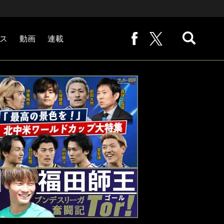
ス
動画
連載
熊崎敬の「路地から始まる処世術」
下田恒幸の「10倍面白くなるサッカー中継の見方」
サッカー批評PHOTOギャラリー「ピッチの焦点」
後藤健生の「蹴球放浪記」
原悦生PHOTOギャラリー「サッカー遠近」
「だれかに言いたくなる記録」
福田師王「ブンデスリーガ奮闘記 Tor!」
大住良之の「この世界のコーナーエリアから」