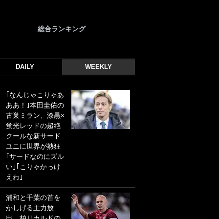
総合ランキング
DAILY
WEEKLY
｢なんじゃこりゃあ
｢光の速さじゃん｣
ああ！｣本田圭佑の
｢えっぐいミドル｣
古巣ミラン、漆黒×
ドイツ名門移籍の
蛍光レッドの超絶
日本代表23歳ボラ
クールな新サード
ンチ、移籍後初ゴ
ユニに世界が熱狂
ールに驚愕！｢見た
｢サードなのにズル
事ないシュートや｣
い｣｢こりゃかっけ
｢聡がどんどん遠く
えわ｣
なっていく」
浦和と千葉の首を
｢誰が止めれんねん
かしげる主力放
w｣フェイエ上田綺
出、柏リカルドの
世の“神コース”弾丸