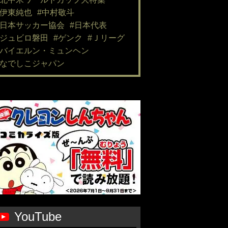
#伊東純也
#中村敬斗
#日本サッカー協会
#日本代表
#ジュビロ磐田
#ゲンク
#Ｊリーグ
#バイエルン・ミュンヘン
#なでしこジャパン
YouTube