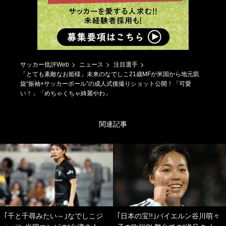
サッカー批評Web
ニュース
注目選手
「とても素敵なお姫様」未来のなでしこ21歳MFが米国から地元凱
旋“振袖×サッカーボール”の成人式後撮りショット公開！「可愛
い！」「めちゃくちゃ綺麗やわ」
関連記事
｢千と千尋みたい～｣なでしこジ
｢日本の宝!!｣バイエルン谷川萌々