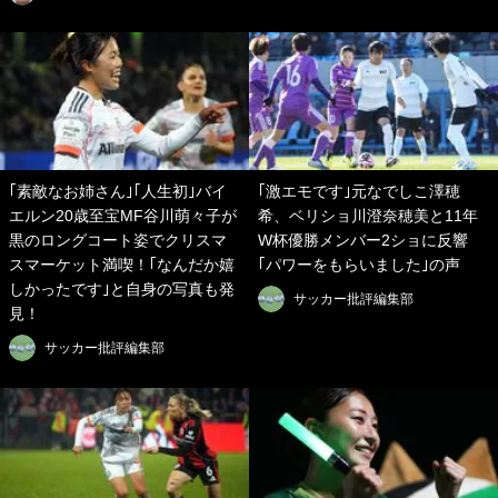
｢素敵なお姉さん｣｢人生初｣バイ
｢激エモです｣元なでしこ澤穂
エルン20歳至宝MF谷川萌々子が
希、ベリショ川澄奈穂美と11年
黒のロングコート姿でクリスマ
W杯優勝メンバー2ショに反響
スマーケット満喫！｢なんだか嬉
｢パワーをもらいました｣の声
しかったです｣と自身の写真も発
サッカー批評編集部
見！
サッカー批評編集部