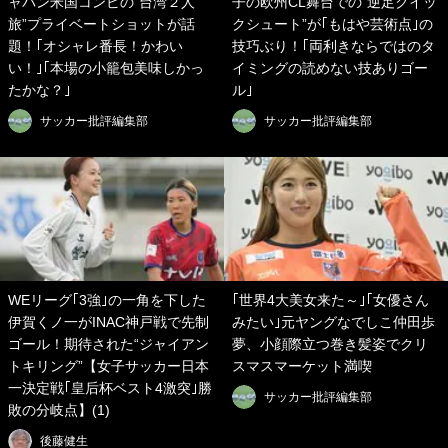
ャパン米国コンビの“台湾２人
子の欧州CL舞台での“逆足クイッ
旅”プライベートショットが話
クシュート”が｢もはや芸術点｣の
題！｢オシャレ番長！かわい
技巧ぶり！｢両利きならではのタ
い！｣｢本場の小籠包美味しかっ
イミングの読めない技ありゴー
たかな？｣
ル｣
サッカー批評編集部
サッカー批評編集部
WEリーグ｢3強｣の一角を下した
｢世界4大美女来た～｣｢女優さん
伊賀くノ一がINAC神戸戦で先制
みたい｣元ヤングなでしこ仲田歩
ゴール！期待された“ジャイアン
夢、小顔際立つ巻き髪姿でクリ
トキリング”【女子サッカー日本
スマスマーケット満喫
一決定戦｢皇后杯ベスト4激突｣勝
サッカー批評編集部
敗の分岐点】(1)
後藤健生