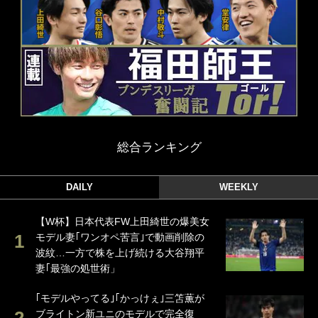
総合ランキング
DAILY
WEEKLY
【W杯】日本代表FW上田綺世の爆美女
モデル妻｢ワンオペ苦言｣で動画削除の
波紋…一方で株を上げ続ける大谷翔平
妻｢最強の処世術」
｢モデルやってる｣｢かっけぇ｣三笘薫が
ブライトン新ユニのモデルで完全復