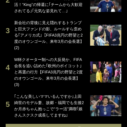
活！“King”の帰還に｢チームから大歓迎
されてる｣｢元気な姿見れて…｣
新会社の背後に見え隠れするトランプ
と巨大ファンドの影、ルールすら歪め
る｢アメリカ式｣【FIFA3兆円の野望と2
度のオウンゴール、来年3月の会長選】
(2)
W杯クオーター制への大反発か、FIFA
会長を追い詰めた｢欧州のボイコット｣
と再選の行方【FIFA3兆円の野望と2度
のオウンゴール、来年3月の会長選】
(3)
｢こんな美しいママいるんですか｣上田
綺世のモデル妻、故郷・福岡でも生後2
か月赤ちゃん抱っこで“ラー活”満喫｢娘
さんスクスク成長してますね｣