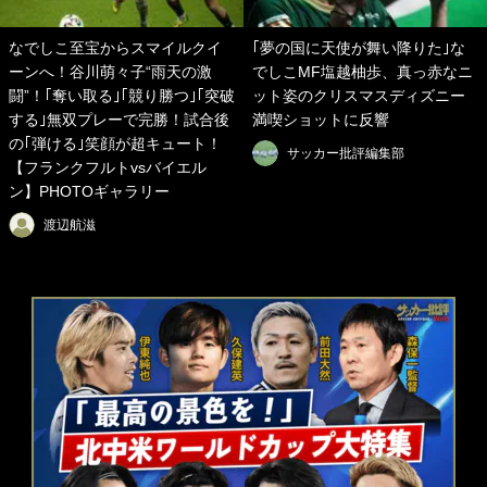
なでしこ至宝からスマイルクイ
｢夢の国に天使が舞い降りた｣な
ーンへ！谷川萌々子“雨天の激
でしこMF塩越柚歩、真っ赤なニ
闘”！｢奪い取る｣｢競り勝つ｣｢突破
ット姿のクリスマスディズニー
する｣無双プレーで完勝！試合後
満喫ショットに反響
の｢弾ける｣笑顔が超キュート！
サッカー批評編集部
【フランクフルトvsバイエル
ン】PHOTOギャラリー
渡辺航滋