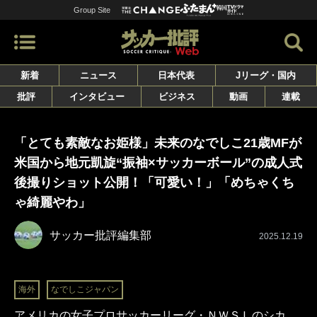
Group Site
新着
ニュース
日本代表
Jリーグ・国内
批評
インタビュー
ビジネス
動画
連載
「とても素敵なお姫様」未来のなでしこ21歳MFが
米国から地元凱旋“振袖×サッカーボール”の成人式
後撮りショット公開！「可愛い！」「めちゃくち
ゃ綺麗やわ」
サッカー批評編集部
2025.12.19
海外
なでしこジャパン
アメリカの女子プロサッカーリーグ・ＮＷＳＬのシカ