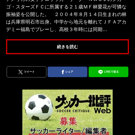
ゴ・スターズＦＣに所属する２１歳ＭＦ林愛花が可憐な
振袖姿を公開した。 ２００４年８月１４日生まれの林
は兵庫県明石市出身。中学から地元を離れてＪＦＡアカ
デミー福島でプレーし、高校３年時には同期…
続きを読む
ツイート
シェア
LINEで送る