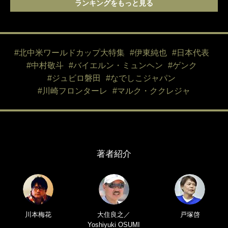
ランキングをもっと見る
#北中米ワールドカップ大特集
#伊東純也
#日本代表
#中村敬斗
#バイエルン・ミュンヘン
#ゲンク
#ジュビロ磐田
#なでしこジャパン
#川崎フロンターレ
#マルク・ククレジャ
著者紹介
川本梅花
大住良之／
戸塚啓
Yoshiyuki OSUMI