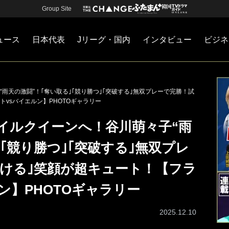
Group Site
ュース
日本代表
Jリーグ・国内
インタビュー
ビジネ
・国内
カー
ネジメント
Jリーグ・国内
戦術
注目選手
海外サッカー
監督
マネー
チームマネジメント
日本代表
雨天の激闘”！｢奪い取る｣｢競り勝つ｣｢突破する｣無双プレーで完勝！試
vsバイエルン】PHOTOギャラリー
イルクイーンへ！谷川萌々子“雨
｣｢競り勝つ｣｢突破する｣無双プレ
弾ける｣笑顔が超キュート！【フラ
ン】PHOTOギャラリー
2025.12.10