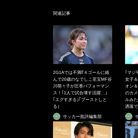
関連記事
2G1Aでは不満⁉４ゴールに絡
｢マジ
んで20歳のなでしこ至宝MF谷
女子＆
川萌々子が圧巻パフォーマン
オン＆
ス！｢1人で試合壊す活躍…｣
のカメ
｢エグすぎる｣｢ブーストしと
ルみた
る｣
洒落で
サッカー批評編集部