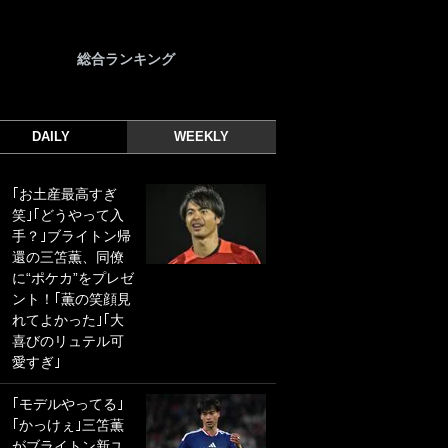
総合ランキング
DAILY
WEEKLY
｢お土産最高すぎ
｢光の速さじゃん｣
笑｣｢どうやって入
｢えっぐいミドル｣
手？｣ブライトン帰
ドイツ名門移籍の
還の三笘薫、同僚
日本代表23歳ボラ
に“ポケカ”をプレゼ
ンチ、移籍後初ゴ
ント！｢薫の笑顔見
ールに驚愕！｢見た
れてよかった｣｢大
事ないシュートや｣
喜びのリュテル可
｢聡がどんどん遠く
愛すぎ｣
なっていく」
｢モデルやってる｣
｢誰が止めれんねん
｢かっけぇ｣三笘薫
w｣フェイエ上田綺
がブライトン新ユ
世の“神コース”弾丸