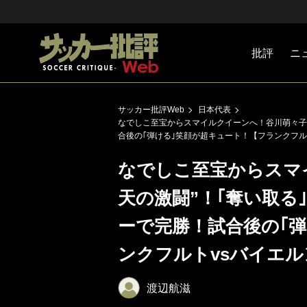
批評
ニ
Jリーグ
戦術
注目選手
海外サッ
監督
マネー
チームマ
日本代表
サッカー批評Web
日本代表
なでしこ至宝からスマイルクイーンへ！谷川萌々子“
合後の｢弾ける｣笑顔が超キュート！【フランクフルト
なでしこ至宝からスマ
天の激闘”！｢奪い取る
ーで完勝！試合後の｢
ンクフルトvsバイエル
渡辺航滋