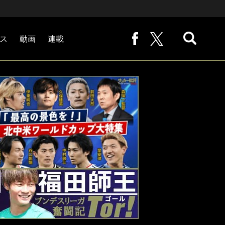
ス
動画
連載
熊崎敬の「路地から始まる処世術」
下田恒幸の「10倍面白くなるサッカー中継の見方」
サッカー批評PHOTOギャラリー「ピッチの焦点」
後藤健生の「蹴球放浪記」
原悦生PHOTOギャラリー「サッカー遠近」
「だれかに言いたくなる記録」
福田師王「ブンデスリーガ奮闘記 Tor!」
大住良之の「この世界のコーナーエリアから」