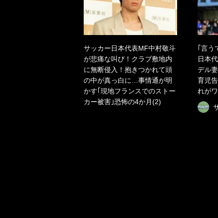
サッカー日本代表MF中村敬斗
｢言う
が悲痛な叫び！クラブ敷地内
日本代
に無断侵入！抱きつかれて頭
デル妻
の中が真っ白に…事情通が明
育児告
かす｢現地フランスでのストー
れがワ
カー被害｣恐怖の4か月(2)