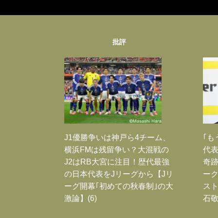
批評
J1優勝争いは神戸ら4チーム、
｢も
横浜FMは残留争い？大混戦の
代表
J2はRB大宮に注目！歴代最強
奇
の日本代表をJリーグから【Jリ
ー
ーグ開幕｢初めての秋春制｣の大
スト
激論】(6)
石敬