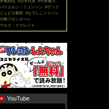
#伊東純也
#日本代表
#中村敬斗
#バイエルン・ミュンヘン
#ゲンク
#ジュビロ磐田
#なでしこジャパン
#川崎フロンターレ
#マルク・ククレジャ
YouTube