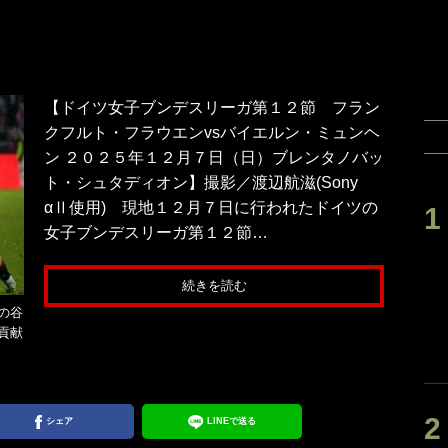
【ドイツ女子ブンデスリーガ第１２節 フラン
クフルト・フラウエンvsバイエルン・ミュンヘ
ン ２０２５年１２月７日（日）ブレンタノバッ
ト・シュタディオン】撮影／渡辺航滋(Sony
αⅡ使用) 現地１２月７日に行われたドイツの
女子ブンデスリーガ第１２節…
続きを読む
の谷
貢献
シェア
LINEで送る