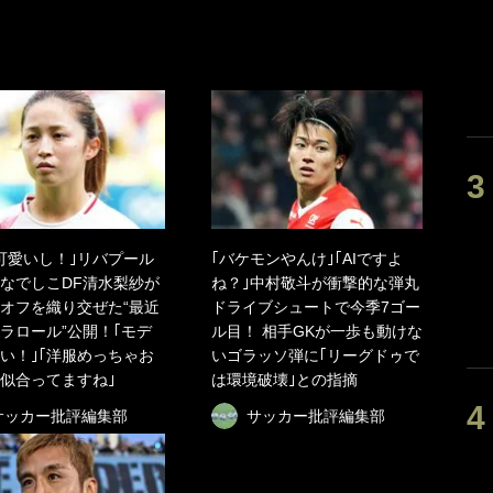
可愛いし！｣リバプール
｢バケモンやんけ｣｢AIですよ
なでしこDF清水梨紗が
ね？｣中村敬斗が衝撃的な弾丸
オフを織り交ぜた“最近
ドライブシュートで今季7ゴー
ラロール”公開！｢モデ
ル目！ 相手GKが一歩も動けな
い！｣｢洋服めっちゃお
いゴラッソ弾に｢リーグドゥで
似合ってますね｣
は環境破壊｣との指摘
サッカー批評編集部
サッカー批評編集部