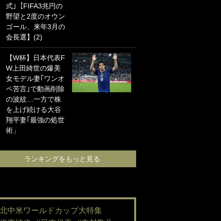
式｣【FIFA3兆円の
海の夕日”新アウェ
野望と2度のオウン
イユニに大反響｢か
ゴール、来年3月の
っこよすぎ｣｢革新
会長選】(2)
的｣｢ソソられる！｣
【W杯】日本代表F
｢嫁さん美人すぎる
W上田綺世の爆美
て｣W杯で日本を沈
女モデル妻｢ワンオ
めた“天敵FW”が結
ペ苦言｣で動画削除
婚！ 才色兼備の妻
の波紋…一方で株
との挙式ショット
を上げ続ける大谷
に｢セレソン妻の中
翔平妻｢最強の処世
で一番美人｣｢ミラ
術」
ンダ･カーに似て
る｣
ランキングをもっと見る
ランキングをも
#北中米ワールドカップ大特集