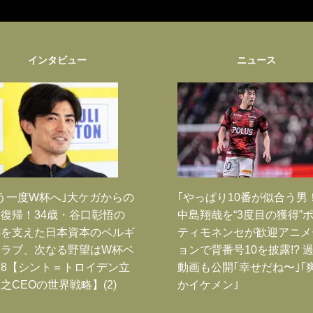
インタビュー
ニュース
う一度W杯へ｣大ケガからの
｢やっぱり10番が似合う男
復帰！34歳・谷口彰悟の
中島翔哉を“3度目の獲得”
跡を支えた日本資本のベルギ
ティモネンセが歓迎アニメ
クラブ、次なる野望はW杯ベ
ョンで背番号10を披露!? 
8【シント＝トロイデン立
動画も公開｢幸せだね〜｣｢
之CEOの世界戦略】(2)
かイケメン｣