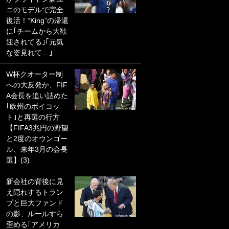
ニのモデルで完全
PKにイタリア代表
復活！“King”の帰還
GKも成す術なし！
に｢チームから大歓
｢ノーチャンスすぎ
迎されてる｣｢元気
るわ｣｢綺世のPKの
な姿見れて…｣
上手さは世界屈指
かも｣
W杯クオーター制
への大反発か、FIF
｢また敬斗が魚に
A会長を追い詰めた
笑｣菅原由勢がW杯
｢欧州のボイコッ
戦士の夏休み秘蔵
ト｣と再選の行方
ショット公開！ 川
【FIFA3兆円の野望
口春奈と結婚のモ
と2度のオウンゴー
テ男も登場で｢写真
ル、来年3月の会長
全部楽しそう｣｢タ
選】(3)
ケの水中かわいす
ぎる」
新会社の背後に見
え隠れするトラン
｢セカンドで決まり
プと巨大ファンド
だな｣19歳の日本代
の影、ルールすら
表MFが加入したス
歪める｢アメリカ
ペイン名門、“地中