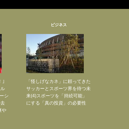
ビジネス
！｣
「怪しげなカネ」に頼ってきた
ポル
サッカーとスポーツ界を待つ未
ーシ
来(4)スポーツを「持続可能」
過去
にする「真の投資」の必要性
爽や