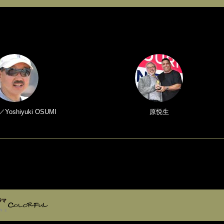
oshiyuki OSUMI
原悦生