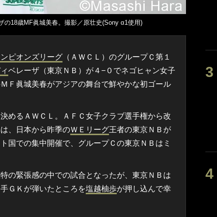
18歳MF眞城美春。撮影／原壮史(Sony α1使用)
ャンピオンズリーグ
（ＡＷＣＬ）のグループＣ第１
ディ
ベレーザ（東京ＮＢ）が４−０でネゴヒャン女子
のＭＦ眞城美春がアジアの舞台で鮮やかな初ゴール
決めるＡＷＣＬ。ＡＦＣ女子クラブ選手権から改
季は、日本から昨季の
ＷＥリーグ
王者の東京ＮＢが
スト国での集中開催で、グループＣの東京ＮＢはミ
特の緊張感の中での試合となったが、東京ＮＢは
相手ＧＫが弾いたところを
塩越柚歩
が押し込んで幸