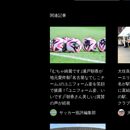
関連記事
｢むちゃ綺麗です｣瀬戸朝香が
大住良
地元愛炸裂｢名古屋なでしこチ
ーエリ
ーム｣のユニフォーム姿を笑顔
名が駅
で披露！｢ユニフォーム姿、い
に直結
いです｣｢朝香さん美しい｣賞賛
の駅、
の声が続発
クラブ
サッカー批評編集部