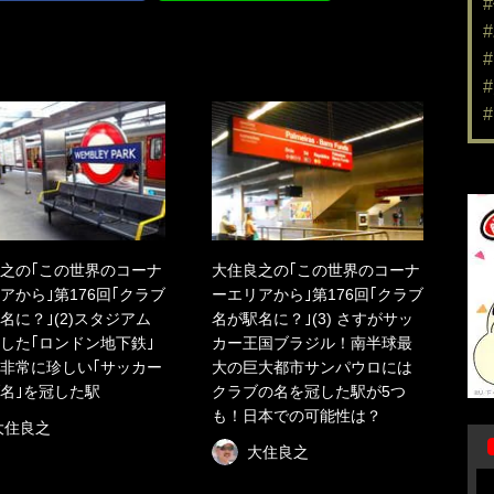
之の｢この世界のコーナ
大住良之の｢この世界のコーナ
アから｣第176回｢クラブ
ーエリアから｣第176回｢クラブ
名に？｣(2)スタジアム
名が駅名に？｣(3) さすがサッ
した｢ロンドン地下鉄｣
カー王国ブラジル！南半球最
非常に珍しい｢サッカー
大の巨大都市サンパウロには
名｣を冠した駅
クラブの名を冠した駅が5つ
も！日本での可能性は？
大住良之
大住良之