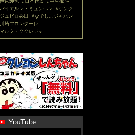
#伊東純也
#日本代表
#中村敬斗
#バイエルン・ミュンヘン
#ゲンク
#ジュビロ磐田
#なでしこジャパン
#川崎フロンターレ
#マルク・ククレジャ
YouTube