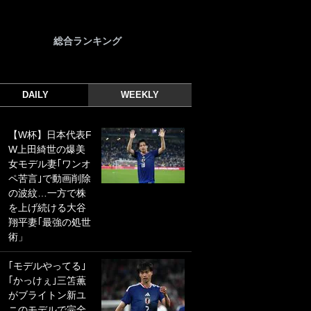
総合ランキング
DAILY
WEEKLY
【W杯】日本代表F
｢光の速さじゃん｣
W上田綺世の爆美
｢えっぐいミドル｣
女モデル妻｢ワンオ
ドイツ名門移籍の
ペ苦言｣で動画削除
日本代表23歳ボラ
の波紋…一方で株
ンチ、移籍後初ゴ
を上げ続ける大谷
ールに驚愕！｢見た
翔平妻｢最強の処世
事ないシュートや｣
術」
｢聡がどんどん遠く
なっていく」
｢モデルやってる｣
｢かっけぇ｣三笘薫
｢誰が止めれんねん
がブライトン新ユ
w｣フェイエ上田綺
ニのモデルで完全
世の“神コース”弾丸