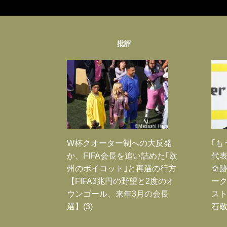
批評
W杯クオーター制への大反発
｢も
か、FIFA会長を追い詰めた｢欧
代表
州のボイコット｣と再選の行方
奇
【FIFA3兆円の野望と2度のオ
ー
ウンゴール、来年3月の会長
スト
選】(3)
石敬