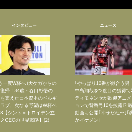
インタビュー
ニュース
う一度W杯へ｣大ケガからの
｢やっぱり10番が似合う男
復帰！34歳・谷口彰悟の
中島翔哉を“3度目の獲得”
跡を支えた日本資本のベルギ
ティモネンセが歓迎アニメ
クラブ、次なる野望はW杯ベ
ョンで背番号10を披露!? 
8【シント＝トロイデン立
動画も公開｢幸せだね〜｣｢
之CEOの世界戦略】(2)
かイケメン｣