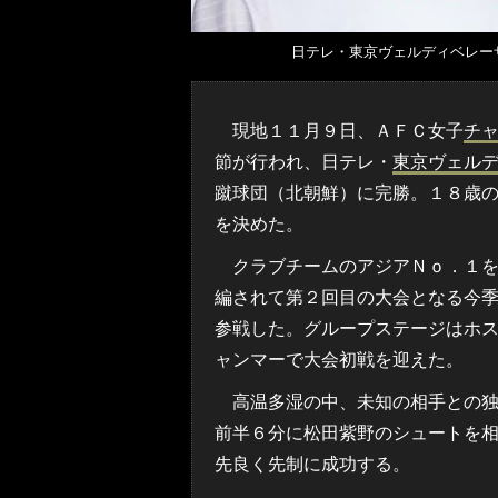
日テレ・東京ヴェルディベレーザの
現地１１月９日、ＡＦＣ女子
チ
節が行われ、日テレ・
東京ヴェル
蹴球団（北朝鮮）に完勝。１８歳
を決めた。
クラブチームのアジアＮｏ．１を
編されて第２回目の大会となる今
参戦した。グループステージはホ
ャンマーで大会初戦を迎えた。
高温多湿の中、未知の相手との独
前半６分に松田紫野のシュートを
先良く先制に成功する。