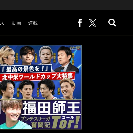
ス
動画
連載
熊崎敬の「路地から始まる処世術」
下田恒幸の「10倍面白くなるサッカー中継の見方」
サッカー批評PHOTOギャラリー「ピッチの焦点」
後藤健生の「蹴球放浪記」
原悦生PHOTOギャラリー「サッカー遠近」
「だれかに言いたくなる記録」
福田師王「ブンデスリーガ奮闘記 Tor!」
大住良之の「この世界のコーナーエリアから」