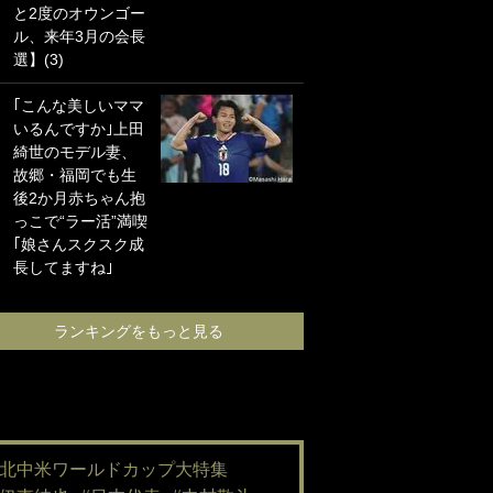
と2度のオウンゴー
海の夕日”新アウェ
ル、来年3月の会長
イユニに大反響｢か
選】(3)
っこよすぎ｣｢革新
的｣｢ソソられる！｣
｢こんな美しいママ
いるんですか｣上田
｢嫁さん美人すぎる
綺世のモデル妻、
て｣W杯で日本を沈
故郷・福岡でも生
めた“天敵FW”が結
後2か月赤ちゃん抱
婚！ 才色兼備の妻
っこで“ラー活”満喫
との挙式ショット
｢娘さんスクスク成
に｢セレソン妻の中
長してますね｣
で一番美人｣｢ミラ
ンダ･カーに似て
る｣
ランキングをもっと見る
ランキングをも
#北中米ワールドカップ大特集