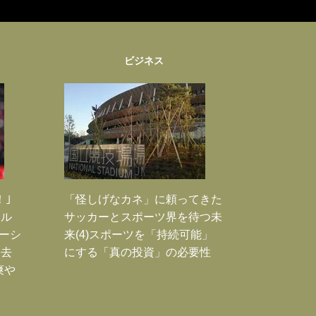
ビジネス
！｣
「怪しげなカネ」に頼ってきた
ポル
サッカーとスポーツ界を待つ未
ーシ
来(4)スポーツを「持続可能」
過去
にする「真の投資」の必要性
爽や