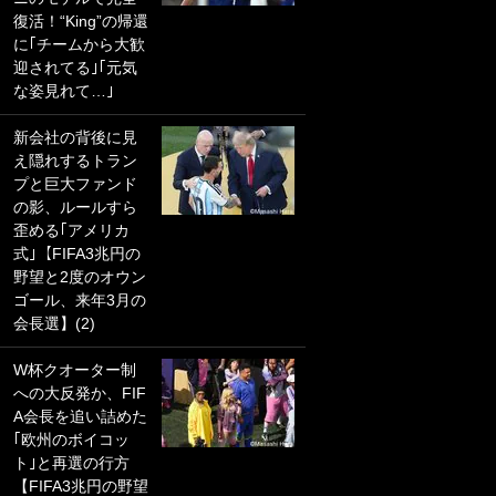
復活！“King”の帰還
PKにイタリア代表
に｢チームから大歓
GKも成す術なし！
迎されてる｣｢元気
｢ノーチャンスすぎ
な姿見れて…｣
るわ｣｢綺世のPKの
上手さは世界屈指
新会社の背後に見
かも｣
え隠れするトラン
プと巨大ファンド
｢また敬斗が魚に
の影、ルールすら
笑｣菅原由勢がW杯
歪める｢アメリカ
戦士の夏休み秘蔵
式｣【FIFA3兆円の
ショット公開！ 川
野望と2度のオウン
口春奈と結婚のモ
ゴール、来年3月の
テ男も登場で｢写真
会長選】(2)
全部楽しそう｣｢タ
ケの水中かわいす
W杯クオーター制
ぎる」
への大反発か、FIF
A会長を追い詰めた
｢セカンドで決まり
｢欧州のボイコッ
だな｣19歳の日本代
ト｣と再選の行方
表MFが加入したス
【FIFA3兆円の野望
ペイン名門、“地中