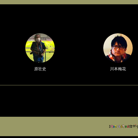
原壮史
川本梅花