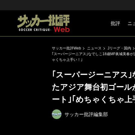
批評
ニ
Jリーグ
戦術
注目選手
海外サッ
監督
マネー
チームマ
日本代表
サッカー批評Web
ニュース
Jリーグ・国内
｢スーパージーニアス｣なでしこ18歳MF眞城美春
ゃくちゃ上手い！｣
｢スーパージーニアス｣
たアジア舞台初ゴール
ート｣｢めちゃくちゃ上
サッカー批評編集部