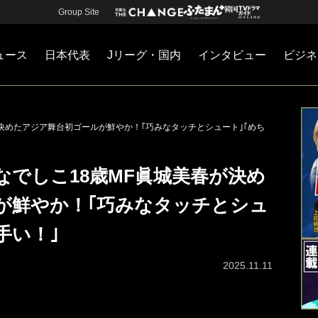
Group Site
ュース
日本代表
Jリーグ・国内
インタビュー
ビジネ
・国内
カー
ネジメント
Jリーグ・国内
戦術
注目選手
海外サッカー
監督
マネー
チームマネジメント
日本代表
が決めたアジア舞台初ゴールが鮮やか！｢巧みなタッチとシュート｣｢めち
なでしこ18歳MF眞城美春が決め
が鮮やか！｢巧みなタッチとシュ
手い！｣
2025.11.11