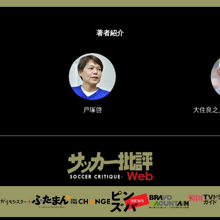
著者紹介
戸塚啓
大住良之／Y