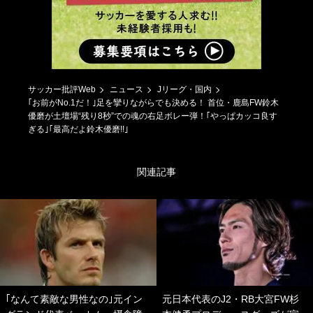
サッカー批評Web
ニュース
Jリーグ・国内
｢お前がNo.1だ！｣足を攣りながらでも決める！ 首位・鹿島FW鈴木
優磨が土壇場“残り8秒”での魂の右足ボレー弾！｢やっぱカッコ良す
ぎる｣｢最高だよ鈴木優磨!!｣
関連記事
｢なんて素敵な男性なの｣元イン
元日本代表のJ2・RB大宮FW杉