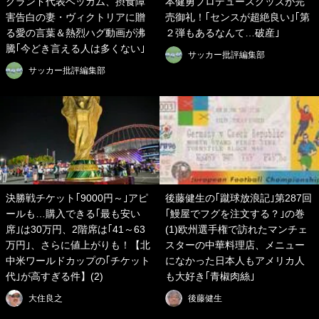
グランド代表ベッカム、摂食障
本健勇プロデュースグッズが完
害告白の妻・ヴィクトリアに贈
売御礼！｢センスが超絶良い｣｢第
る愛の言葉＆熱烈ハグ動画が沸
２弾もあるなんて…破産｣
騰｢今どき言える人は多くない｣
サッカー批評編集部
サッカー批評編集部
決勝戦チケット｢9000円～｣アピ
後藤健生の｢蹴球放浪記｣第287回
ールも…購入できる｢最も安い
｢鰻屋でフグを注文する？｣の巻
席｣は30万円、2階席は｢41～63
(1)欧州選手権で訪れたマンチェ
万円｣、さらに値上がりも！【北
スターの中華料理店、メニュー
中米ワールドカップの｢チケット
になかった日本人もアメリカ人
代｣が高すぎる件】(2)
も大好き｢青椒肉絲｣
大住良之
後藤健生