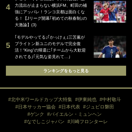
力流出が止まらない横浜FM、町田の補
強にアッパレ！ランコ京都は面白くな
る！【Jリーグ開幕｢初めての秋春制｣の
大激論】(3)
｢モデルやってる｣｢かっけぇ｣三笘薫が
ブライトン新ユニのモデルで完全復
活！“King”の帰還に｢チームから大歓迎
されてる｣｢元気な姿見れて…｣
ランキングをもっと見る
#北中米ワールドカップ大特集
#伊東純也
#中村敬斗
#日本サッカー協会
#日本代表
#ジュビロ磐田
#ゲンク
#バイエルン・ミュンヘン
#なでしこジャパン
#川崎フロンターレ