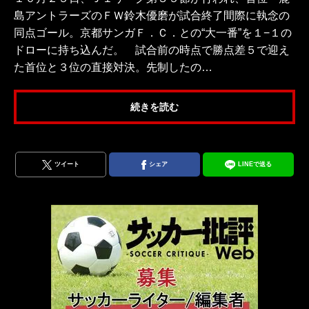
島アントラーズのＦＷ鈴木優磨が試合終了間際に執念の
同点ゴール。京都サンガＦ．Ｃ．との“大一番”を１−１の
ドローに持ち込んだ。 試合前の時点で勝点差５で迎え
た首位と３位の直接対決。先制したの…
続きを読む
ツイート
シェア
LINEで送る