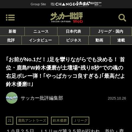
Group Site
新着
ニュース
日本代表
Jリーグ・国内
批評
インタビュー
ビジネス
動画
連載
｢お前がNo.1だ！｣足を攣りながらでも決める！ 首
位・鹿島FW鈴木優磨が土壇場“残り8秒”での魂の
右足ボレー弾！｢やっぱカッコ良すぎる｣｢最高だよ
鈴木優磨!!｣
サッカー批評編集部
2025.10.26
J1
鹿島アントラーズ
鈴木優磨
Ｊリーグ
１０月２５日、Ｊ１リーグ第３５節が行われ、首位・鹿