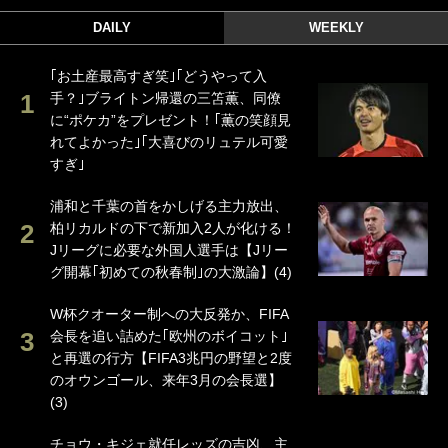
DAILY
WEEKLY
｢お土産最高すぎ笑｣｢どうやって入
手？｣ブライトン帰還の三笘薫、同僚
に“ポケカ”をプレゼント！｢薫の笑顔見
れてよかった｣｢大喜びのリュテル可愛
すぎ｣
浦和と千葉の首をかしげる主力放出、
柏リカルドの下で新加入2人が化ける！
Jリーグに必要な外国人選手は【Jリー
グ開幕｢初めての秋春制｣の大激論】(4)
W杯クオーター制への大反発か、FIFA
会長を追い詰めた｢欧州のボイコット｣
と再選の行方【FIFA3兆円の野望と2度
のオウンゴール、来年3月の会長選】
(3)
チョウ・キジェ就任レッズの吉凶、主