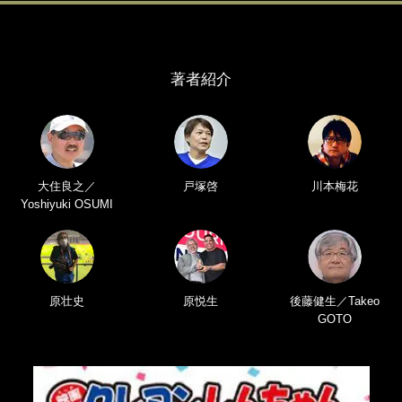
著者紹介
大住良之／
戸塚啓
川本梅花
Yoshiyuki OSUMI
原壮史
原悦生
後藤健生／Takeo
GOTO