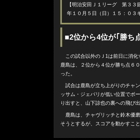
【明治安田Ｊ１リーグ 第３３
年１０月５日（日）１５：０３キッ
■2位から4位が｢勝ち点
この試合以外のＪ1は前日に消化
鹿島は、２位から４位が勝ち点６
った。
試合は鹿島が立ち上がりのチャン
ッサム・ジェバリが低い位置でボ
り出すと、山下諒也の裏への飛び
鹿島は、チャヴリッチと鈴木優磨
そうとするが、スコアを動かすこ