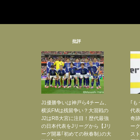
批評
J1優勝争いは神戸ら4チーム、
｢も
横浜FMは残留争い？大混戦の
代表
J2はRB大宮に注目！歴代最強
奇
の日本代表をJリーグから【Jリ
ー
ーグ開幕｢初めての秋春制｣の大
スト