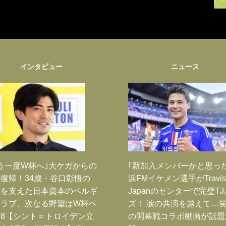
インタビュー
ニュース
う一度W杯へ｣大ケガからの
｢新加入メンバーかと思っ
復帰！34歳・谷口彰悟の
浜FMイケメン選手がTravis
跡を支えた日本資本のベルギ
Japanのセンターで完璧T
クラブ、次なる野望はW杯ベ
ズ！ 涙の共演を越えて…
8【シント＝トロイデン立
の開幕戦コラボ動画が話題