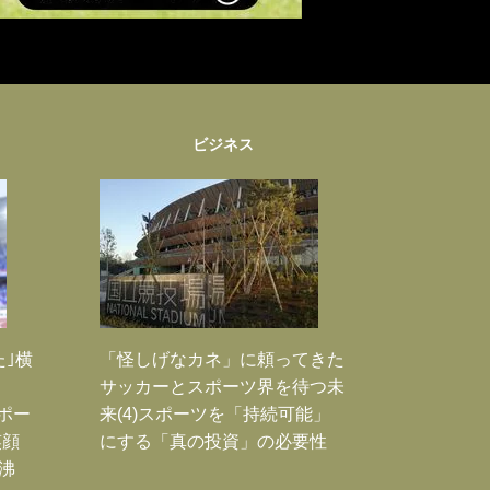
ビジネス
た｣横
「怪しげなカネ」に頼ってきた
サッカーとスポーツ界を待つ未
Jポー
来(4)スポーツを「持続可能」
笑顔
にする「真の投資」の必要性
沸