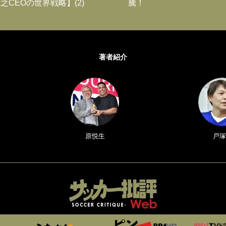
之CEOの世界戦略】(2)
騰！
著者紹介
原悦生
戸塚