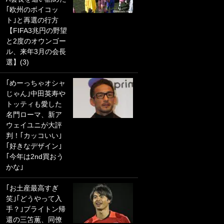
｢欧州のボイコッ
PKにイタリア代表
ト｣と再選の行方
GKも成す術なし！
【FIFA3兆円の野望
｢ノーチャンスすぎ
と2度のオウンゴー
るわ｣｢綺世のPKの
ル、来年3月の会長
上手さは世界屈指
選】(3)
かも｣
｢めーっちゃオシャ
｢また敬斗が魚に
じゃん｣中田英寿や
笑｣菅原由勢がW杯
トッティも愛した
戦士の夏休み秘蔵
名門ローマ、新ア
ショット公開！ 川
ウェイユニが大評
口春奈と結婚のモ
判！｢カッコいい｣
テ男も登場で｢写真
｢好きなデザイン｣
全部楽しそう｣｢タ
｢今年は2nd買おう
ケの水中かわいす
かな｣
ぎる」
｢お土産最高すぎ
｢セカンドで決まり
笑｣｢どうやって入
だな｣19歳の日本代
手？｣ブライトン帰
表MFが加入したス
還の三笘薫、同僚
ペイン名門、“地中