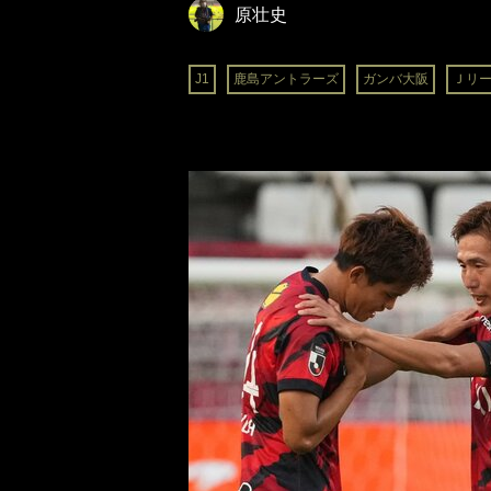
原壮史
J1
鹿島アントラーズ
ガンバ大阪
Ｊリ