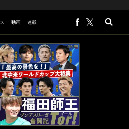
ス
動画
連載
熊崎敬の「路地から始まる処世術」
下田恒幸の「10倍面白くなるサッカー中継の見方」
サッカー批評PHOTOギャラリー「ピッチの焦点」
後藤健生の「蹴球放浪記」
原悦生PHOTOギャラリー「サッカー遠近」
「だれかに言いたくなる記録」
福田師王「ブンデスリーガ奮闘記 Tor!」
大住良之の「この世界のコーナーエリアから」