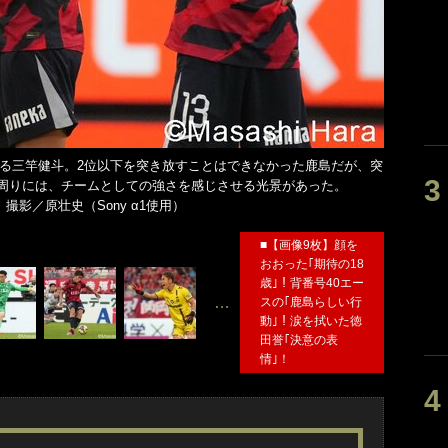
る三竿健斗。2位以下を突き放すことはできなかった鹿島だが、突
の周りには、チームとしての強さを感じさせる光景があった。
05）撮影／原壮史（Sony α1使用）
■【画像9枚】顔を
おおった｢期待の18
歳｣！背番号40エー
…
スの｢鹿島らしい行
動｣！涙を拭いた徳
田誉｢決意の表
情｣！