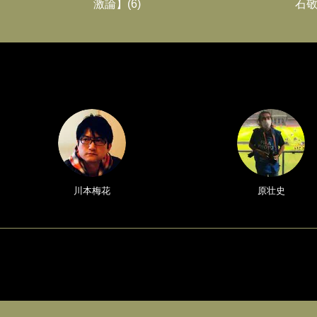
激論】(6)
石敬
川本梅花
原壮史