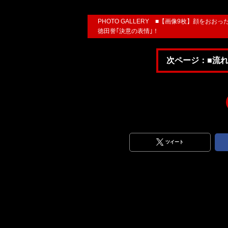
PHOTO GALLERY ■【画像9枚】顔をおお
徳田誉｢決意の表情｣！
次ページ：■流れ
ツイート