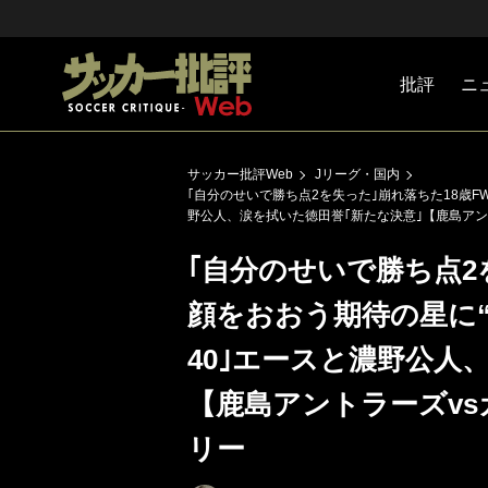
批評
ニ
Jリーグ
戦術
注目選手
海外サッ
監督
マネー
チームマ
日本代表
サッカー批評Web
Jリーグ・国内
｢自分のせいで勝ち点2を失った｣崩れ落ちた18歳F
野公人、涙を拭いた徳田誉｢新たな決意｣【鹿島アン
｢自分のせいで勝ち点2
顔をおおう期待の星に“
40｣エースと濃野公人
【鹿島アントラーズvs
リー