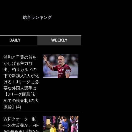
総合ランキング
DAILY
WEEKLY
浦和と千葉の首を
｢光の速さじゃん｣
かしげる主力放
｢えっぐいミドル｣
出、柏リカルドの
ドイツ名門移籍の
下で新加入2人が化
日本代表23歳ボラ
ける！Jリーグに必
ンチ、移籍後初ゴ
要な外国人選手は
ールに驚愕！｢見た
【Jリーグ開幕｢初
事ないシュートや｣
めての秋春制｣の大
｢聡がどんどん遠く
激論】(4)
なっていく」
W杯クオーター制
｢誰が止めれんねん
への大反発か、FIF
w｣フェイエ上田綺
A会長を追い詰めた
世の“神コース”弾丸