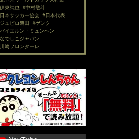
#伊東純也
#中村敬斗
#日本サッカー協会
#日本代表
#ジュビロ磐田
#ゲンク
#バイエルン・ミュンヘン
#なでしこジャパン
#川崎フロンターレ