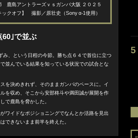
節 鹿島アントラーズｖｓガンバ大阪 ２０２５
クオフ】 撮影／原壮史（Sony α-1使用）
60｣で並ぶ
ずみ、という日程の今節。勝ち点６４で首位に立つ
０で並んでいる結果を知っている状況での試合とな
スを決めきれず、そのままガンバのペースに。イ
ールを収め、そこから安部柊斗や満田誠が展開を作
出しで鹿島を脅かした。
がワイドなポジショニングでなんとか活路を見出
とはできないまま前半を終えた。