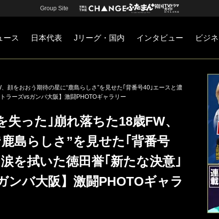
Group Site
ュース
日本代表
Jリーグ・国内
インタビュー
ビジネ
・国内
カー
ネジメント
Jリーグ・国内
戦術
注目選手
海外サッカー
監督
マネー
チームマネジメント
日本代表
W、顔をおおう期待の星に“鹿島らしさ”を見せた｢背番号40｣エースと濃
トラーズvsガンバ大阪】激闘PHOTOギャラリー
を失った｣崩れ落ちた18歳FW、
鹿島らしさ”を見せた｢背番号
、涙を拭いた徳田誉｢新たな決意｣
ガンバ大阪】激闘PHOTOギャラ