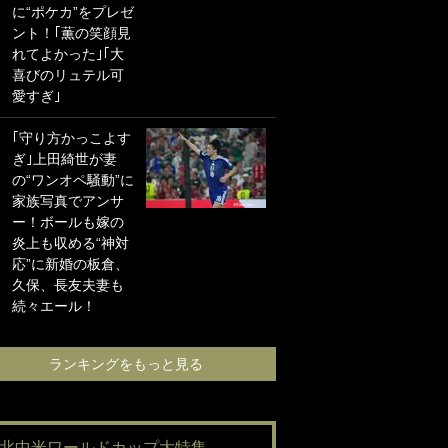
に“ポケカ”をプレゼ
海の夕日”新アウェ
ント！｢薫の笑顔見
イユニに大反響｢か
れてよかった｣｢大
っこよすぎ｣｢革新
喜びのリュテル可
的｣｢ソソられる！｣
愛すぎ｣
｢お土産最高すぎ
｢守り方かっこよす
笑｣｢どうやって入
ぎ｣上田綺世が妻
手？｣ブライトン帰
の“ワンオペ騒動”に
還の三笘薫、同僚
家族写真でアンサ
に“ポケカ”をプレゼ
ー！ボールも嫁の
ント！｢薫の笑顔見
炎上も収める“神対
れてよかった｣｢大
応”に新婚の板倉、
喜びのリュテル可
久保、長友夫妻も
愛すぎ｣
続々エール！
ランキングをも
ランキングをもっと見る
#北中米ワールドカップ大特集