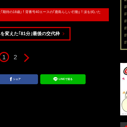
った｢期待の18歳｣！背番号40エースの｢鹿島らしい行動｣！涙を拭いた
を変えた｢81分｣最後の交代枠
1
2
シェア
LINEで送る