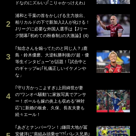
ドなのにズルい｣｢こりゃかっけえわ｣
浦和と千葉の首をかしげる主力放出、
柏リカルドの下で新加入2人が化ける！
Jリーグに必要な外国人選手は【Jリー
グ開幕｢初めての秋春制｣の大激論】(4)
｢知念さんを煽ってたのと同じ人？｣鹿
島・鈴木優磨、大逆転勝利後の“超・優
等生インタビュー”が話題！｢試合中と
のギャップw｣｢礼儀正しいイケメンや
な」
｢守り方かっこよすぎ｣上田綺世が妻
の“ワンオペ騒動”に家族写真でアンサ
ー！ボールも嫁の炎上も収める“神対
応”に新婚の板倉、久保、長友夫妻も
続々エール！
｢あざとナンバーワン！｣鎌田大地が冨
安健洋に“肩組み頭乗せ”!?｢パレス兄弟｣