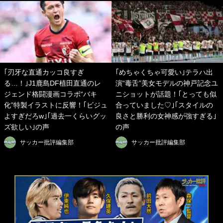
｢刃牙な直通カッコ良すぎ
｢めちゃくちゃ可愛い｣テラハ出
る…！｣J1鹿島DF植田直通のレ
演“毒舌”美女モデルの神戸記念ユ
ジェンド格闘漫画コラボ“バキ
ニショットが話題！｢とっても似
化”特製イラストに反響！｢ビジュ
合っていました♡｣｢スタイルの
よすぎだろw｣｢過去一くらいグッ
良さと勝利の女神感が強すぎる｣
ズ欲しい｣の声
の声
サッカー批評編集部
サッカー批評編集部