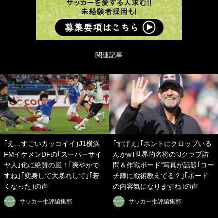
関連記事
｢え…すごいカッコイイ｣J1横浜
｢すげぇ｣｢ホントにクロップいる
FMイケメンDFの｢スーパーサイ
んかw｣世界的名将の“Jクラブ訪
ヤ人｣化に絶賛の嵐！｢爽やかで
問＆作戦ボード”写真が話題｢コー
すね｣｢変身して大暴れして｣｢若
チ陣に戦術教えてる？｣｢ボード
くなった｣の声
の内容気になりますね｣の声
サッカー批評編集部
サッカー批評編集部