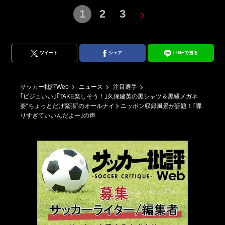
1
2
3
ツイート
シェア
LINEで送る
サッカー批評Web
ニュース
注目選手
｢ビジュいい｣｢TAKE楽しそう！｣久保建英の黒シャツ＆黒縁メガネ
姿“ちょっとだけ緊張”のオールナイトニッポン収録風景が話題！｢喋
りすぎていいんだよー｣の声