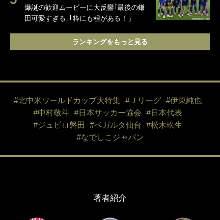
爆誕の歓迎ムービーに大反響｢最後の鎌
田可愛すぎる｣｢粋にも程がある！」
ランキングをもっと見る
#北中米ワールドカップ大特集
#Ｊリーグ
#伊東純也
#中村敬斗
#日本サッカー協会
#日本代表
#ジュビロ磐田
#ベガルタ仙台
#松木玖生
#なでしこジャパン
著者紹介