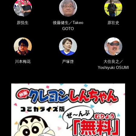
原悦生
後藤健生／Takeo
原壮史
GOTO
川本梅花
戸塚啓
大住良之／
Yoshiyuki OSUMI