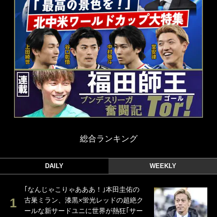
総合ランキング
DAILY
WEEKLY
｢なんじゃこりゃあああ！｣本田圭佑の
古巣ミラン、漆黒×蛍光レッドの超絶ク
ールな新サードユニに世界が熱狂｢サー