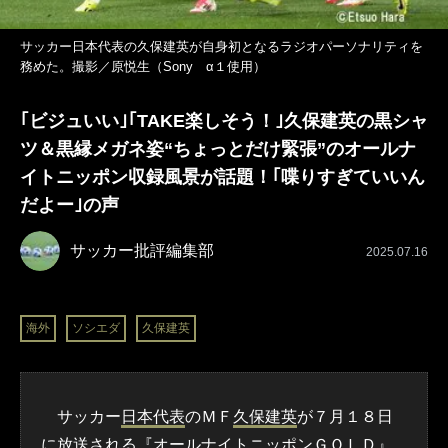
サッカー日本代表の久保建英が自身初となるラジオパーソナリティを
務めた。撮影／原悦生（Sony α１使用）
｢ビジュいい｣｢TAKE楽しそう！｣久保建英の黒シャ
ツ＆黒縁メガネ姿“ちょっとだけ緊張”のオールナ
イトニッポン収録風景が話題！｢喋りすぎていいん
だよー｣の声
サッカー批評編集部
2025.07.16
海外
ソシエダ
久保建英
サッカー
日本代表
のＭＦ
久保建英
が７月１８日
に放送される『オールナイトニッポンＧＯＬＤ』