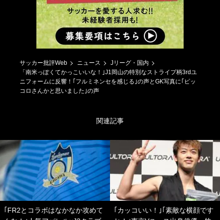
サッカー批評Web
ニュース
Jリーグ・国内
「南米っぽくてかっこいいな！｣J1岡山の特別なストライプ柄3rdユ
ニフォームに反響！｢フルミネンセを感じる｣の声とGK写真に｢ピッ
コロさんかと思いました｣の声
関連記事
｢FR2とコラボはなかなか攻めて
｢カッコいい！｣｢素敵な横顔です