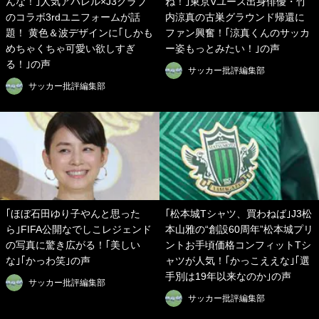
んな！｣人気アパレル×J3クラブ
ね！｣東京Vユース出身俳優・竹
のコラボ3rdユニフォームが話
内涼真の古巣グラウンド帰還に
題！ 黄色＆波デザインに｢しかも
ファン興奮！｢涼真くんのサッカ
めちゃくちゃ可愛い欲しすぎ
ー姿もっとみたい！｣の声
る！｣の声
サッカー批評編集部
サッカー批評編集部
｢ほぼ石田ゆり子やんと思った
｢松本城Tシャツ、買わねば｣J3松
ら｣FIFA公開なでしこレジェンド
本山雅の“創設60周年”松本城プリ
の写真に驚き広がる！｢美しい
ントお手頃価格コンフィットTシ
な｣｢かっわ笑｣の声
ャツが人気！｢かっこええな｣｢選
手別は19年以来なのか｣の声
サッカー批評編集部
サッカー批評編集部