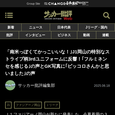
Group Site
新着
ニュース
日本代表
Jリーグ・国内
批評
インタビュー
ビジネス
動画
連載
「南米っぽくてかっこいいな！｣J1岡山の特別なス
トライプ柄3rdユニフォームに反響！｢フルミネン
セを感じる｣の声とGK写真に｢ピッコロさんかと思
いました｣の声
サッカー批評編集部
2025.06.18
J1
ファジアーノ岡山
Ｊリーグ
Ｊ１ファジアーノ岡山が新たに発表した、今夏着用の３