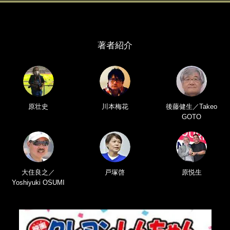
著者紹介
原壮史
川本梅花
後藤健生／Takeo
GOTO
大住良之／
戸塚啓
原悦生
Yoshiyuki OSUMI