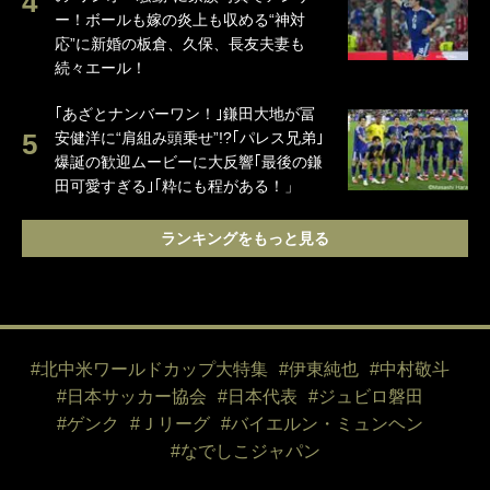
ー！ボールも嫁の炎上も収める“神対
応”に新婚の板倉、久保、長友夫妻も
続々エール！
｢あざとナンバーワン！｣鎌田大地が冨
安健洋に“肩組み頭乗せ”!?｢パレス兄弟｣
爆誕の歓迎ムービーに大反響｢最後の鎌
田可愛すぎる｣｢粋にも程がある！」
ランキングをもっと見る
#北中米ワールドカップ大特集
#伊東純也
#中村敬斗
#日本サッカー協会
#日本代表
#ジュビロ磐田
#ゲンク
#Ｊリーグ
#バイエルン・ミュンヘン
#なでしこジャパン