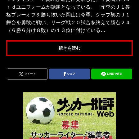
ｒｄユニフォームが話題となっている。 昨季のＪ１昇
格プレーオフを勝ち抜いた岡山は今季、クラブ初のＪ１
舞台を勇敢に戦い、リーグ戦２０試合を終えて勝点２４
（６勝６分け８敗）の１３位に付けている…
続きを読む
ツイート
シェア
LINEで送る