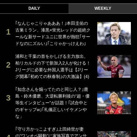
DAILY
WEEKLY
｢なんじゃこりゃあああ！｣本田圭佑の
古巣ミラン、漆黒×蛍光レッドの超絶ク
ールな新サードユニに世界が熱狂｢サー
ドなのにズルい｣｢こりゃかっけえわ｣
浦和と千葉の首をかしげる主力放出、
柏リカルドの下で新加入2人が化ける！
Jリーグに必要な外国人選手は【Jリー
グ開幕｢初めての秋春制｣の大激論】(4)
｢知念さんを煽ってたのと同じ人？｣鹿
島・鈴木優磨、大逆転勝利後の“超・優
等生インタビュー”が話題！｢試合中と
のギャップw｣｢礼儀正しいイケメンや
な」
｢守り方かっこよすぎ｣上田綺世が妻
の“ワンオペ騒動”に家族写真でアンサ