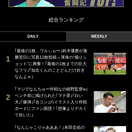
総合ランキング
DAILY
WEEKLY
｢最後の1枚…ワルぃゎ〜｣鈴木優磨が激
勝翌日に写真12枚投稿→渾身の“煽りシ
ョット”に興奮！｢最後の1枚までの壮大
なフリ｣｢知念くんのことどんだけ好き
なんよｗ｣
｢マジでなんちゅー作戦なの槙野監督w｣
ベンチ前に掲げられた｢マテ茶｣｢白い
犬｣｢爆弾｣｢合コン｣のイラスト入り作戦
ボードにファン困惑！｢想像よりデカく
て吹いた｣
｢なんじゃこりゃあああ！｣本田圭佑の