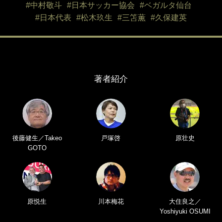
#中村敬斗
#日本サッカー協会
#ベガルタ仙台
#日本代表
#松木玖生
#三笘薫
#久保建英
著者紹介
後藤健生／Takeo
戸塚啓
原壮史
GOTO
原悦生
川本梅花
大住良之／
Yoshiyuki OSUMI