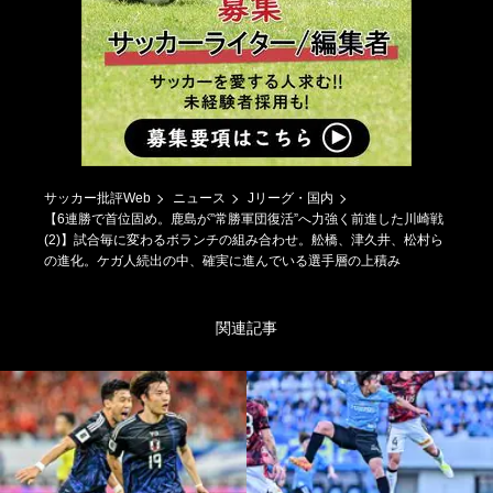
サッカー批評Web
ニュース
Jリーグ・国内
【6連勝で首位固め。鹿島が”常勝軍団復活”へ力強く前進した川崎戦
(2)】試合毎に変わるボランチの組み合わせ。舩橋、津久井、松村ら
の進化。ケガ人続出の中、確実に進んでいる選手層の上積み
関連記事