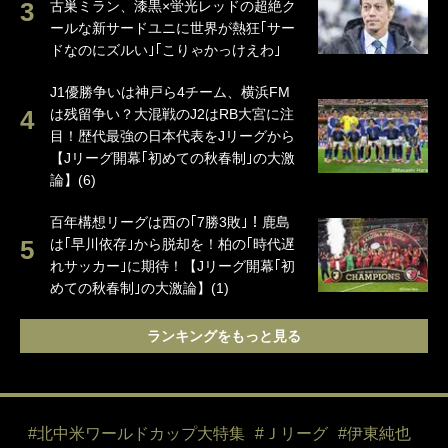
古巣ミラン、漆黒×蛍光レッドの超絶ク
ールな新サードユニに世界が熱狂｢サー
ドなのにズルい｣｢こりゃかっけえわ｣
J1優勝争いは神戸ら4チーム、横浜FM
は残留争い？大混戦のJ2はRB大宮に注
目！歴代最強の日本代表をJリーグから
【Jリーグ開幕｢初めての秋春制｣の大激
論】(6)
百年構想リーグは西の｢7勝3敗｣！鹿島
は｢早川依存｣から脱却を！柏の｢時代遅
れサッカー｣に期待！【Jリーグ開幕｢初
めての秋春制｣の大激論】(1)
ランキングをもっと見る
#北中米ワールドカップ大特集
#Ｊリーグ
#伊東純也