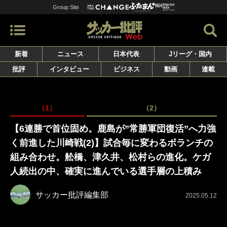
Group Site
新着
ニュース
日本代表
Jリーグ・国内
批評
インタビュー
ビジネス
動画
連載
（1）
（2）
【6連勝で首位固め。鹿島が”常勝軍団復活”へ力強
く前進した川崎戦(2)】試合毎に変わるボランチの
組み合わせ。舩橋、津久井、松村らの進化。ケガ
人続出の中、確実に進んでいる選手層の上積み
サッカー批評編集部
2025.05.12