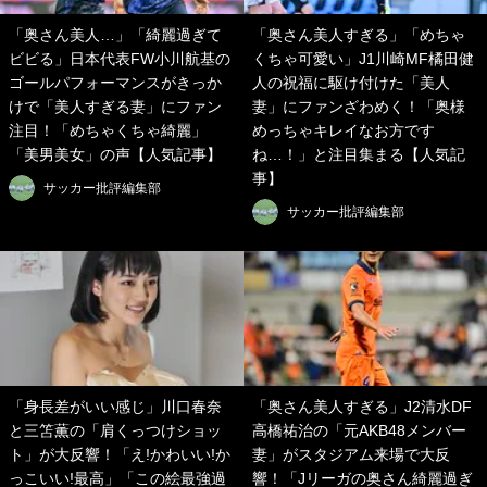
「奥さん美人…」「綺麗過ぎて
「奥さん美人すぎる」「めちゃ
ビビる」日本代表FW小川航基の
くちゃ可愛い」J1川崎MF橘田健
ゴールパフォーマンスがきっか
人の祝福に駆け付けた「美人
けで「美人すぎる妻」にファン
妻」にファンざわめく！「奥様
注目！「めちゃくちゃ綺麗」
めっちゃキレイなお方です
「美男美女」の声【人気記事】
ね…！」と注目集まる【人気記
事】
サッカー批評編集部
サッカー批評編集部
「身長差がいい感じ」川口春奈
「奥さん美人すぎる」J2清水DF
と三笘薫の「肩くっつけショッ
高橋祐治の「元AKB48メンバー
ト」が大反響！「え!かわいい!か
妻」がスタジアム来場で大反
っこいい!最高」「この絵最強過
響！「Jリーガの奥さん綺麗過ぎ