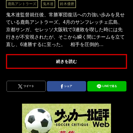
鹿島アントラーズ
鬼木達
鈴木優磨
鬼木達監督就任後、常勝軍団復活への力強い歩みを見せ
ている鹿島アントラーズ。4月のサンフレッチェ広島、
京都サンガ、セレッソ大阪戦で3連敗を喫した時には先
行きが不安視されたが、そこから瞬く間にチームを立て
直し、6連勝するに至った。 相手を圧倒的…
続きを読む
ツイート
シェア
LINEで送る