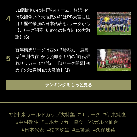
J1優勝争いは神戸ら4チーム、横浜FM
は残留争い？大混戦のJ2はRB大宮に注
目！歴代最強の日本代表をJリーグから
【Jリーグ開幕｢初めての秋春制｣の大激
論】(6)
百年構想リーグは西の｢7勝3敗｣！鹿島
は｢早川依存｣から脱却を！柏の｢時代遅
れサッカー｣に期待！【Jリーグ開幕｢初
めての秋春制｣の大激論】(1)
ランキングをもっと見る
#北中米ワールドカップ大特集
#Ｊリーグ
#伊東純也
#中村敬斗
#日本サッカー協会
#ベガルタ仙台
#日本代表
#松木玖生
#三笘薫
#久保建英