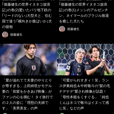
｢後藤健生の世界イヌネコ放浪
｢後藤健生の世界イヌネコ放浪
記｣の巻(2)驚いたパリ地下鉄の
記｣の巻(1)メッシのアルゼンチ
｢リードのない｣大型犬と、住む
ン、ネイマールのブラジル敗退
国で違う｢横向きか腹ばいか｣犬
を癒した犬たち
の寝相
後藤健生
後藤健生
「愛が溢れてて夫妻のやりとり
「可愛がられすぎィ！笑」ラン
が尊すぎる」上田綺世がモデル
ス伊東純也＆中村敬斗の“髪の毛
妻の「前髪をかきあげ映像」が
ナデナデ”愛され映像が話題！
ファンの心を掴む！ タイ旅行で
「母性本能をくすぐる」「純也
の２人の姿に「理想の夫婦で
くんはネコで敬斗はイヌって感
す」「美男美女」の声
じ笑」などの声