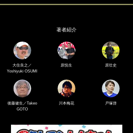
著者紹介
大住良之／
原悦生
原壮史
Yoshiyuki OSUMI
後藤健生／Takeo
川本梅花
戸塚啓
GOTO