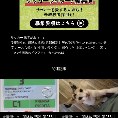
サッカー批評Web
後藤健生の｢蹴球放浪記｣第259回｢世界の“珍獣”たちとの出会い｣の巻
(2)レースも盛んな｢中東のラクダ｣、感心した｢上海のパンダ｣、落ち
てきた｢南米のイグアナ｣、食べたのは
関連記事
後藤健生の｢蹴球放浪記｣第236回
後藤健生の｢蹴球放浪記｣第236回