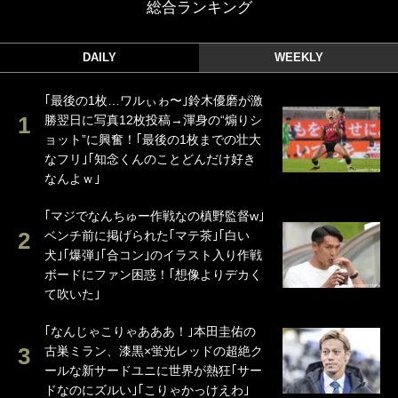
総合ランキング
DAILY
WEEKLY
｢最後の1枚…ワルぃゎ〜｣鈴木優磨が激
勝翌日に写真12枚投稿→渾身の“煽りシ
ョット”に興奮！｢最後の1枚までの壮大
なフリ｣｢知念くんのことどんだけ好き
なんよｗ｣
｢マジでなんちゅー作戦なの槙野監督w｣
ベンチ前に掲げられた｢マテ茶｣｢白い
犬｣｢爆弾｣｢合コン｣のイラスト入り作戦
ボードにファン困惑！｢想像よりデカく
て吹いた｣
｢なんじゃこりゃあああ！｣本田圭佑の
古巣ミラン、漆黒×蛍光レッドの超絶ク
ールな新サードユニに世界が熱狂｢サー
ドなのにズルい｣｢こりゃかっけえわ｣