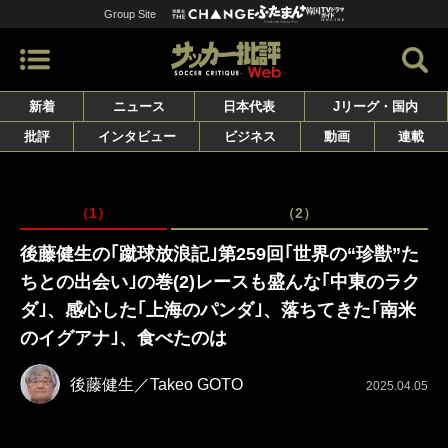
Group Site
新着
ニュース
日本代表
Jリーグ・国内
批評
インタビュー
ビジネス
動画
連載
（1）
（2）
後藤健生の｢蹴球放浪記｣第259回｢世界の“珍獣”た
ちとの出会い｣の巻(2)レースも盛んな｢中東のラク
ダ｣、感心した｢上海のパンダ｣、落ちてきた｢南米
のイグアナ｣、食べたのは
後藤健生／Takeo GOTO
2025.04.05