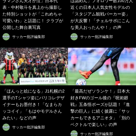
ラマンさん天才か泣」日本代
は認めん」フォロワー数100万人
表・中村敬斗を真上から撮影し
近くの日本人人気女性モデルの
た特別ショットが「これめちゃ
「スタジアム観戦パーカー姿」
可愛いわ」と話題に！ クラブが
が大反響！「チェルサポにこん
公開した舞台裏写真
な美人おったんや！」の声
サッカー批評編集部
サッカー批評編集部
「ほんっと絵になる」J1札幌の2
「最高だぜソランケ！」日本大
選手のTシャツ姿にパリコレデザ
好きFWのゴール後の『呪術廻
イナーもお墨付き！「なまらカ
戦』五条悟ポーズが話題！『進
ッコイイ」「もはやモデルさん
撃の巨人』に続く披露に「サッ
みたい」などの声
カーもできるアニオタ」「別の
ベクトルで楽しい」の声
サッカー批評編集部
サッカー批評編集部