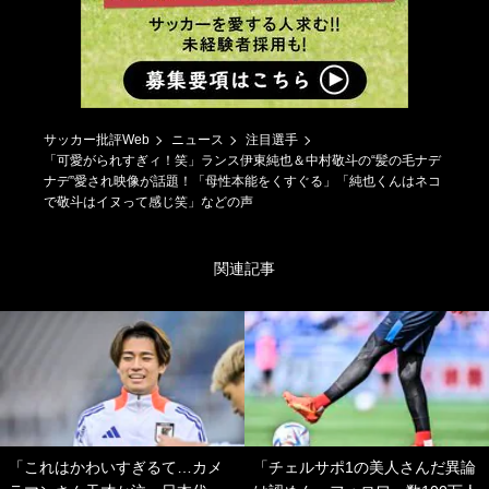
サッカー批評Web
ニュース
注目選手
「可愛がられすぎィ！笑」ランス伊東純也＆中村敬斗の“髪の毛ナデ
ナデ”愛され映像が話題！「母性本能をくすぐる」「純也くんはネコ
で敬斗はイヌって感じ笑」などの声
関連記事
「これはかわいすぎるて…カメ
「チェルサポ1の美人さんだ異論