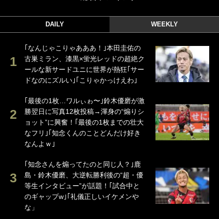
DAILY
WEEKLY
｢なんじゃこりゃあああ！｣本田圭佑の
古巣ミラン、漆黒×蛍光レッドの超絶ク
ールな新サードユニに世界が熱狂｢サー
ドなのにズルい｣｢こりゃかっけえわ｣
｢最後の1枚…ワルぃゎ〜｣鈴木優磨が激
勝翌日に写真12枚投稿→渾身の“煽りシ
ョット”に興奮！｢最後の1枚までの壮大
なフリ｣｢知念くんのことどんだけ好き
なんよｗ｣
｢知念さんを煽ってたのと同じ人？｣鹿
島・鈴木優磨、大逆転勝利後の“超・優
等生インタビュー”が話題！｢試合中と
のギャップw｣｢礼儀正しいイケメンや
な」