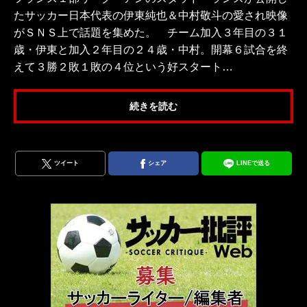
たサッカー日本代表の伊東純也＆中村敬斗の愛され映像
がＳＮＳ上で話題を集めた。 チーム加入３年目の３１
歳・伊東と加入２年目の２４歳・中村。開幕６試合を終
えて３勝２敗１敗の４位という好スタート…
続きを読む
ツイート
シェア
LINEで送る