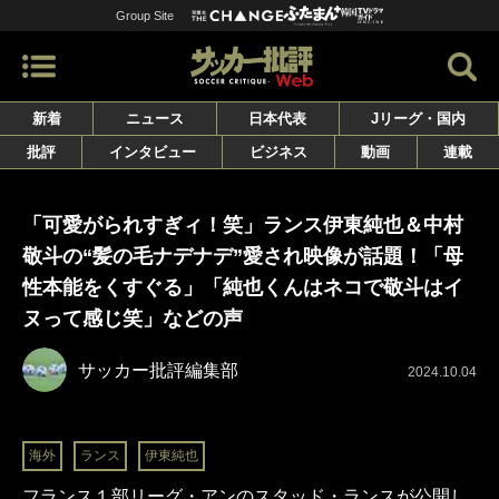
Group Site
新着
ニュース
日本代表
Jリーグ・国内
批評
インタビュー
ビジネス
動画
連載
「可愛がられすぎィ！笑」ランス伊東純也＆中村
敬斗の“髪の毛ナデナデ”愛され映像が話題！「母
性本能をくすぐる」「純也くんはネコで敬斗はイ
ヌって感じ笑」などの声
サッカー批評編集部
2024.10.04
海外
ランス
伊東純也
フランス１部リーグ・アンのスタッド・ランスが公開し