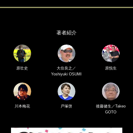
著者紹介
原壮史
大住良之／
原悦生
Yoshiyuki OSUMI
川本梅花
戸塚啓
後藤健生／Takeo
GOTO