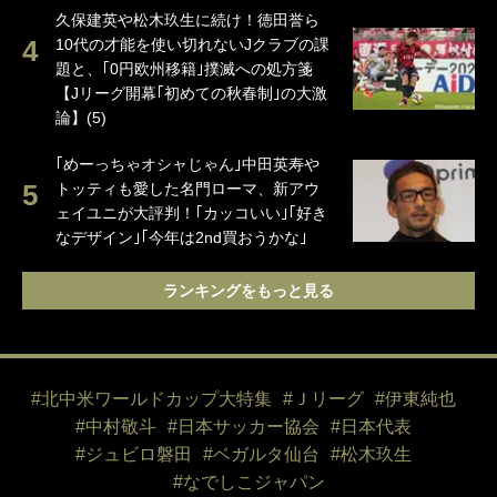
久保建英や松木玖生に続け！徳田誉ら
10代の才能を使い切れないJクラブの課
題と、｢0円欧州移籍｣撲滅への処方箋
【Jリーグ開幕｢初めての秋春制｣の大激
論】(5)
｢めーっちゃオシャじゃん｣中田英寿や
トッティも愛した名門ローマ、新アウ
ェイユニが大評判！｢カッコいい｣｢好き
なデザイン｣｢今年は2nd買おうかな｣
ランキングをもっと見る
#北中米ワールドカップ大特集
#Ｊリーグ
#伊東純也
#中村敬斗
#日本サッカー協会
#日本代表
#ジュビロ磐田
#ベガルタ仙台
#松木玖生
#なでしこジャパン