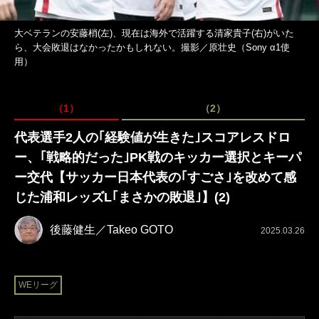
大ベテランの安藤梢(左)、現在は海外で活躍する清家貴子(右)がいた
ら、大会敗退はなかったかもしれない。撮影／原壮史（Sony α1使
用）
（1）
（2）
代表選手2人の｢経験値が生きた｣スコアレスドロ
ー、｢戦略的だった｣PK戦のキッカー選択とキーパ
ー交代【サッカー日本代表の｢すごさ｣を改めて感
じた浦和レッズL｢まさかの敗退｣】(2)
後藤健生／Takeo GOTO
2025.03.26
WEリーグ