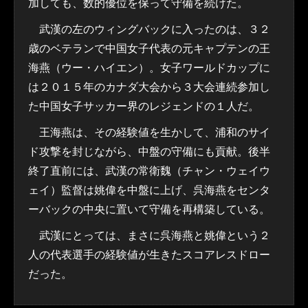
加しても、数的優位を保って守備を続けた。
武漢の左のウィングバックに入ったのは、３２
歳のベテランで中国女子代表の元キャプテンの王
海燕（ウー・ハイエン）。女子ワールドカップに
は２０１５年のカナダ大会から３大会連続参加し
た中国女子サッカー界のレジェンドの１人だ。
王海燕は、その経験値を生かして、浦和のサイ
ド攻撃を封じながら、中盤の守備にも貢献。後半
終了直前には、武漢の常衛魏（チャン・ウェイウ
ェイ）監督は姚偉を中盤に上げ、呉海燕をセンタ
ーバックの中央に置いて守備を再構築している。
武漢にとっては、まさに呉海燕と姚偉という２
人の代表選手の経験値が生きたスコアレスドロー
だった。