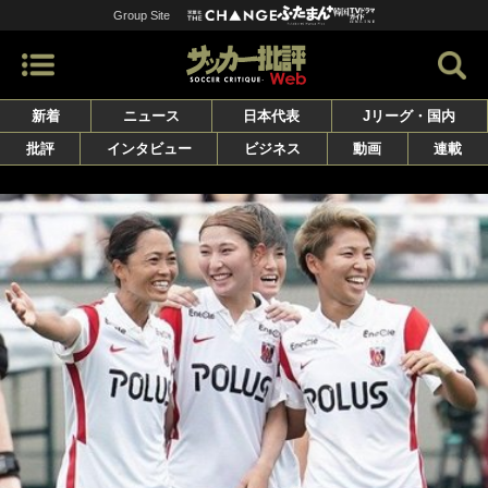
Group Site
新着
ニュース
日本代表
Jリーグ・国内
批評
インタビュー
ビジネス
動画
連載