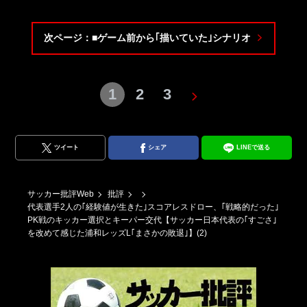
次ページ：■ゲーム前から｢描いていた｣シナリオ
1
2
3
ツイート
シェア
LINEで送る
サッカー批評Web
批評
代表選手2人の｢経験値が生きた｣スコアレスドロー、｢戦略的だった｣
PK戦のキッカー選択とキーパー交代【サッカー日本代表の｢すごさ｣
を改めて感じた浦和レッズL｢まさかの敗退｣】(2)