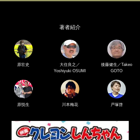
著者紹介
原壮史
大住良之／
後藤健生／Takeo
Yoshiyuki OSUMI
GOTO
原悦生
川本梅花
戸塚啓