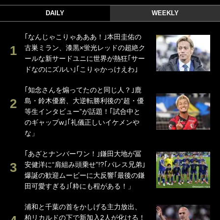
DAILY
WEEKLY
｢なんじゃこりゃあああ！｣本田圭佑の
古巣ミラン、漆黒×蛍光レッドの超絶ク
ールな新サードユニに世界が熱狂｢サー
ドなのにズルい｣｢こりゃかっけえわ｣
｢知念さんを煽ってたのと同じ人？｣鹿
島・鈴木優磨、大逆転勝利後の“超・優
等生インタビュー”が話題！｢試合中と
のギャップw｣｢礼儀正しいイケメンや
な」
｢あざとナンバーワン！｣鎌田大地が冨
安健洋に“肩組み頭乗せ”!?｢パレス兄弟｣
爆誕の歓迎ムービーに大反響｢最後の鎌
田可愛すぎる｣｢粋にも程がある！」
浦和と千葉の首をかしげる主力放出、
柏リカルドの下で新加入2人が化ける！