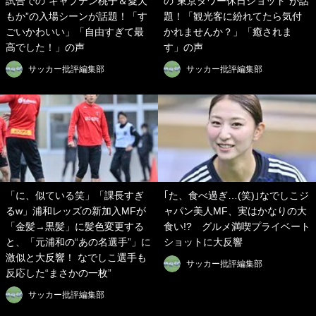
試合での“キャプテン桃子＆愛犬
の“東京タワー休日ショット”が話
もか”の入場シーンが話題！「す
題！「観光客に紛れてたら気付
ごいかわいい」「自由すぎて最
かれませんか？」「癒されま
高でした！」の声
す」の声
サッカー批評編集部
サッカー批評編集部
「に、似ている笑」「課長すぎ
｢た、食べ過ぎ…(笑)｣なでしこジ
るw」浦和レッズの新加入MFが
ャパン美人MF、実はかなりの大
「金髪→黒髪」に髪色変更する
食い!? グルメ満喫プライベート
と、「元浦和の“あの名選手”」に
ショットに大反響
激似と大反響！ なでしこ選手も
サッカー批評編集部
反応した“まさかの一枚”
サッカー批評編集部