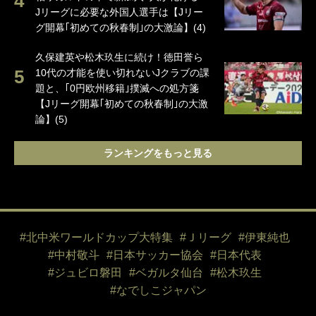
Jリーグに必要な外国人選手は【Jリー
グ開幕｢初めての秋春制｣の大激論】(4)
久保建英や松木玖生に続け！徳田誉ら
10代の才能を使い切れないJクラブの課
題と、｢0円欧州移籍｣撲滅への処方箋
【Jリーグ開幕｢初めての秋春制｣の大激
論】(5)
ランキングをもっと見る
#北中米ワールドカップ大特集
#Ｊリーグ
#伊東純也
#中村敬斗
#日本サッカー協会
#日本代表
#ジュビロ磐田
#ベガルタ仙台
#松木玖生
#なでしこジャパン