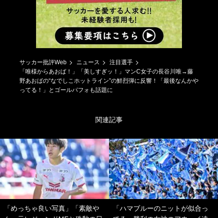
サッカー批評Web
ニュース
注目選手
「唯様からあおば！」「美しすぎッ！」マンC女子の長谷川唯→藤
野あおばの“なでしこホットライン”の鮮烈弾に反響！「最後なんかや
ってる！」とゴールパフォも話題に
関連記事
「めっちゃ良い写真」「素敵や
「ハマブルーのニットが似合っ