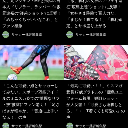
ん」元レジェンドMFと殊勲の日
てる」勝利の女神のアウェイ遠
本人ドリブラー、ランパード×坂
征“広島上陸”ショットに反響！
元達裕の“師弟ショット”に反響！
「女神さま降臨で百人力だ」
「めちゃくちゃいいなこれ」と
「まじか！勝てる！」「勝利確
ファン感激
定」とサポ盛り上がる
サッカー批評編集部
サッカー批評編集部
「こんな可愛い娘とサッカーし
「最高に可愛い！！」ミスマガ
てみたい」スポーツ万能アイド
受賞17歳グラドルの「鹿島ユニ
ルのミニスカ姿での“華麗なリフ
フォーム着用、観戦ショット」
ト技”披露にファン驚く！「足さ
が大反響！「可愛さも連勝しと
ばきが軽やか」「普通に上手い
る」「ユニT着てても可愛い」の
なぁ！」の声
声
サッカー批評編集部
サッカー批評編集部