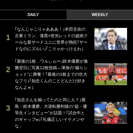
DAILY
WEEKLY
｢なんじゃこりゃあああ！｣本田圭佑の
古巣ミラン、漆黒×蛍光レッドの超絶ク
ールな新サードユニに世界が熱狂｢サー
ドなのにズルい｣｢こりゃかっけえわ｣
｢最後の1枚…ワルぃゎ〜｣鈴木優磨が激
勝翌日に写真12枚投稿→渾身の“煽りシ
ョット”に興奮！｢最後の1枚までの壮大
なフリ｣｢知念くんのことどんだけ好き
なんよｗ｣
｢知念さんを煽ってたのと同じ人？｣鹿
島・鈴木優磨、大逆転勝利後の“超・優
等生インタビュー”が話題！｢試合中と
のギャップw｣｢礼儀正しいイケメンや
な」