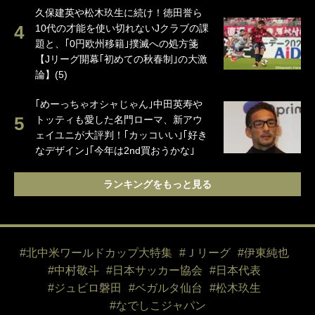
久保建英や松木玖生に続け！徳田誉ら
10代の才能を使い切れないJクラブの課
題と、｢0円欧州移籍｣撲滅への処方箋
【Jリーグ開幕｢初めての秋春制｣の大激
論】(5)
｢めーっちゃオシャじゃん｣中田英寿や
トッティも愛した名門ローマ、新アウ
ェイユニが大評判！｢カッコいい｣｢好き
なデザイン｣｢今年は2nd買おうかな｣
ランキングをもっと見る
#北中米ワールドカップ大特集
#Ｊリーグ
#伊東純也
#中村敬斗
#日本サッカー協会
#日本代表
#ジュビロ磐田
#ベガルタ仙台
#松木玖生
#なでしこジャパン