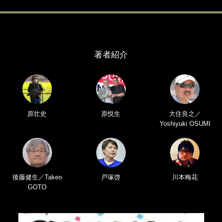
著者紹介
原壮史
原悦生
大住良之／
Yoshiyuki OSUMI
後藤健生／Takeo
戸塚啓
川本梅花
GOTO