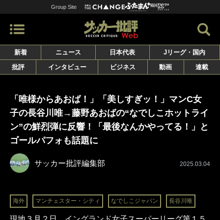
Group Site
新着
ニュース
日本代表
Jリーグ・国内
批評
インタビュー
ビジネス
動画
連載
「唯様からあおば！」「美しすぎッ！」マンC女
子の長谷川唯→藤野あおばの“なでしこホットライ
ン”の鮮烈弾に反響！「最後なんかやってる！」と
ゴールパフォも話題に
サッカー批評編集部
2025.03.04
海外
マンチェスター・シティ
なでしこジャパン
長谷川唯
現地３月２日、イングランド女子スーパーリーグ第１５