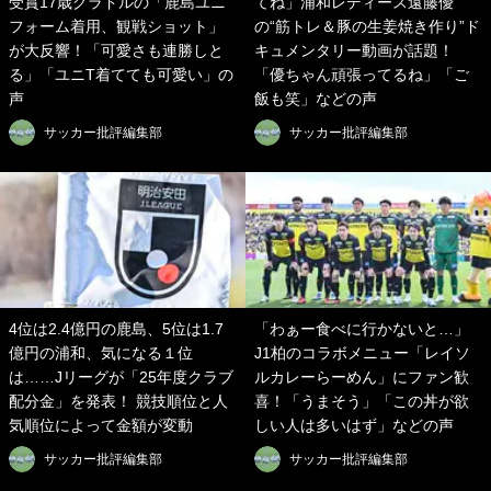
受賞17歳グラドルの「鹿島ユニ
てね」浦和レディース遠藤優
フォーム着用、観戦ショット」
の“筋トレ＆豚の生姜焼き作り”ド
が大反響！「可愛さも連勝しと
キュメンタリー動画が話題！
る」「ユニT着てても可愛い」の
「優ちゃん頑張ってるね」「ご
声
飯も笑」などの声
サッカー批評編集部
サッカー批評編集部
4位は2.4億円の鹿島、5位は1.7
「わぁー食べに行かないと…」
億円の浦和、気になる１位
J1柏のコラボメニュー「レイソ
は……Jリーグが「25年度クラブ
ルカレーらーめん」にファン歓
配分金」を発表！ 競技順位と人
喜！「うまそう」「この丼が欲
気順位によって金額が変動
しい人は多いはず」などの声
サッカー批評編集部
サッカー批評編集部