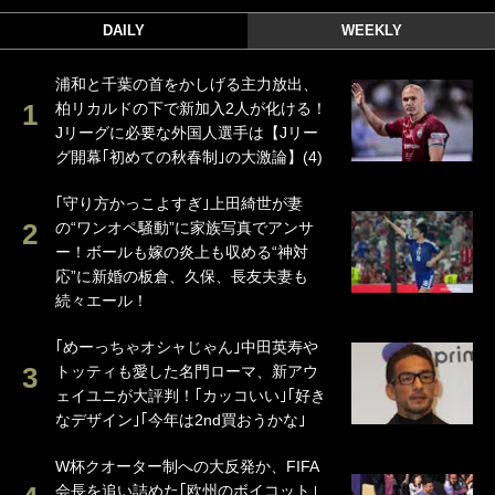
DAILY
WEEKLY
浦和と千葉の首をかしげる主力放出、
柏リカルドの下で新加入2人が化ける！
Jリーグに必要な外国人選手は【Jリー
グ開幕｢初めての秋春制｣の大激論】(4)
｢守り方かっこよすぎ｣上田綺世が妻
の“ワンオペ騒動”に家族写真でアンサ
ー！ボールも嫁の炎上も収める“神対
応”に新婚の板倉、久保、長友夫妻も
続々エール！
｢めーっちゃオシャじゃん｣中田英寿や
トッティも愛した名門ローマ、新アウ
ェイユニが大評判！｢カッコいい｣｢好き
なデザイン｣｢今年は2nd買おうかな｣
W杯クオーター制への大反発か、FIFA
会長を追い詰めた｢欧州のボイコット｣