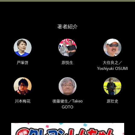
著者紹介
戸塚啓
原悦生
大住良之／
Yoshiyuki OSUMI
川本梅花
後藤健生／Takeo
原壮史
GOTO