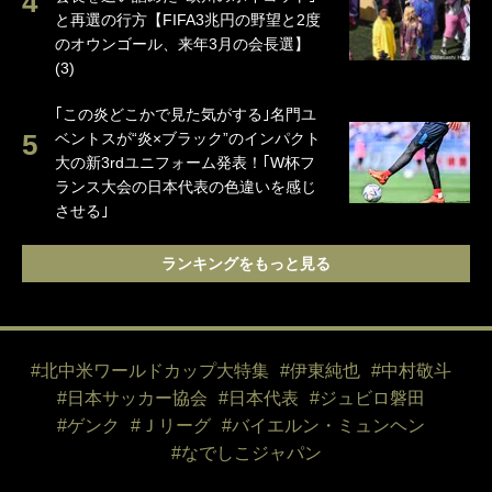
と再選の行方【FIFA3兆円の野望と2度
のオウンゴール、来年3月の会長選】
(3)
｢この炎どこかで見た気がする｣名門ユ
ベントスが“炎×ブラック”のインパクト
大の新3rdユニフォーム発表！｢W杯フ
ランス大会の日本代表の色違いを感じ
させる｣
ランキングをもっと見る
#北中米ワールドカップ大特集
#伊東純也
#中村敬斗
#日本サッカー協会
#日本代表
#ジュビロ磐田
#ゲンク
#Ｊリーグ
#バイエルン・ミュンヘン
#なでしこジャパン