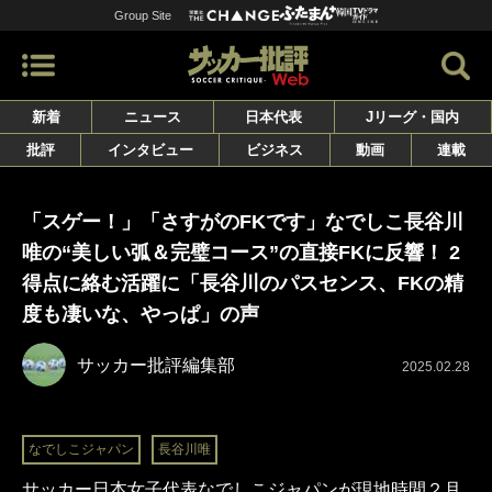
Group Site
新着
ニュース
日本代表
Jリーグ・国内
批評
インタビュー
ビジネス
動画
連載
「スゲー！」「さすがのFKです」なでしこ長谷川
唯の“美しい弧＆完璧コース”の直接FKに反響！ 2
得点に絡む活躍に「長谷川のパスセンス、FKの精
度も凄いな、やっぱ」の声
サッカー批評編集部
2025.02.28
なでしこジャパン
長谷川唯
サッカー日本女子代表なでしこジャパンが現地時間２月