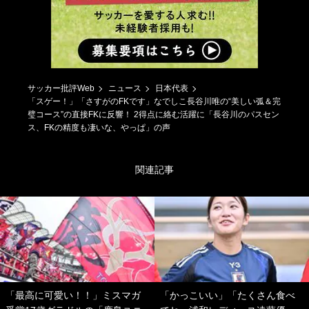
サッカー批評Web
ニュース
日本代表
「スゲー！」「さすがのFKです」なでしこ長谷川唯の“美しい弧＆完
璧コース”の直接FKに反響！ 2得点に絡む活躍に「長谷川のパスセン
ス、FKの精度も凄いな、やっぱ」の声
関連記事
「最高に可愛い！！」ミスマガ
「かっこいい」「たくさん食べ