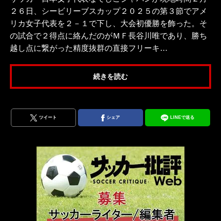
２６日、シービリーブスカップ２０２５の第３節でアメ
リカ女子代表を２－１で下し、大会初優勝を飾った。そ
の試合で２得点に絡んだのがＭＦ長谷川唯であり、勝ち
越し点に繋がった精度抜群の直接フリーキ…
続きを読む
ツイート
シェア
LINEで送る