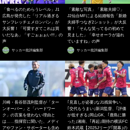
「食べるのためらうレベル」J1
「素敵な写真」「素敵夫婦♡」
広島が発売した「リアル過ぎる
J2仙台MFによる結婚報告「新婚
サンフレッチェメロンパン」が
夫婦手つなぎ2ショット」が大反
大反響！「可愛すぎてこれは買
響！「そんな笑ってるの初めて
いだなあ」「すごぉぉぉい!!!」の
見ました」「幸せオーラが溢れ
声
ていますね」の声
サッカー批評編集部
サッカー批評編集部
川崎・長谷部茂利監督が「ター
｢見直しが必要｣なJ1残留争い、
ンオーバー」と「ハードワー
｢交代もうまい｣新潟監督、｢評価
ク」の言葉を使わない理由と
が低すぎる｣岡山GK、｢鹿島に勝
は……指揮官に聞いた、メディ
った｣湘南、｢再起｣期待の横浜FC
アやファン・サポーターも含め
鈴木武蔵【2025Jリーグ｢開幕｣の