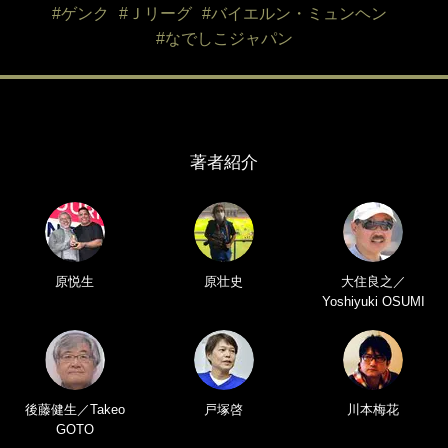
#ゲンク
#Ｊリーグ
#バイエルン・ミュンヘン
#なでしこジャパン
著者紹介
原悦生
原壮史
大住良之／
Yoshiyuki OSUMI
後藤健生／Takeo
戸塚啓
川本梅花
GOTO