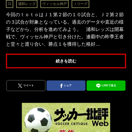
J1
浦和レッズ
ヴィッセル神戸
Ｊリーグ
今回のｔｏｔｏはＪ１第２節の１０試合と、Ｊ２第２節
の３試合が対象となっている。過去のデータや直近の様
子などから、分析を進めてみよう。 浦和レッズは開幕
戦で、ヴィッセル神戸と引き分けた。連覇中の昨季王者
と堂々と渡り合い、勝点１を獲得した格好…
続きを読む
ツイート
シェア
LINEで送る