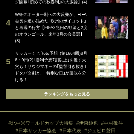
グ開幕｢初めての秋春制｣の大激論】(4)
W杯クオーター制への大反発か、FIFA
会長を追い詰めた｢欧州のボイコット｣
と再選の行方【FIFA3兆円の野望と2度
のオウンゴール、来年3月の会長選】
(3)
サッカーくじ｢toto予想｣(第1664回)8月
8・9日(2)｢勝利予想7割以上｣を覆す大
穴も！サウジマネーの｢監督引き抜き｣
ドタバタ劇と、｢特別な日｣が勝敗を分
ける！
ランキングをもっと見る
#北中米ワールドカップ大特集
#伊東純也
#中村敬斗
#日本サッカー協会
#日本代表
#ジュビロ磐田