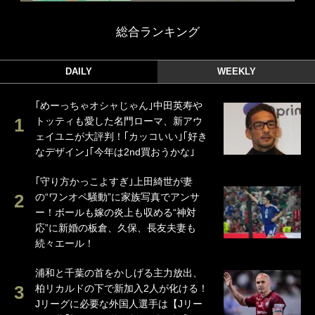
総合ランキング
DAILY
WEEKLY
｢めーっちゃオシャじゃん｣中田英寿や
トッティも愛した名門ローマ、新アウ
ェイユニが大評判！｢カッコいい｣｢好き
なデザイン｣｢今年は2nd買おうかな｣
｢守り方かっこよすぎ｣上田綺世が妻
の“ワンオペ騒動”に家族写真でアンサ
ー！ボールも嫁の炎上も収める“神対
応”に新婚の板倉、久保、長友夫妻も
続々エール！
浦和と千葉の首をかしげる主力放出、
柏リカルドの下で新加入2人が化ける！
Jリーグに必要な外国人選手は【Jリー