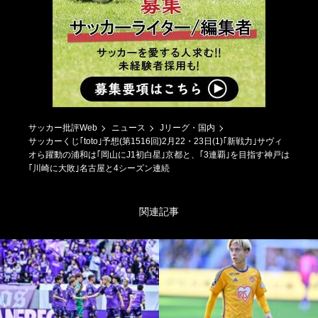
サッカー批評Web
ニュース
Jリーグ・国内
サッカーくじ｢toto｣予想(第1516回)2月22・23日(1)｢新戦力｣サヴィ
オら躍動の浦和は｢岡山にJ1初白星｣京都と、｢3連覇｣を目指す神戸は
｢川崎に大敗｣名古屋と4シーズン連続
関連記事