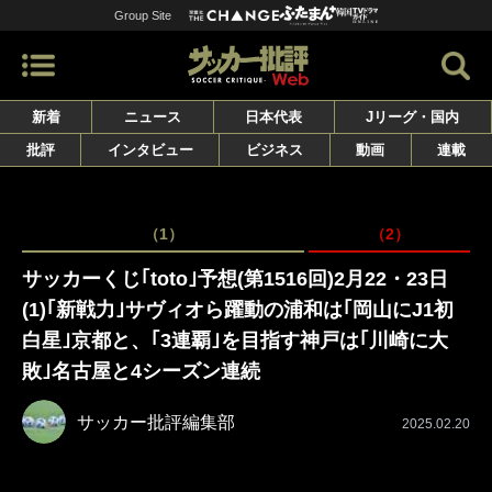
Group Site
新着
ニュース
日本代表
Jリーグ・国内
批評
インタビュー
ビジネス
動画
連載
（1）
（2）
サッカーくじ｢toto｣予想(第1516回)2月22・23日
(1)｢新戦力｣サヴィオら躍動の浦和は｢岡山にJ1初
白星｣京都と、｢3連覇｣を目指す神戸は｢川崎に大
敗｣名古屋と4シーズン連続
サッカー批評編集部
2025.02.20