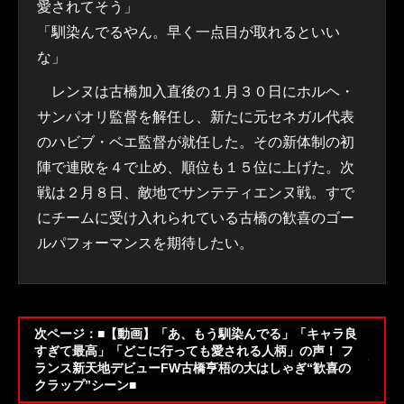
愛されてそう」
「馴染んでるやん。早く一点目が取れるといい
な」
レンヌは古橋加入直後の１月３０日にホルヘ・
サンパオリ監督を解任し、新たに元セネガル代表
のハビブ・ベエ監督が就任した。その新体制の初
陣で連敗を４で止め、順位も１５位に上げた。次
戦は２月８日、敵地でサンテティエンヌ戦。すで
にチームに受け入れられている古橋の歓喜のゴー
ルパフォーマンスを期待したい。
次ページ：■【動画】「あ、もう馴染んでる」「キャラ良
すぎて最高」「どこに行っても愛される人柄」の声！ フ
ランス新天地デビューFW古橋亨梧の大はしゃぎ“歓喜の
クラップ”シーン■