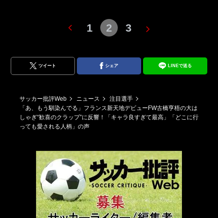
1
2
3
ツイート
シェア
LINEで送る
サッカー批評Web
ニュース
注目選手
「あ、もう馴染んでる」フランス新天地デビューFW古橋亨梧の大は
しゃぎ“歓喜のクラップ”に反響！「キャラ良すぎて最高」「どこに行
っても愛される人柄」の声