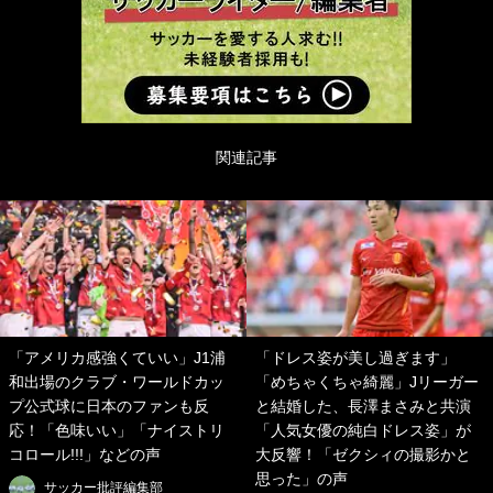
関連記事
「アメリカ感強くていい」J1浦
「ドレス姿が美し過ぎます」
和出場のクラブ・ワールドカッ
「めちゃくちゃ綺麗」Jリーガー
プ公式球に日本のファンも反
と結婚した、長澤まさみと共演
応！「色味いい」「ナイストリ
「人気女優の純白ドレス姿」が
コロール!!!」などの声
大反響！「ゼクシィの撮影かと
思った」の声
サッカー批評編集部