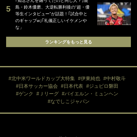
｢知念さんを煽ってたのと同じ人？｣鹿
島・鈴木優磨、大逆転勝利後の“超・優
等生インタビュー”が話題！｢試合中と
のギャップw｣｢礼儀正しいイケメンや
な」
ランキングをもっと見る
#北中米ワールドカップ大特集
#伊東純也
#中村敬斗
#日本サッカー協会
#日本代表
#ジュビロ磐田
#ゲンク
#Ｊリーグ
#バイエルン・ミュンヘン
#なでしこジャパン