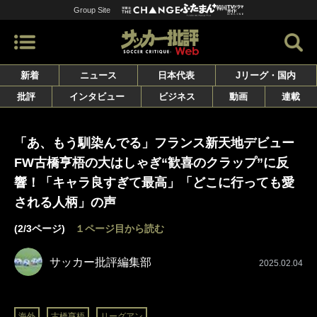
Group Site
新着
ニュース
日本代表
Jリーグ・国内
批評
インタビュー
ビジネス
動画
連載
「あ、もう馴染んでる」フランス新天地デビュー
FW古橋亨梧の大はしゃぎ“歓喜のクラップ”に反
響！「キャラ良すぎて最高」「どこに行っても愛
される人柄」の声
(2/3ページ)
１ページ目から読む
サッカー批評編集部
2025.02.04
海外
古橋亨梧
リーグアン