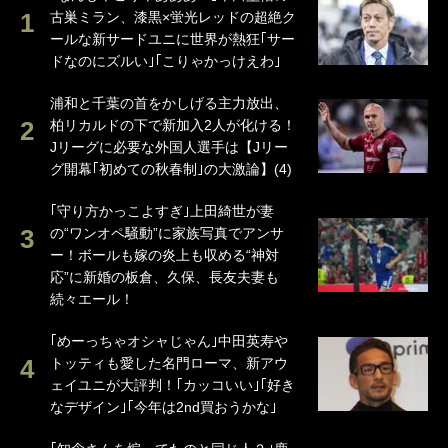
古巣ミラン、漆黒×蛍光レッドの超絶ク
ールな新サードユニに世界が熱狂｢サー
ドなのにズルい｣｢こりゃかっけえわ｣
浦和と千葉の首をかしげる主力放出、
柏リカルドの下で新加入2人が化ける！
Jリーグに必要な外国人選手は【Jリー
グ開幕｢初めての秋春制｣の大激論】(4)
｢守り方かっこよすぎ｣上田綺世が妻
の“ワンオペ騒動”に家族写真でアンサ
ー！ボールも嫁の炎上も収める“神対
応”に新婚の板倉、久保、長友夫妻も
続々エール！
｢めーっちゃオシャじゃん｣中田英寿や
トッティも愛した名門ローマ、新アウ
ェイユニが大評判！｢カッコいい｣｢好き
なデザイン｣｢今年は2nd買おうかな｣