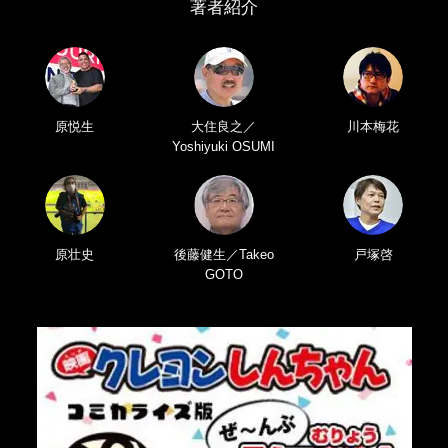
著者紹介
原悦生
大住良之／
川本梅花
Yoshiyuki OSUMI
原壮史
後藤健生／Takeo
戸塚啓
GOTO