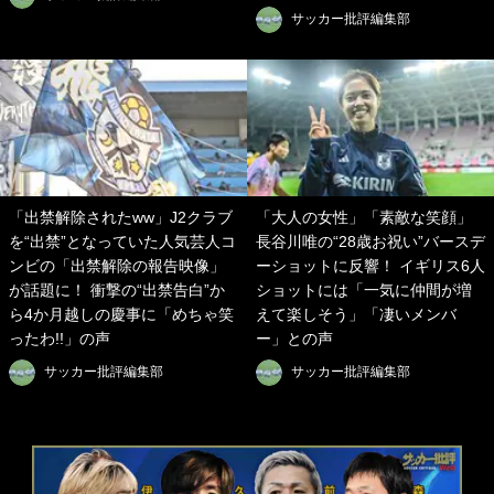
サッカー批評編集部
「出禁解除されたww」J2クラブ
「大人の女性」「素敵な笑顔」
を“出禁”となっていた人気芸人コ
長谷川唯の“28歳お祝い”バースデ
ンビの「出禁解除の報告映像」
ーショットに反響！ イギリス6人
が話題に！ 衝撃の“出禁告白”か
ショットには「一気に仲間が増
ら4か月越しの慶事に「めちゃ笑
えて楽しそう」「凄いメンバ
ったわ!!」の声
ー」との声
サッカー批評編集部
サッカー批評編集部