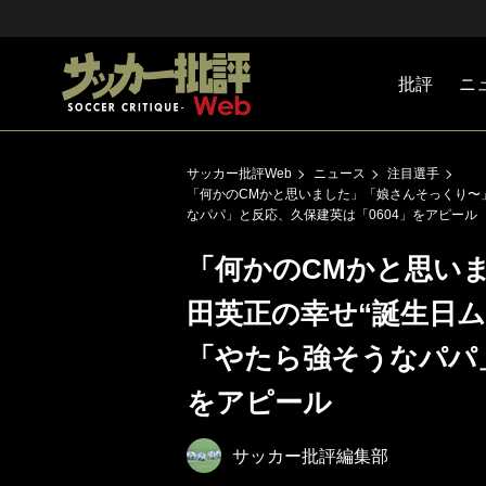
批評
ニ
Jリーグ
戦術
注目選手
海外サッ
監督
マネー
チームマ
日本代表
サッカー批評Web
ニュース
注目選手
「何かのCMかと思いました」「娘さんそっくり〜」
なパパ」と反応、久保建英は「0604」をアピール
「何かのCMかと思い
田英正の幸せ“誕生日ム
「やたら強そうなパパ」
をアピール
サッカー批評編集部