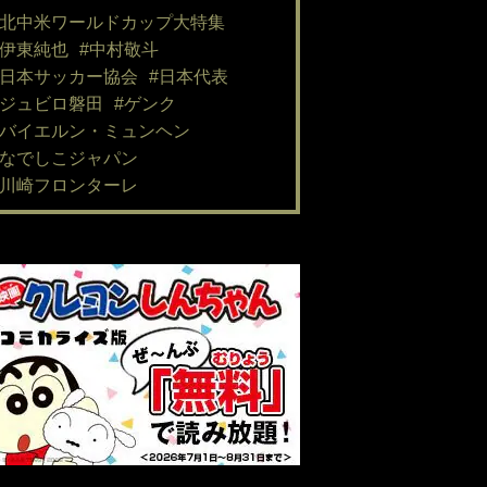
#北中米ワールドカップ大特集
#伊東純也
#中村敬斗
#日本サッカー協会
#日本代表
#ジュビロ磐田
#ゲンク
#バイエルン・ミュンヘン
#なでしこジャパン
#川崎フロンターレ