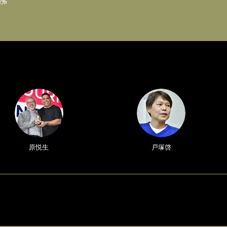
沸
原悦生
戸塚啓