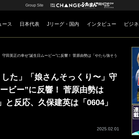
Group Site
ュース
日本代表
Jリーグ・国内
インタビュー
ビジネ
・国内
カー
ネジメント
Jリーグ・国内
戦術
注目選手
海外サッカー
監督
マネー
チームマネジメント
日本代表
守田英正の幸せ“誕生日ムービー”に反響！ 菅原由勢は「やたら強そう
ました」「娘さんそっくり〜」守
ービー”に反響！ 菅原由勢は
と反応、久保建英は「0604」
2025.02.01