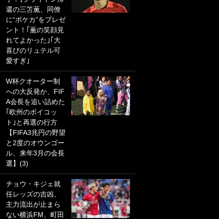
還の三笘薫、同僚
PKにイタリア代表
に“ポケカ”をプレゼ
GKも成す術なし！
ント！｢薫の笑顔見
｢ノーチャンスすぎ
れてよかった｣｢大
るわ｣｢綺世のPKの
喜びのリュテル可
上手さは世界屈指
愛すぎ｣
かも｣
W杯クオーター制
｢また敬斗が魚に
への大反発か、FIF
笑｣菅原由勢がW杯
A会長を追い詰めた
戦士の夏休み秘蔵
｢欧州のボイコッ
ショット公開！ 川
ト｣と再選の行方
口春奈と結婚のモ
【FIFA3兆円の野望
テ男も登場で｢写真
と2度のオウンゴー
全部楽しそう｣｢タ
ル、来年3月の会長
ケの水中かわいす
選】(3)
ぎる」
チョウ・キジェ就
｢セカンドで決まり
任レッズの吉凶、
だな｣19歳の日本代
主力流出が止まら
表MFが加入したス
ない横浜FM、町田
ペイン名門、“地中