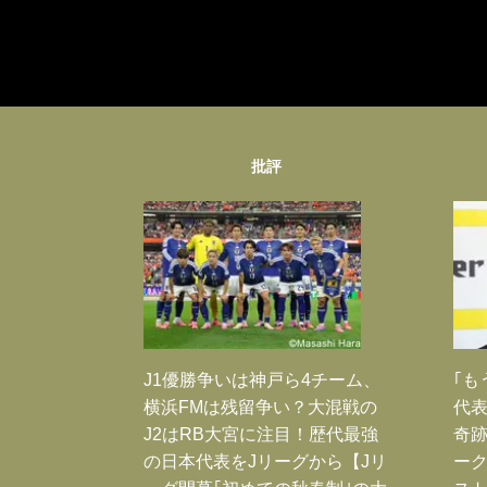
批評
J1優勝争いは神戸ら4チーム、
｢も
横浜FMは残留争い？大混戦の
代表
J2はRB大宮に注目！歴代最強
奇
の日本代表をJリーグから【Jリ
ー