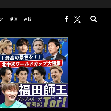
ス
動画
連載
熊崎敬の「路地から始まる処世術」
下田恒幸の「10倍面白くなるサッカー中継の見方」
サッカー批評PHOTOギャラリー「ピッチの焦点」
後藤健生の「蹴球放浪記」
原悦生PHOTOギャラリー「サッカー遠近」
「だれかに言いたくなる記録」
福田師王「ブンデスリーガ奮闘記 Tor!」
大住良之の「この世界のコーナーエリアから」