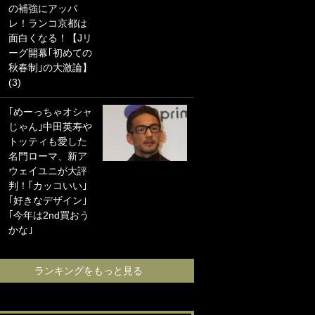
の補強にアッパ
海の夕日”新アウェ
レ！ランコ京都は
イユニに大反響｢か
面白くなる！【Jリ
っこよすぎ｣｢革新
ーグ開幕｢初めての
的｣｢ソソられる！｣
秋春制｣の大激論】
(3)
｢お土産最高すぎ
笑｣｢どうやって入
｢めーっちゃオシャ
手？｣ブライトン帰
じゃん｣中田英寿や
還の三笘薫、同僚
トッティも愛した
に“ポケカ”をプレゼ
名門ローマ、新ア
ント！｢薫の笑顔見
ウェイユニが大評
れてよかった｣｢大
判！｢カッコいい｣
喜びのリュテル可
｢好きなデザイン｣
愛すぎ｣
｢今年は2nd買おう
かな｣
ランキングをも
ランキングをもっと見る