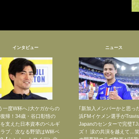
インタビュー
ニュース
う一度W杯へ｣大ケガからの
｢新加入メンバーかと思っ
復帰！34歳・谷口彰悟の
浜FMイケメン選手がTravis
跡を支えた日本資本のベルギ
Japanのセンターで完璧T
クラブ、次なる野望はW杯ベ
ズ！ 涙の共演を越えて…