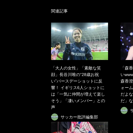
関連記事
「大人の女性」「素敵な笑
「森香
顔」長谷川唯の“28歳お祝
いww
い”バースデーショットに反
森香澄
響！ イギリス6人ショットに
ォーム
は「一気に仲間が増えて楽し
だよな
そう」「凄いメンバー」との
だ」な
声
サッカー批評編集部