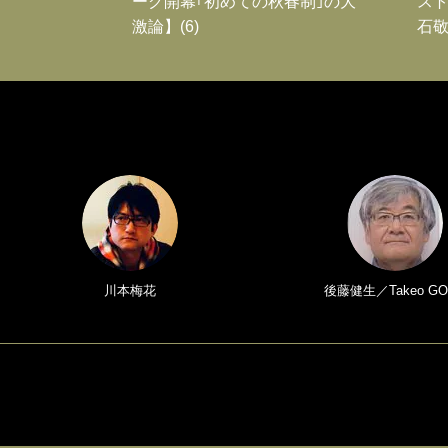
ーグ開幕｢初めての秋春制｣の大
スト
激論】(6)
石敬
川本梅花
後藤健生／Takeo GO