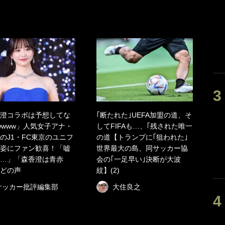
澄コラボは予想してな
｢断たれた｣UEFA加盟の道、そ
wwww」人気女子アナ・
してFIFAも…、｢残された唯一
のJ1・FC東京のユニフ
の道【トランプに｢狙われた｣
姿にファン歓喜！「嘘
世界最大の島、同サッカー協
…」「森香澄は青赤
会の｢一足早い｣決断が大波
どの声
紋】(2)
サッカー批評編集部
大住良之