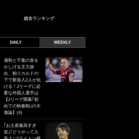
総合ランキング
DAILY
WEEKLY
浦和と千葉の首を
｢光の速さじゃん｣
かしげる主力放
｢えっぐいミドル｣
出、柏リカルドの
ドイツ名門移籍の
下で新加入2人が化
日本代表23歳ボラ
ける！Jリーグに必
ンチ、移籍後初ゴ
要な外国人選手は
ールに驚愕！｢見た
【Jリーグ開幕｢初
事ないシュートや｣
めての秋春制｣の大
｢聡がどんどん遠く
激論】(4)
なっていく」
｢お土産最高すぎ
｢誰が止めれんねん
笑｣｢どうやって入
w｣フェイエ上田綺
手？｣ブライトン帰
世の“神コース”弾丸