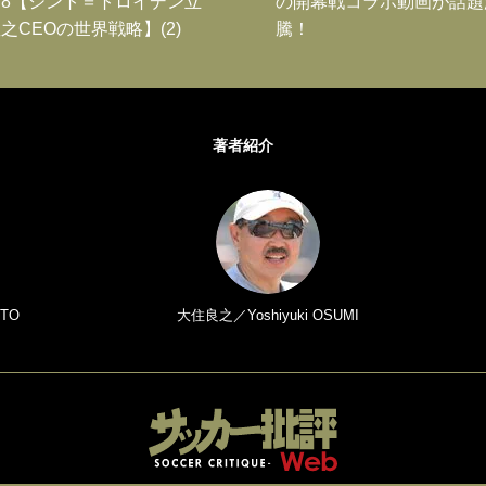
8【シント＝トロイデン立
の開幕戦コラボ動画が話題
之CEOの世界戦略】(2)
騰！
著者紹介
TO
大住良之／Yoshiyuki OSUMI