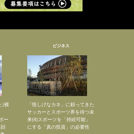
ビジネス
た｣横
「怪しげなカネ」に頼ってきた
サッカーとスポーツ界を待つ未
Jポー
来(4)スポーツを「持続可能」
笑顔
にする「真の投資」の必要性