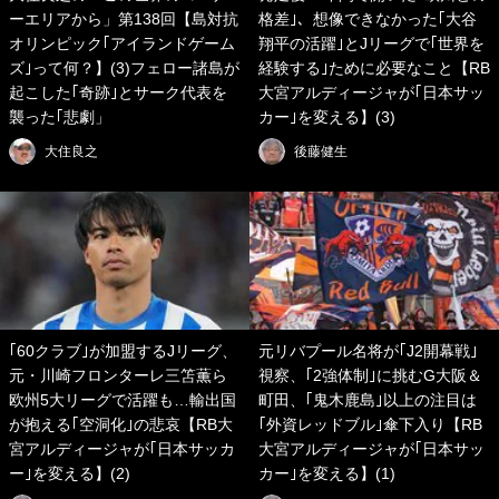
ーエリアから」第138回【島対抗
格差｣、想像できなかった｢大谷
オリンピック｢アイランドゲーム
翔平の活躍｣とJリーグで｢世界を
ズ｣って何？】(3)フェロー諸島が
経験する｣ために必要なこと【RB
起こした｢奇跡｣とサーク代表を
大宮アルディージャが｢日本サッ
襲った｢悲劇」
カー｣を変える】(3)
大住良之
後藤健生
｢60クラブ｣が加盟するJリーグ、
元リバプール名将が｢J2開幕戦｣
元・川崎フロンターレ三笘薫ら
視察、｢2強体制｣に挑むG大阪＆
欧州5大リーグで活躍も…輸出国
町田、｢鬼木鹿島｣以上の注目は
が抱える｢空洞化｣の悲哀【RB大
｢外資レッドブル｣傘下入り【RB
宮アルディージャが｢日本サッカ
大宮アルディージャが｢日本サッ
ー｣を変える】(2)
カー｣を変える】(1)