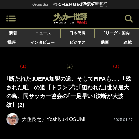
Group Site
新着
ニュース
日本代表
Jリーグ・国内
批評
インタビュー
ビジネス
動画
連載
（1）
（2）
（3）
｢断たれた｣UEFA加盟の道、そしてFIFAも…、｢残
された唯一の道【トランプに｢狙われた｣世界最大
の島、同サッカー協会の｢一足早い｣決断が大波
紋】(2)
大住良之／Yoshiyuki OSUMI
2025.01.27