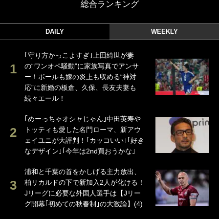
総合ランキング
DAILY
WEEKLY
｢守り方かっこよすぎ｣上田綺世が妻
の“ワンオペ騒動”に家族写真でアンサ
ー！ボールも嫁の炎上も収める“神対
応”に新婚の板倉、久保、長友夫妻も
続々エール！
｢めーっちゃオシャじゃん｣中田英寿や
トッティも愛した名門ローマ、新アウ
ェイユニが大評判！｢カッコいい｣｢好き
なデザイン｣｢今年は2nd買おうかな｣
浦和と千葉の首をかしげる主力放出、
柏リカルドの下で新加入2人が化ける！
Jリーグに必要な外国人選手は【Jリー
グ開幕｢初めての秋春制｣の大激論】(4)