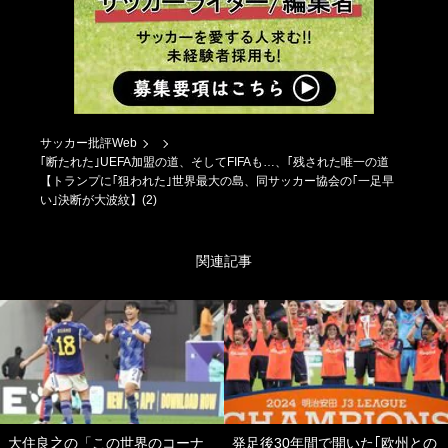
サッカー批評Web
｢断たれた｣UEFA加盟の道、そしてFIFAも…、｢残された唯一の道
【トランプに｢狙われた｣世界最大の島、同サッカー協会の｢一足早
い｣決断が大波紋】(2)
関連記事
大住良之の「この世界のコーナ
発足後30年間で開いた｢欧州との