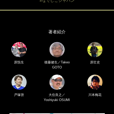
#なでしこジャパン
著者紹介
原悦生
後藤健生／Takeo
原壮史
GOTO
戸塚啓
大住良之／
川本梅花
Yoshiyuki OSUMI