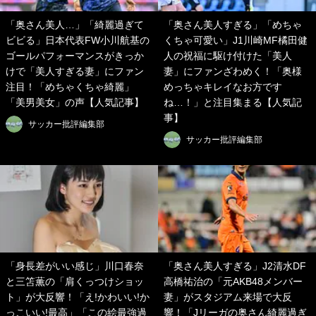
「奥さん美人…」「綺麗過ぎて
「奥さん美人すぎる」「めちゃ
ビビる」日本代表FW小川航基の
くちゃ可愛い」J1川崎MF橘田健
ゴールパフォーマンスがきっか
人の祝福に駆け付けた「美人
けで「美人すぎる妻」にファン
妻」にファンざわめく！「奥様
注目！「めちゃくちゃ綺麗」
めっちゃキレイなお方です
「美男美女」の声【人気記事】
ね…！」と注目集まる【人気記
事】
サッカー批評編集部
サッカー批評編集部
「身長差がいい感じ」川口春奈
「奥さん美人すぎる」J2清水DF
と三笘薫の「肩くっつけショッ
高橋祐治の「元AKB48メンバー
ト」が大反響！「え!かわいい!か
妻」がスタジアム来場で大反
っこいい!最高」「この絵最強過
響！「Jリーガの奥さん綺麗過ぎ