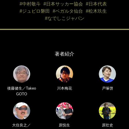
#中村敬斗
#日本サッカー協会
#日本代表
#ジュビロ磐田
#ベガルタ仙台
#松木玖生
#なでしこジャパン
著者紹介
後藤健生／Takeo
川本梅花
戸塚啓
GOTO
大住良之／
原悦生
原壮史