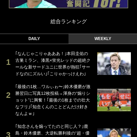
総合ランキング
DAILY
WEEKLY
｢なんじゃこりゃあああ！｣本田圭佑の
古巣ミラン、漆黒×蛍光レッドの超絶ク
ールな新サードユニに世界が熱狂｢サー
ドなのにズルい｣｢こりゃかっけえわ｣
｢最後の1枚…ワルぃゎ〜｣鈴木優磨が激
勝翌日に写真12枚投稿→渾身の“煽りシ
ョット”に興奮！｢最後の1枚までの壮大
なフリ｣｢知念くんのことどんだけ好き
なんよｗ｣
｢知念さんを煽ってたのと同じ人？｣鹿
島・鈴木優磨、大逆転勝利後の“超・優