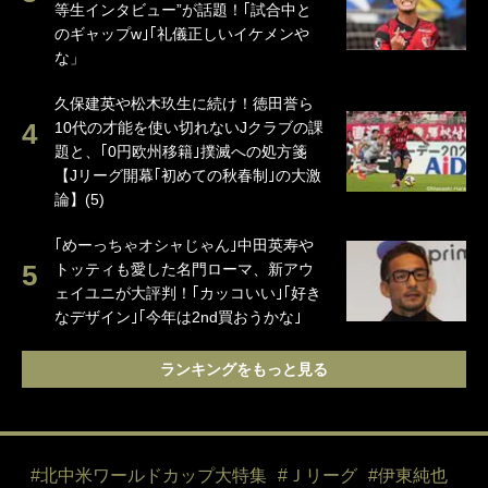
等生インタビュー”が話題！｢試合中と
のギャップw｣｢礼儀正しいイケメンや
な」
久保建英や松木玖生に続け！徳田誉ら
10代の才能を使い切れないJクラブの課
題と、｢0円欧州移籍｣撲滅への処方箋
【Jリーグ開幕｢初めての秋春制｣の大激
論】(5)
｢めーっちゃオシャじゃん｣中田英寿や
トッティも愛した名門ローマ、新アウ
ェイユニが大評判！｢カッコいい｣｢好き
なデザイン｣｢今年は2nd買おうかな｣
ランキングをもっと見る
#北中米ワールドカップ大特集
#Ｊリーグ
#伊東純也