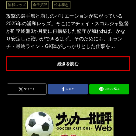
浦和レッズ
金子拓郎
松本泰志
攻撃の選手層と崩しのバリエーションが広がっている
2025年の浦和レッズ。そこにマチェイ・スコルジャ監督
が昨季終盤3か月間に再構築した堅守が加われば、かな
り安定した戦いができるはず。そのためにも、ボラン
チ・最終ライン・GK陣がしっかりとした仕事を…
続きを読む
ツイート
シェア
LINEで送る