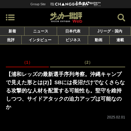
Group Site
新着
ニュース
日本代表
Jリーグ・国内
批評
インタビュー
ビジネス
動画
連載
（1）
（2）
【浦和レッズの最新選手序列考察。沖縄キャンプ
で見えた形とは(2)】SBには長沼だけでなくさらな
る攻撃的な人材を配置する可能性も。堅守を維持
しつつ、サイドアタックの迫力アップは可能なの
か
2025.02.01