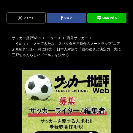
ツイート
シェア
LINEで送る
サッカー批評Web
ニュース
海外サッカー
「うめぇ」「ノッてきたな」スパルタ三戸舜介のノートラップ“ニア
ぶち抜き”ボレー弾に脚光！ 日本人対決で「縦の速さと決定力、実に
三戸ちゃんらしいゴール」を決める