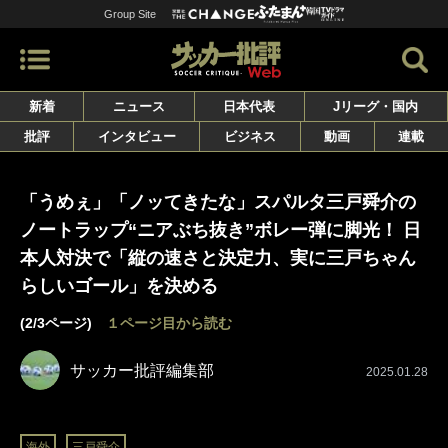
Group Site
新着
ニュース
日本代表
Jリーグ・国内
批評
インタビュー
ビジネス
動画
連載
「うめぇ」「ノッてきたな」スパルタ三戸舜介の
ノートラップ“ニアぶち抜き”ボレー弾に脚光！ 日
本人対決で「縦の速さと決定力、実に三戸ちゃん
らしいゴール」を決める
(2/3ページ)
１ページ目から読む
サッカー批評編集部
2025.01.28
海外
三戸舜介