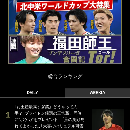
総合ランキング
DAILY
WEEKLY
｢お土産最高すぎ笑｣｢どうやって入
手？｣ブライトン帰還の三笘薫、同僚
に“ポケカ”をプレゼント！｢薫の笑顔見
れてよかった｣｢大喜びのリュテル可愛