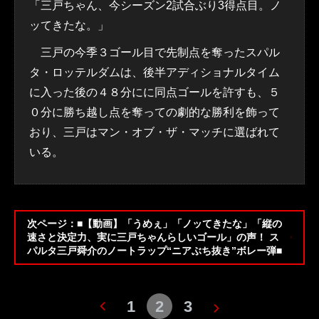
「三戸ちゃん、今シーズン2試合ぶり3得点目。ノ
ッてきたな。」
三戸の今季３ゴール目で先制点を奪ったスパル
タ・ロッテルダムは、後半アディショナルタイム
に入った後の４８分にに同点ゴールを許すも、５
０分に勝ち越し点を奪っての劇的な勝利を飾って
おり、三戸はマン・オブ・ザ・マッチに選ばれて
いる。
次ページ：■【動画】「うめぇ」「ノッてきたな」「縦の
速さと決定力、実に三戸ちゃんらしいゴール」の声！ ス
パルタ三戸舜介のノートラップ“ニアぶち抜き”ボレー弾■
1
2
3