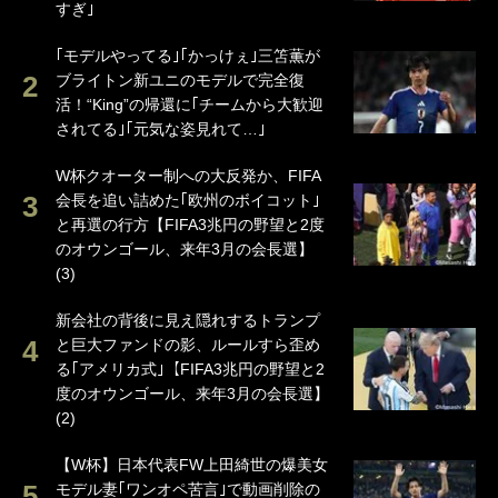
すぎ｣
｢モデルやってる｣｢かっけぇ｣三笘薫が
ブライトン新ユニのモデルで完全復
活！“King”の帰還に｢チームから大歓迎
されてる｣｢元気な姿見れて…｣
W杯クオーター制への大反発か、FIFA
会長を追い詰めた｢欧州のボイコット｣
と再選の行方【FIFA3兆円の野望と2度
のオウンゴール、来年3月の会長選】
(3)
新会社の背後に見え隠れするトランプ
と巨大ファンドの影、ルールすら歪め
る｢アメリカ式｣【FIFA3兆円の野望と2
度のオウンゴール、来年3月の会長選】
(2)
【W杯】日本代表FW上田綺世の爆美女
モデル妻｢ワンオペ苦言｣で動画削除の