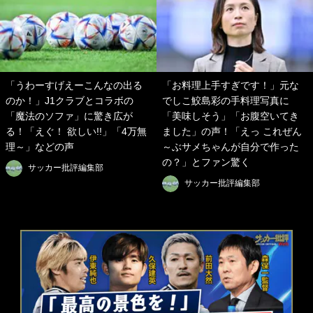
「うわーすげえーこんなの出る
「お料理上手すぎです！」元な
のか！」J1クラブとコラボの
でしこ鮫島彩の手料理写真に
「魔法のソファ」に驚き広が
「美味しそう」「お腹空いてき
る！「えぐ！ 欲しい!!」「4万無
ました」の声！「えっ これぜん
理～」などの声
～ぶサメちゃんが自分で作った
の？」とファン驚く
サッカー批評編集部
サッカー批評編集部