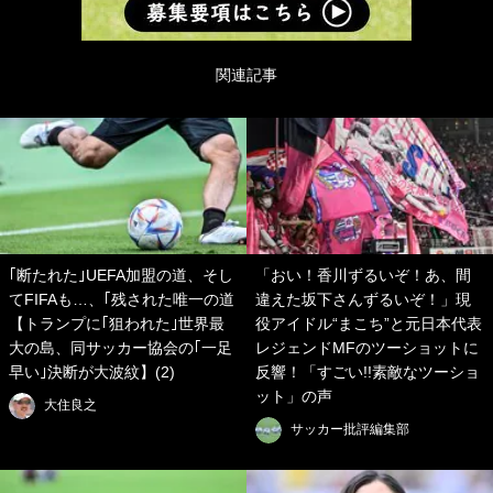
関連記事
｢断たれた｣UEFA加盟の道、そし
「おい！香川ずるいぞ！あ、間
てFIFAも…、｢残された唯一の道
違えた坂下さんずるいぞ！」現
【トランプに｢狙われた｣世界最
役アイドル“まこち”と元日本代表
大の島、同サッカー協会の｢一足
レジェンドMFのツーショットに
早い｣決断が大波紋】(2)
反響！「すごい!!素敵なツーショ
ット」の声
大住良之
サッカー批評編集部