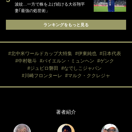
波紋…一方で株を上げ続ける大谷翔平
妻｢最強の処世術」
ランキングをもっと見る
#北中米ワールドカップ大特集
#伊東純也
#日本代表
#中村敬斗
#バイエルン・ミュンヘン
#ゲンク
#ジュビロ磐田
#なでしこジャパン
#川崎フロンターレ
#マルク・ククレジャ
著者紹介