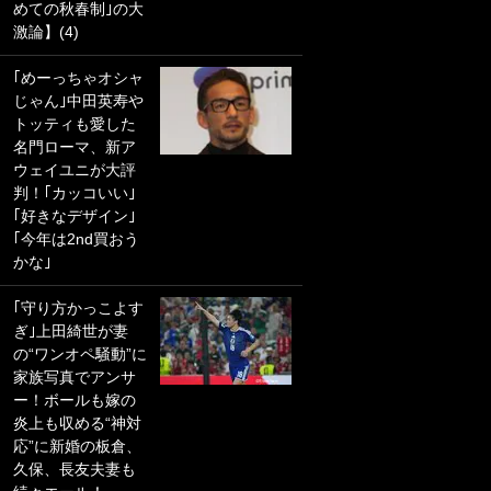
めての秋春制｣の大
｢聡がどんどん遠く
激論】(4)
なっていく」
｢めーっちゃオシャ
｢誰が止めれんねん
じゃん｣中田英寿や
w｣フェイエ上田綺
トッティも愛した
世の“神コース”弾丸
名門ローマ、新ア
PKにイタリア代表
ウェイユニが大評
GKも成す術なし！
判！｢カッコいい｣
｢ノーチャンスすぎ
｢好きなデザイン｣
るわ｣｢綺世のPKの
｢今年は2nd買おう
上手さは世界屈指
かな｣
かも｣
｢守り方かっこよす
｢また敬斗が魚に
ぎ｣上田綺世が妻
笑｣菅原由勢がW杯
の“ワンオペ騒動”に
戦士の夏休み秘蔵
家族写真でアンサ
ショット公開！ 川
ー！ボールも嫁の
口春奈と結婚のモ
炎上も収める“神対
テ男も登場で｢写真
応”に新婚の板倉、
全部楽しそう｣｢タ
久保、長友夫妻も
ケの水中かわいす