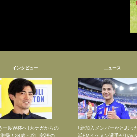
インタビュー
ニュース
う一度W杯へ｣大ケガからの
｢新加入メンバーかと思っ
復帰！34歳・谷口彰悟の
浜FMイケメン選手がTravis