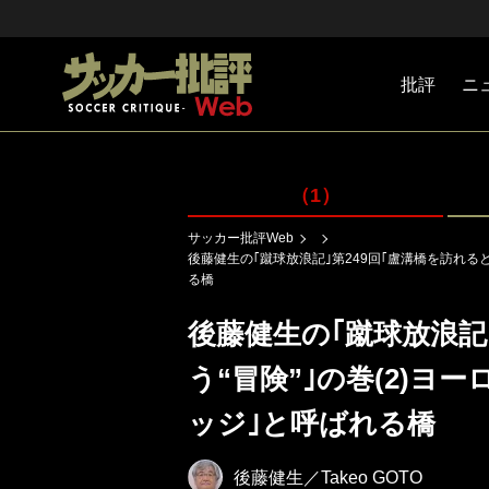
批評
ニ
Jリーグ
戦術
注目選手
海外サッ
監督
マネー
チームマ
日本代表
（1）
サッカー批評Web
後藤健生の｢蹴球放浪記｣第249回｢盧溝橋を訪れると
る橋
後藤健生の｢蹴球放浪記
う“冒険”｣の巻(2)ヨ
ッジ｣と呼ばれる橋
後藤健生／Takeo GOTO