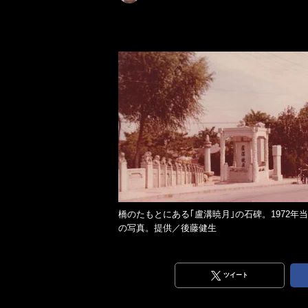
橋のたもとにある｢盧溝暁月｣の石碑。1972年
の写真。提供／後藤健生
ツイート