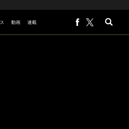
ス
動画
連載
熊崎敬の「路地から始まる処世術」
下田恒幸の「10倍面白くなるサッカー中継の見方」
サッカー批評PHOTOギャラリー「ピッチの焦点」
後藤健生の「蹴球放浪記」
原悦生PHOTOギャラリー「サッカー遠近」
「だれかに言いたくなる記録」
福田師王「ブンデスリーガ奮闘記 Tor!」
大住良之の「この世界のコーナーエリアから」