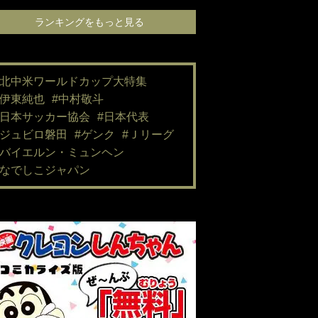
ランキングをも
ランキングをもっと見る
#北中米ワールドカップ大特集
#伊東純也
#中村敬斗
#日本サッカー協会
#日本代表
#ジュビロ磐田
#ゲンク
#Ｊリーグ
#バイエルン・ミュンヘン
#なでしこジャパン