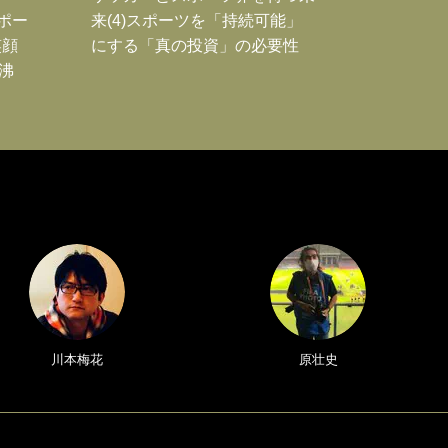
Jポー
来(4)スポーツを「持続可能」
笑顔
にする「真の投資」の必要性
沸
川本梅花
原壮史