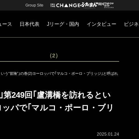
Group Site
ュース
日本代表
Jリーグ・国内
インタビュー
ビジネ
・国内
カー
ネジメント
Jリーグ・国内
戦術
注目選手
海外サッカー
監督
マネー
チームマネジメント
日本代表
（2）
いう“冒険”｣の巻(2)ヨーロッパで｢マルコ・ポーロ・ブリッジ｣と呼ばれ
｣第249回｢盧溝橋を訪れるとい
ーロッパで｢マルコ・ポーロ・ブリ
2025.01.24