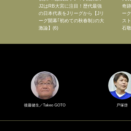
J2はRB大宮に注目！歴代最強
奇
の日本代表をJリーグから【Jリ
ー
ーグ開幕｢初めての秋春制｣の大
スト
激論】(6)
石敬
後藤健生／Takeo GOTO
戸塚啓