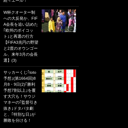
続々エール！
ぎる」
W杯クオーター制
｢セカンドで決まり
への大反発か、FIF
だな｣19歳の日本代
A会長を追い詰めた
表MFが加入したス
｢欧州のボイコッ
ペイン名門、“地中
ト｣と再選の行方
海の夕日”新アウェ
【FIFA3兆円の野望
イユニに大反響｢か
と2度のオウンゴー
っこよすぎ｣｢革新
ル、来年3月の会長
的｣｢ソソられる！｣
選】(3)
｢お土産最高すぎ
サッカーくじ｢toto
笑｣｢どうやって入
予想｣(第1664回)8
手？｣ブライトン帰
月8・9日(2)｢勝利
還の三笘薫、同僚
予想7割以上｣を覆
に“ポケカ”をプレゼ
す大穴も！サウジ
ント！｢薫の笑顔見
マネーの｢監督引き
れてよかった｣｢大
抜き｣ドタバタ劇
喜びのリュテル可
と、｢特別な日｣が
愛すぎ｣
勝敗を分ける！