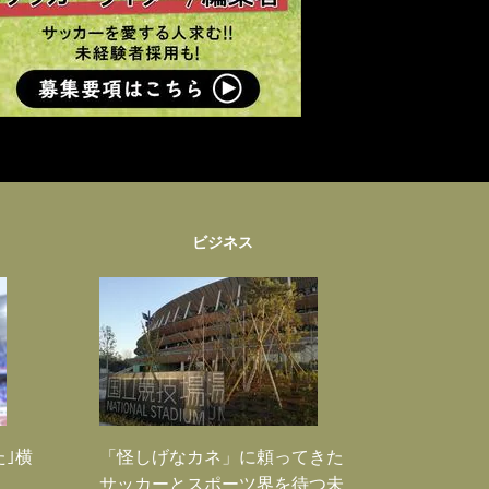
ビジネス
た｣横
「怪しげなカネ」に頼ってきた
サッカーとスポーツ界を待つ未