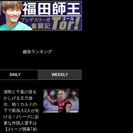
総合ランキング
DAILY
WEEKLY
浦和と千葉の首を
｢光の速さじゃん｣
かしげる主力放
｢えっぐいミドル｣
出、柏リカルドの
ドイツ名門移籍の
下で新加入2人が化
日本代表23歳ボラ
ける！Jリーグに必
ンチ、移籍後初ゴ
要な外国人選手は
ールに驚愕！｢見た
【Jリーグ開幕｢初
事ないシュートや｣