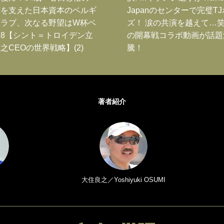
跡を支えた日本資本のベルギ
Japanのセンターで完璧T
クラブ、次なる野望はW杯ベ
ズ！ 涙の共演を越えて…
8【シント＝トロイデン立
の開幕戦コラボ動画が話題
之CEOの世界戦略】(2)
騰！
著者紹介
大住良之／Yoshiyuki OSUMI