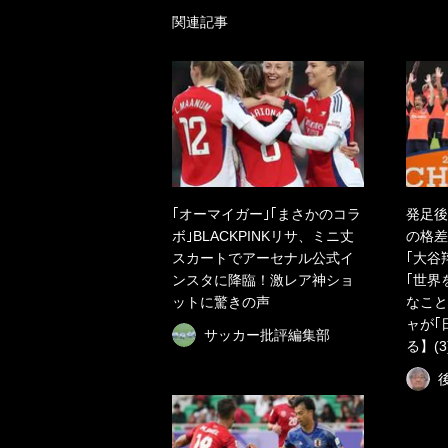
関連記事
｢オーマイガー｣｢まさかのコラ
発足後
ボ｣BLACKPINKリサ、ミニ丈
の格差
スカートでアーセナル公式イ
｢大谷
ンスタに降臨！激レア神ショ
｢世界
ットに驚きの声
なこと
ャが｢
サッカー批評編集部
る】(3