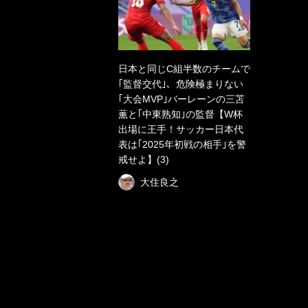
日本と同じC組半数のチームで
｢監督交代｣、危険極まりない
｢大会MVP｣バーレーンの三苫
薫と｢中東熟知｣の監督【W杯
出場に王手！サッカー日本代
表は｢2025年初戦の相手｣を警
戒せよ】(3)
大住良之