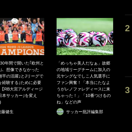
30年間で開いた｢欧州と
「めっちゃ美人だなぁ」故郷
｣、想像できなかった
の地域リーグチームに加入の
翔平の活躍｣とJリーグで
元ヤングなでしこ人気選手に
を経験する｣ために必要
ファン興奮！「本当にたなよ
【RB大宮アルディージ
うがレノファレディースに来
日本サッカー｣を変え
ちゃった！」「10番つけるの
)
ね」などの声
後藤健生
サッカー批評編集部