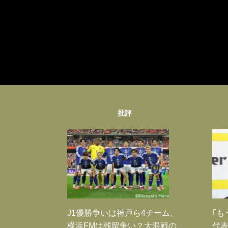
批評
J1優勝争いは神戸ら4チーム、
｢も
横浜FMは残留争い？大混戦の
代表