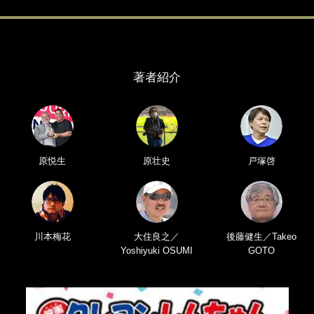
著者紹介
原悦生
原壮史
戸塚啓
川本梅花
大住良之／
後藤健生／Takeo
Yoshiyuki OSUMI
GOTO