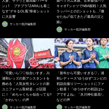
人妻、サラリと最高級｢バーキ
歳ベッカム末娘、世界最強パッ
ン｣！ プチプラ｢ZARA｣も着こ
キャオTシャツでNBA観戦！人気
なす“デキるOL風”帰省ショット
ラッパーとの2ショットも…｢痩
に大反響
せたね｣｢似てきた｣｢最高の父と
娘｣
サッカー批評編集部
サッカー批評編集部
「可愛いら♡♡似合いすぎ」J1
「新年から可愛いすぎる♡」浦
浦和レッズの新アシスタントを
和レディース“ゆうゆず”コンビの
務める「人気女性タレントの新
初詣自撮りツーショットにファ
ユニフォーム取材姿」が話題
ン歓喜！「ゆうゆずの初詣はレ
に！「めちゃくちゃ似合ってる!!
アですよね」「氷川神社最高!」
「かわいい」の声
などの声
サッカー批評編集部
サッカー批評編集部