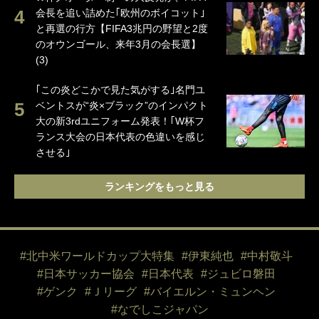
会長を追い詰めた｢欧州のボイコット｣
と再選の行方【FIFA3兆円の野望と2度
のオウンゴール、来年3月の会長選】
(3)
｢この炎どこかで見た気がする｣名門ユ
ベントスが“炎×ブラック”のインパクト
大の新3rdユニフォーム発表！｢W杯フ
ランス大会の日本代表の色違いを感じ
させる｣
ランキングをもっと見る
#北中米ワールドカップ大特集
#伊東純也
#中村敬斗
#日本サッカー協会
#日本代表
#ジュビロ磐田
#ゲンク
#Ｊリーグ
#バイエルン・ミュンヘン
#なでしこジャパン