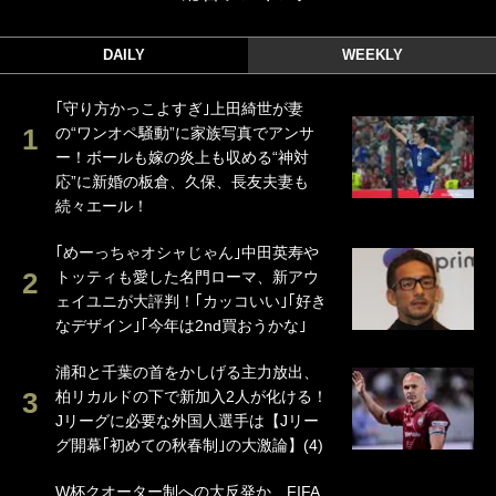
DAILY
WEEKLY
｢守り方かっこよすぎ｣上田綺世が妻
の“ワンオペ騒動”に家族写真でアンサ
ー！ボールも嫁の炎上も収める“神対
応”に新婚の板倉、久保、長友夫妻も
続々エール！
｢めーっちゃオシャじゃん｣中田英寿や
トッティも愛した名門ローマ、新アウ
ェイユニが大評判！｢カッコいい｣｢好き
なデザイン｣｢今年は2nd買おうかな｣
浦和と千葉の首をかしげる主力放出、
柏リカルドの下で新加入2人が化ける！
Jリーグに必要な外国人選手は【Jリー
グ開幕｢初めての秋春制｣の大激論】(4)
W杯クオーター制への大反発か、FIFA