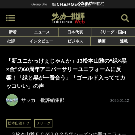
Group Site
新着
ニュース
日本代表
Jリーグ・国内
批評
インタビュー
ビジネス
動画
連載
「新ユニかっけぇじゃんか」J3松本山雅の“緑×黒
×金”の60周年アニバーサリーユニフォームに反
響！「緑と黒が一番合う」「ゴールド入っててカ
ッコいい」の声
サッカー批評編集部
2025.01.12
松本山雅ＦＣ
Ｊリーグ
Ｊ３松本山雅ＦＣが２０２５年シーズンの新ユニフォー