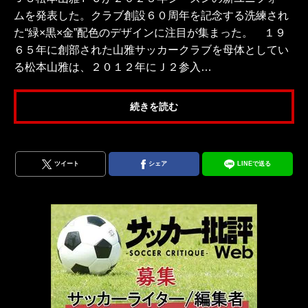
ムを発表した。クラブ創設６０周年を記念する洗練され
た“緑×黒×金”配色のデザインに注目が集まった。 １９
６５年に創部された山雅サッカークラブを母体としてい
る松本山雅は、２０１２年にＪ２参入…
続きを読む
ツイート
シェア
LINEで送る