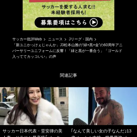
サッカー批評Web
ニュース
Jリーグ・国内
「新ユニかっけぇじゃんか」J3松本山雅の“緑×黒×金”の60周年アニ
バーサリーユニフォームに反響！「緑と黒が一番合う」「ゴールド
入っててカッコいい」の声
関連記事
サッカー日本代表・堂安律の美
｢なんて美しい女の子なんだ｣13