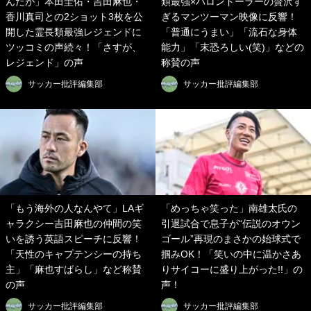
んだが」本田圭佑・吉田麻也・
類最強×バロンドーラーの贅沢す
香川真司との2ショット3枚を公
ぎるマンツーマン映像に反響！
開した霊長類最強レジェンドに
「普通にうまい」「流石な身体
ツッコミの声続々！「さすが、
能力」「末恐ろしい(笑)」などの
レジェンド」の声
称賛の声
サッカー批評編集部
サッカー批評編集部
「もう海外の人なんやて」LAギ
「めっちゃ笑った」南雄太氏の
ャラクシー吉田麻也の仲間の笑
引退試合で息子が“伝説のオウン
いを誘う英語スピーチに反響！
ゴール”再現のまさかの始球式で
「天性のキャプテンシーの持ち
掴みOK！「笑いの中に温かさあ
主」「麻也すばらし」など称賛
りサイコーに盛り上がった!!」の
の声
声！
サッカー批評編集部
サッカー批評編集部