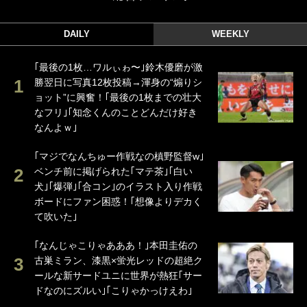
DAILY
WEEKLY
｢最後の1枚…ワルぃゎ〜｣鈴木優磨が激
勝翌日に写真12枚投稿→渾身の“煽りシ
ョット”に興奮！｢最後の1枚までの壮大
なフリ｣｢知念くんのことどんだけ好き
なんよｗ｣
｢マジでなんちゅー作戦なの槙野監督w｣
ベンチ前に掲げられた｢マテ茶｣｢白い
犬｣｢爆弾｣｢合コン｣のイラスト入り作戦
ボードにファン困惑！｢想像よりデカく
て吹いた｣
｢なんじゃこりゃあああ！｣本田圭佑の
古巣ミラン、漆黒×蛍光レッドの超絶ク
ールな新サードユニに世界が熱狂｢サー
ドなのにズルい｣｢こりゃかっけえわ｣