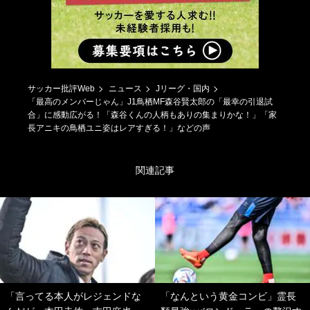
サッカー批評Web
ニュース
Jリーグ・国内
「最高のメンバーじゃん」J1鳥栖MF森谷賢太郎の「最幸の引退試
合」に感動広がる！「森谷くんの人柄もありの集まりかな！」「家
長アニキの鳥栖ユニ姿はレアすぎる！」などの声
関連記事
「言ってる本人がレジェンドな
「なんという黄金コンビ」霊長