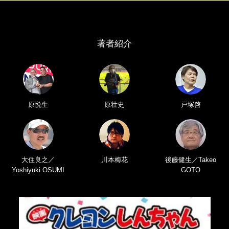
著者紹介
原悦生
原壮史
戸塚啓
大住良之／
川本梅花
後藤健生／Takeo
Yoshiyuki OSUMI
GOTO