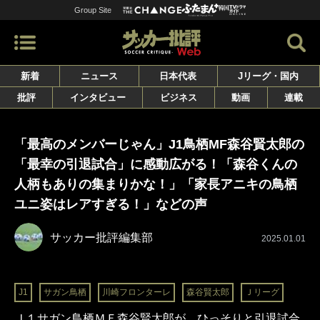
Group Site
新着
ニュース
日本代表
Jリーグ・国内
批評
インタビュー
ビジネス
動画
連載
「最高のメンバーじゃん」J1鳥栖MF森谷賢太郎の
「最幸の引退試合」に感動広がる！「森谷くんの
人柄もありの集まりかな！」「家長アニキの鳥栖
ユニ姿はレアすぎる！」などの声
サッカー批評編集部
2025.01.01
J1
サガン鳥栖
川崎フロンターレ
森谷賢太郎
Ｊリーグ
Ｊ１サガン鳥栖ＭＦ森谷賢太郎が、ひっそりと引退試合