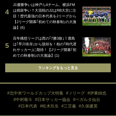
J1優勝争いは神戸ら4チーム、横浜FM
は残留争い？大混戦のJ2はRB大宮に注
目！歴代最強の日本代表をJリーグから
【Jリーグ開幕｢初めての秋春制｣の大激
論】(6)
百年構想リーグは西の｢7勝3敗｣！鹿島
は｢早川依存｣から脱却を！柏の｢時代遅
れサッカー｣に期待！【Jリーグ開幕｢初
めての秋春制｣の大激論】(1)
ランキングをもっと見る
#北中米ワールドカップ大特集
#Ｊリーグ
#伊東純也
#中村敬斗
#日本サッカー協会
#ベガルタ仙台
#日本代表
#松木玖生
#三笘薫
#久保建英