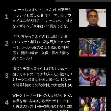
｢めーっちゃオシャじゃん｣中田英寿や
トッティも愛した名門ローマ、新アウ
ェイユニが大評判！｢カッコいい｣｢好き
なデザイン｣｢今年は2nd買おうかな｣
｢守り方かっこよすぎ｣上田綺世が妻
の“ワンオペ騒動”に家族写真でアンサ
ー！ボールも嫁の炎上も収める“神対
応”に新婚の板倉、久保、長友夫妻も
続々エール！
浦和と千葉の首をかしげる主力放出、
柏リカルドの下で新加入2人が化ける！
Jリーグに必要な外国人選手は【Jリー
グ開幕｢初めての秋春制｣の大激論】(4)
W杯クオーター制への大反発か、FIFA
会長を追い詰めた｢欧州のボイコット｣
と再選の行方【FIFA3兆円の野望と2度