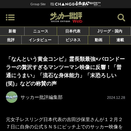
Group Site
新着
ニュース
日本代表
Jリーグ・国内
批評
インタビュー
ビジネス
動画
連載
「なんという黄金コンビ」霊長類最強×バロンドー
ラーの贅沢すぎるマンツーマン映像に反響！「普
通にうまい」「流石な身体能力」「末恐ろしい
(笑)」などの称賛の声
サッカー批評編集部
2024.12.28
元女子レスリング日本代表の吉田沙保里さんが１２月２
７日に自身の公式ＳＮＳにピッチ上でのサッカー映像を