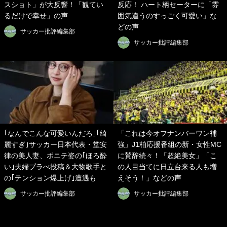
スショト」が大反響！「観てい
反応！ ハート柄セーターに「雰
るだけで幸せ」の声
囲気違うのすっごく可愛い」な
どの声
サッカー批評編集部
サッカー批評編集部
｢なんでこんな可愛いんだろ｣｢綺
「これは今オフナンバーワン補
麗すぎ｣サッカー日本代表・堂安
強」J1柏応援番組の新・女性MC
律の美人妻、ポニテ姿の｢ほろ酔
に賛辞続々！「超絶美女」「こ
い｣夫婦プラべ投稿＆大物歌手と
の人目当てに日立台来る人も増
の｢テンション爆上げ｣遭遇も
えそう！」などの声
サッカー批評編集部
サッカー批評編集部