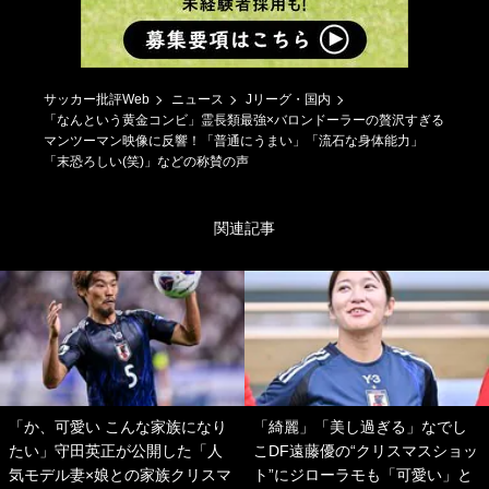
サッカー批評Web
ニュース
Jリーグ・国内
「なんという黄金コンビ」霊長類最強×バロンドーラーの贅沢すぎる
マンツーマン映像に反響！「普通にうまい」「流石な身体能力」
「末恐ろしい(笑)」などの称賛の声
関連記事
「か、可愛い こんな家族になり
「綺麗」「美し過ぎる」なでし
たい」守田英正が公開した「人
こDF遠藤優の“クリスマスショッ
気モデル妻×娘との家族クリスマ
ト”にジローラモも「可愛い」と