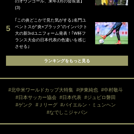
のオウンゴール、来年3月の会長選】
(3)
｢この炎どこかで見た気がする｣名門ユ
ベントスが“炎×ブラック”のインパクト
大の新3rdユニフォーム発表！｢W杯フ
ランス大会の日本代表の色違いを感じ
させる｣
ランキングをもっと見る
#北中米ワールドカップ大特集
#伊東純也
#中村敬斗
#日本サッカー協会
#日本代表
#ジュビロ磐田
#ゲンク
#Ｊリーグ
#バイエルン・ミュンヘン
#なでしこジャパン