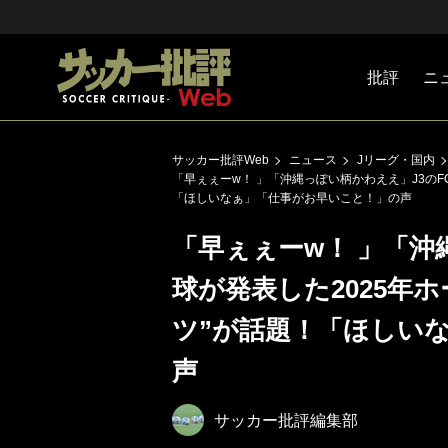
批評
ニ
Jリーグ
戦術
注目選手
海外サッ
監督
マネー
チームマ
日本代表
サッカー批評Web
ニュース
Jリーグ・国内
「早ぇぇーw！ 」「沖縄っぽい柄かわええ」J3のFC
「ほしいなぁ」「仕事がお早いこと！」の声
「早ぇぇーw！ 」「沖
球が発表した2025年ホ
ツ”が話題！「ほしい
声
サッカー批評編集部