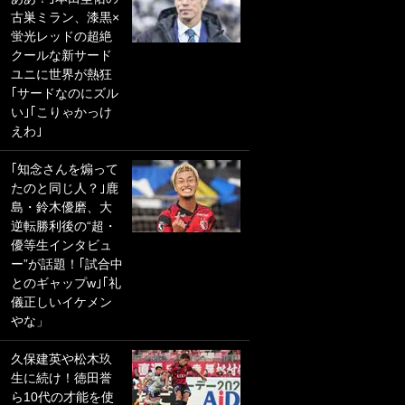
古巣ミラン、漆黒×
PKにイタリア代表
蛍光レッドの超絶
GKも成す術なし！
クールな新サード
｢ノーチャンスすぎ
ユニに世界が熱狂
るわ｣｢綺世のPKの
｢サードなのにズル
上手さは世界屈指
い｣｢こりゃかっけ
かも｣
えわ｣
｢また敬斗が魚に
｢知念さんを煽って
笑｣菅原由勢がW杯
たのと同じ人？｣鹿
戦士の夏休み秘蔵
島・鈴木優磨、大
ショット公開！ 川
逆転勝利後の“超・
口春奈と結婚のモ
優等生インタビュ
テ男も登場で｢写真
ー”が話題！｢試合中
全部楽しそう｣｢タ
とのギャップw｣｢礼
ケの水中かわいす
儀正しいイケメン
ぎる」
やな」
｢お土産最高すぎ
久保建英や松木玖
笑｣｢どうやって入
生に続け！徳田誉
手？｣ブライトン帰
ら10代の才能を使
還の三笘薫、同僚