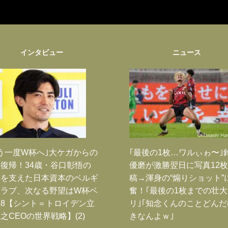
インタビュー
ニュース
う一度W杯へ｣大ケガからの
｢最後の1枚…ワルぃゎ〜｣
復帰！34歳・谷口彰悟の
優磨が激勝翌日に写真12
跡を支えた日本資本のベルギ
稿→渾身の“煽りショット”
クラブ、次なる野望はW杯ベ
奮！｢最後の1枚までの壮
8【シント＝トロイデン立
リ｣｢知念くんのことどん
之CEOの世界戦略】(2)
きなんよｗ｣