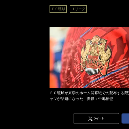
ＦＣ琉球
Ｊリーグ
ＦＣ琉球が来季のホーム開幕戦での配布する限
ャツが話題になった 撮影：中地拓也
ツイート