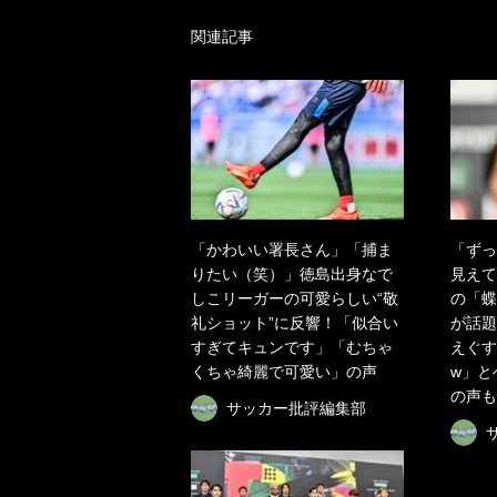
関連記事
「かわいい署長さん」「捕ま
「ずっ
りたい（笑）」徳島出身なで
見えて
しこリーガーの可愛らしい“敬
の「蝶
礼ショット”に反響！「似合い
が話題
すぎてキュンです」「むちゃ
えぐす
くちゃ綺麗で可愛い」の声
w」と
の声も
サッカー批評編集部