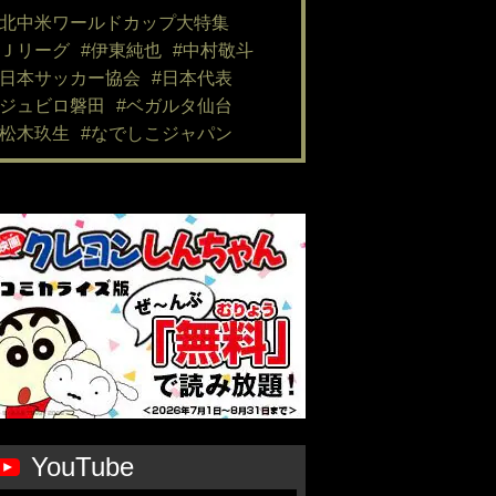
#北中米ワールドカップ大特集
#Ｊリーグ
#伊東純也
#中村敬斗
#日本サッカー協会
#日本代表
#ジュビロ磐田
#ベガルタ仙台
#松木玖生
#なでしこジャパン
YouTube