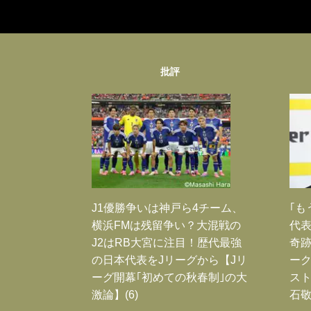
批評
J1優勝争いは神戸ら4チーム、
｢も
横浜FMは残留争い？大混戦の
代表
J2はRB大宮に注目！歴代最強
奇
の日本代表をJリーグから【Jリ
ー
ーグ開幕｢初めての秋春制｣の大
スト
激論】(6)
石敬