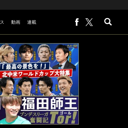
ス
動画
連載
熊崎敬の「路地から始まる処世術」
下田恒幸の「10倍面白くなるサッカー中継の見方」
サッカー批評PHOTOギャラリー「ピッチの焦点」
後藤健生の「蹴球放浪記」
原悦生PHOTOギャラリー「サッカー遠近」
「だれかに言いたくなる記録」
福田師王「ブンデスリーガ奮闘記 Tor!」
大住良之の「この世界のコーナーエリアから」