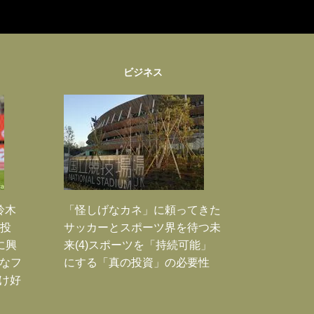
ビジネス
鈴木
「怪しげなカネ」に頼ってきた
枚投
サッカーとスポーツ界を待つ未
に興
来(4)スポーツを「持続可能」
大なフ
にする「真の投資」の必要性
だけ好