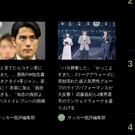
と見てたらコナン君に
「バカ興奮した」「かっこよ
きた…」鹿島FW知念慶
すぎた」Jリーグアウォーズに
ネクタイ×革ジャン」姿
突如現れた超人気男性グルー
に！ 衣装に加え「負担
プのライブパフォーマンスが
ぎる」「知念の負担よ
大反響！ 武藤嘉紀らJ優秀選
ベストイレブンへの指摘
手のランウェイウォークを盛
り上げる
サッカー批評編集部
サッカー批評編集部