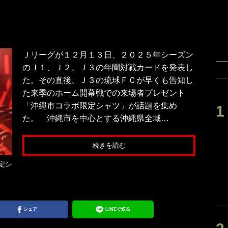
Ｊリーグが１２月１３日、２０２５年シーズン
のＪ１、Ｊ２、Ｊ３の年間対戦カードを発表し
た。その直後、Ｊ３の琉球ＦＣが早くも告知し
た来季のホーム開幕戦での来場者プレゼント
「沖縄市コラボ限定シャツ」が話題を集め
た。 沖縄市を中心とする沖縄県全域…
続きを読む
定シ
シェア
LINEで送る