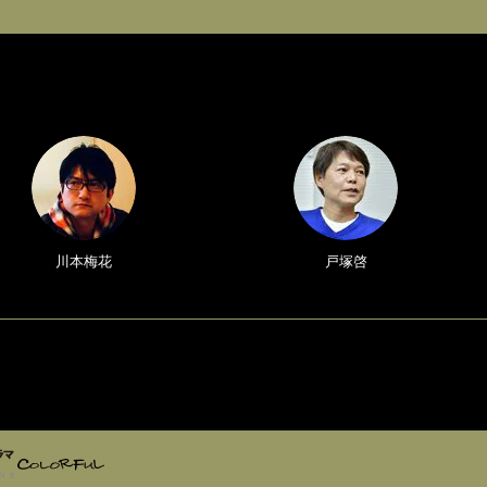
川本梅花
戸塚啓