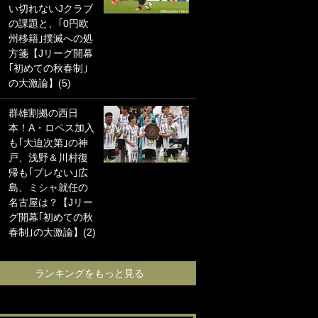
い切れないJクラブ
に“ポケカ”をプレゼ
の課題と、｢0円欧
ント！｢薫の笑顔見
州移籍｣撲滅への処
れてよかった｣｢大
方箋【Jリーグ開幕
喜びのリュテル可
｢初めての秋春制｣
愛すぎ｣
の大激論】(5)
浦和と千葉の首を
群雄割拠の西日
かしげる主力放
本！A・ロペス加入
出、柏リカルドの
も｢大迫次第｣の神
下で新加入2人が化
戸、浅野＆川村復
ける！Jリーグに必
帰も｢ブレない｣広
要な外国人選手は
島、ミシャ就任の
【Jリーグ開幕｢初
名古屋は？【Jリー
めての秋春制｣の大
グ開幕｢初めての秋
激論】(4)
春制｣の大激論】(2)
ランキングをも
ランキングをもっと見る