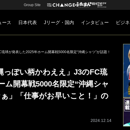
Group Site
ュース
日本代表
Jリーグ・国内
インタビュー
ビジネ
・国内
カー
ネジメント
Jリーグ・国内
戦術
注目選手
海外サッカー
監督
マネー
チームマネジメント
日本代表
琉球が発表した2025年ホーム開幕戦5000名限定“沖縄シャツ”が話題！
縄っぽい柄かわええ」J3のFC琉
ーム開幕戦5000名限定“沖縄シャ
なぁ」「仕事がお早いこと！」の
2024.12.14