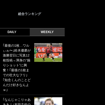
総合ランキング
DAILY
WEEKLY
｢最後の1枚…ワル
｢光の速さじゃん｣
ぃゎ〜｣鈴木優磨が
｢えっぐいミドル｣
激勝翌日に写真12
ドイツ名門移籍の
枚投稿→渾身の“煽
日本代表23歳ボラ
りショット”に興
ンチ、移籍後初ゴ
奮！｢最後の1枚ま
ールに驚愕！｢見た
での壮大なフリ｣
事ないシュートや｣
｢知念くんのことど
｢聡がどんどん遠く
んだけ好きなんよ
なっていく」
ｗ｣
｢誰が止めれんねん
｢なんじゃこりゃあ
w｣フェイエ上田綺
ああ！｣本田圭佑の
世の“神コース”弾丸