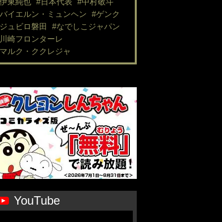
#伊東純也
#日本代表
#中村敬斗
#バイエルン・ミュンヘン
#ゲンク
#ジュビロ磐田
#なでしこジャパン
#川崎フロンターレ
#マルク・ククレジャ
YouTube