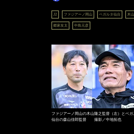
J2
ファジアーノ岡山
ベガルタ仙台
木
郷家友太
中島元彦
ファジアーノ岡山の木山隆之監督（左）とベガ
仙台の森山佳郎監督 撮影／中地拓也