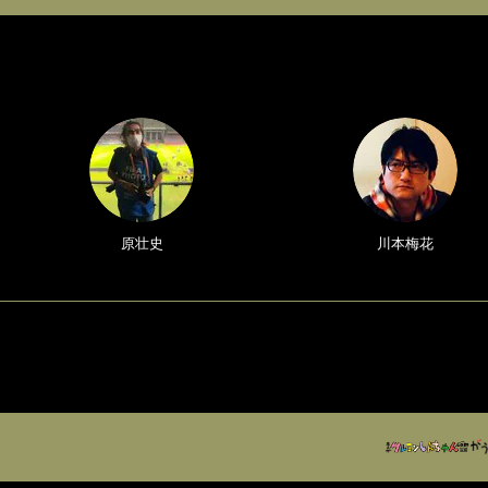
原壮史
川本梅花