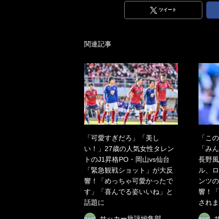
ツイート
関連記事
「可愛すぎだろ」「美し
「この
い！」27歳の人気女性タレン
「みん
トのJ1昇格PO・岡山vs仙台
長野風
「緊急観戦ショット」が大反
ル、ロ
響！「めっちゃ可愛かったで
ンツの
す」「喜んでる姿いいね」と
響！「
話題に
されま
サッカー批評編集部