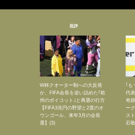
批評
W杯クオーター制への大反発
｢も
か、FIFA会長を追い詰めた｢欧
代表
州のボイコット｣と再選の行方
奇
【FIFA3兆円の野望と2度のオ
ー
ウンゴール、来年3月の会長
スト
選】(3)
石敬