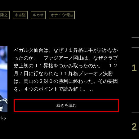
山隆之
末吉塁
ルカオ
オナイウ情滋
ベガルタ仙台は、なぜＪ１昇格に手が届かなか
ったのか。 ファジアーノ岡山は、なぜクラブ
史上初のＪ１昇格をつかみ取ったのか。 １２
月７日に行なわれたＪ１昇格プレーオフ決勝
は、岡山の２対０の勝利に終わった。その要因
を、４つのポイントで読み解く。…
続きを読む
ルタ