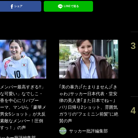
シェア
LINEで送る
メンバー最高すぎる!!」
｢美の暴力｣｢たまりません｣｢き
な可愛い」なでしこ・
ゃわ｣サッカー日本代表・堂安
香を中心にリバプー
律の美人妻｢また日本でね～｣
ーマ、マンUら「豪華メ
パリ日帰り2ショット、雰囲気
男女5ショット」が大反
ガラリの“フェミニン前髪”に絶
素敵なメンバー！圧倒
賛の声
すっ！」の声
サッカー批評編集部
サッカー批評編集部