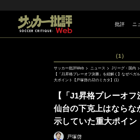
批評
ニ
Jリーグ
戦術
注目選手
海外サッ
監督
マネー
チームマ
日本代表
（1）
サッカー批評Web
ニュース
Jリーグ・国内
【「J1昇格プレーオフ決勝」を紐解く】なぜベガ
大ポイント【戸塚啓のJ2のミカタ】(1)
【「J1昇格プレーオ
仙台の下克上はならな
示していた重大ポイント
戸塚啓