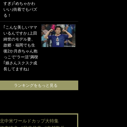
すぎ｣｢めちゃかわ
海の夕日”新アウェ
いい｣街着でもバズ
イユニに大反響｢か
る！
っこよすぎ｣｢革新
的｣｢ソソられる！｣
｢こんな美しいママ
いるんですか｣上田
｢嫁さん美人すぎる
綺世のモデル妻、
て｣W杯で日本を沈
故郷・福岡でも生
めた“天敵FW”が結
後2か月赤ちゃん抱
婚！ 才色兼備の妻
っこで“ラー活”満喫
との挙式ショット
｢娘さんスクスク成
に｢セレソン妻の中
長してますね｣
で一番美人｣｢ミラ
ンダ･カーに似て
る｣
ランキングをもっと見る
ランキングをも
#北中米ワールドカップ大特集