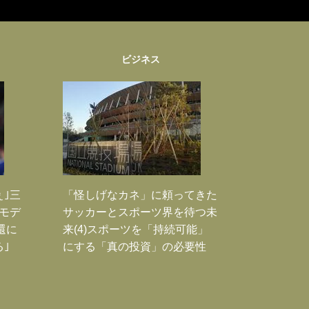
ビジネス
ぇ｣三
「怪しげなカネ」に頼ってきた
モデ
サッカーとスポーツ界を待つ未
還に
来(4)スポーツを「持続可能」
｣
にする「真の投資」の必要性