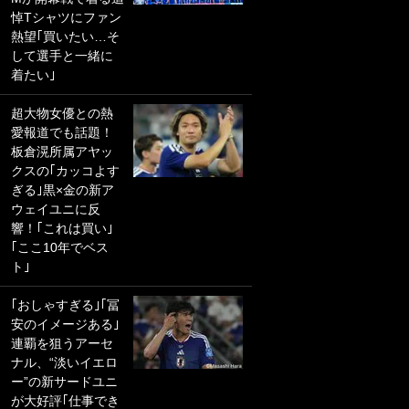
悼Tシャツにファン
PKにイタリア代表
熱望｢買いたい…そ
GKも成す術なし！
して選手と一緒に
｢ノーチャンスすぎ
着たい｣
るわ｣｢綺世のPKの
上手さは世界屈指
超大物女優との熱
かも｣
愛報道でも話題！
板倉滉所属アヤッ
｢また敬斗が魚に
クスの｢カッコよす
笑｣菅原由勢がW杯
ぎる｣黒×金の新ア
戦士の夏休み秘蔵
ウェイユニに反
ショット公開！ 川
響！｢これは買い｣
口春奈と結婚のモ
｢ここ10年でベス
テ男も登場で｢写真
ト｣
全部楽しそう｣｢タ
ケの水中かわいす
｢おしゃすぎる｣｢冨
ぎる」
安のイメージある｣
連覇を狙うアーセ
｢セカンドで決まり
ナル、“淡いイエロ
だな｣19歳の日本代
ー”の新サードユニ
表MFが加入したス
が大好評｢仕事でき
ペイン名門、“地中