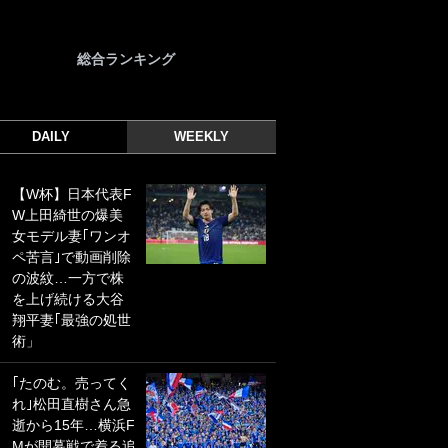
総合ランキング
DAILY
WEEKLY
【W杯】日本代表F
｢光の速さじゃん｣
W上田綺世の爆美
｢えっぐいミドル｣
女モデル妻｢ワンオ
ドイツ名門移籍の
ペ苦言｣で動画削除
日本代表23歳ボラ
の波紋…一方で株
ンチ、移籍後初ゴ
を上げ続ける大谷
ールに驚愕！｢見た
翔平妻｢最強の処世
事ないシュートや｣
術」
｢聡がどんどん遠く
なっていく」
｢たのむ。売ってく
れ｣松田直樹さん急
｢誰が止めれんねん
逝から15年…横浜F
w｣フェイエ上田綺
Mが開幕戦で着る追
世の“神コース”弾丸