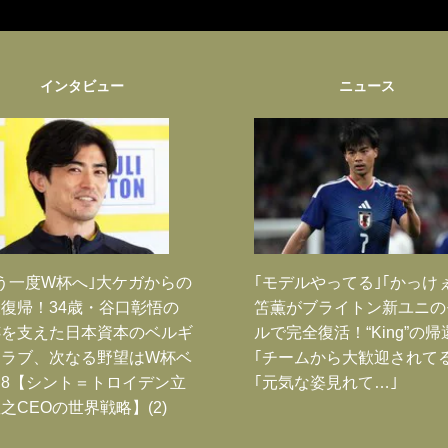
インタビュー
ニュース
う一度W杯へ｣大ケガからの
｢モデルやってる｣｢かっけ
復帰！34歳・谷口彰悟の
笘薫がブライトン新ユニの
跡を支えた日本資本のベルギ
ルで完全復活！“King”の帰
クラブ、次なる野望はW杯ベ
｢チームから大歓迎されてる
8【シント＝トロイデン立
｢元気な姿見れて…｣
之CEOの世界戦略】(2)