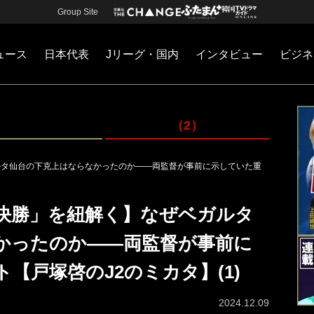
Group Site
ュース
日本代表
Jリーグ・国内
インタビュー
ビジネ
・国内
カー
ネジメント
Jリーグ・国内
戦術
注目選手
海外サッカー
監督
マネー
チームマネジメント
日本代表
（2）
ルタ仙台の下克上はならなかったのか――両監督が事前に示していた重
フ決勝」を紐解く】なぜベガルタ
かったのか――両監督が事前に
【戸塚啓のJ2のミカタ】(1)
2024.12.09