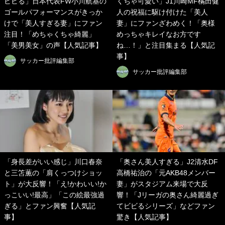
ビビる」日本代表FW小川航基の
くちゃ可愛い」J1川崎MF橘田健
ゴールパフォーマンスがきっか
人の祝福に駆け付けた「美人
けで「美人すぎる妻」にファン
妻」にファンざわめく！「奥様
注目！「めちゃくちゃ綺麗」
めっちゃキレイなお方です
「美男美女」の声【人気記事】
ね…！」と注目集まる【人気記
事】
サッカー批評編集部
サッカー批評編集部
「身長差がいい感じ」川口春奈
「奥さん美人すぎる」J2清水DF
と三笘薫の「肩くっつけショッ
高橋祐治の「元AKB48メンバー
ト」が大反響！「え!かわいい!か
妻」がスタジアム来場で大反
っこいい!最高」「この絵最強過
響！「Jリーガの奥さん綺麗過ぎ
ぎる」とファン興奮【人気記
てビビるシリーズ」などファン
事】
驚き【人気記事】