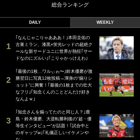
総合ランキング
DAILY
WEEKLY
｢なんじゃこりゃあああ！｣本田圭佑の
古巣ミラン、漆黒×蛍光レッドの超絶ク
ールな新サードユニに世界が熱狂｢サー
ドなのにズルい｣｢こりゃかっけえわ｣
｢最後の1枚…ワルぃゎ〜｣鈴木優磨が激
勝翌日に写真12枚投稿→渾身の“煽りシ
ョット”に興奮！｢最後の1枚までの壮大
なフリ｣｢知念くんのことどんだけ好き
なんよｗ｣
｢知念さんを煽ってたのと同じ人？｣鹿
島・鈴木優磨、大逆転勝利後の“超・優
等生インタビュー”が話題！｢試合中と
のギャップw｣｢礼儀正しいイケメンや
な」