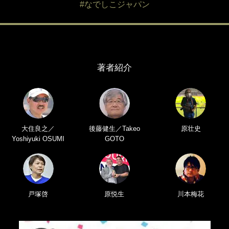
#なでしこジャパン
著者紹介
大住良之／
後藤健生／Takeo
原壮史
Yoshiyuki OSUMI
GOTO
戸塚啓
原悦生
川本梅花