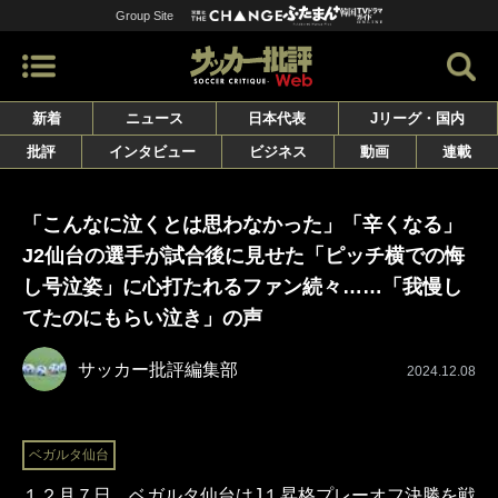
Group Site
新着
ニュース
日本代表
Jリーグ・国内
批評
インタビュー
ビジネス
動画
連載
「こんなに泣くとは思わなかった」「辛くなる」
J2仙台の選手が試合後に見せた「ピッチ横での悔
し号泣姿」に心打たれるファン続々……「我慢し
てたのにもらい泣き」の声
サッカー批評編集部
2024.12.08
ベガルタ仙台
１２月７日、ベガルタ仙台はJ１昇格プレーオフ決勝を戦