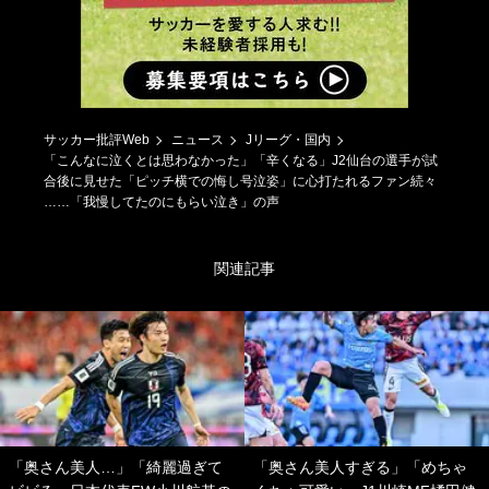
サッカー批評Web
ニュース
Jリーグ・国内
「こんなに泣くとは思わなかった」「辛くなる」J2仙台の選手が試
合後に見せた「ピッチ横での悔し号泣姿」に心打たれるファン続々
……「我慢してたのにもらい泣き」の声
関連記事
「奥さん美人…」「綺麗過ぎて
「奥さん美人すぎる」「めちゃ