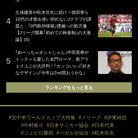
久保建英や松木玖生に続け！徳田誉ら
10代の才能を使い切れないJクラブの課
題と、｢0円欧州移籍｣撲滅への処方箋
【Jリーグ開幕｢初めての秋春制｣の大激
論】(5)
｢めーっちゃオシャじゃん｣中田英寿や
トッティも愛した名門ローマ、新アウ
ェイユニが大評判！｢カッコいい｣｢好き
なデザイン｣｢今年は2nd買おうかな｣
ランキングをもっと見る
#北中米ワールドカップ大特集
#Ｊリーグ
#伊東純也
#中村敬斗
#日本サッカー協会
#日本代表
#ジュビロ磐田
#ベガルタ仙台
#松木玖生