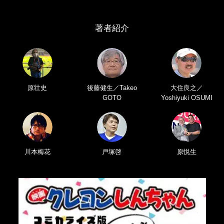
著者紹介
原壮史
後藤健生／Takeo
大住良之／
GOTO
Yoshiyuki OSUMI
川本梅花
戸塚啓
原悦生