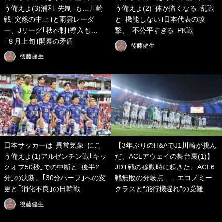
う備えよ(3)浦和｢先制｣も…川崎
う備えよ(2)｢体が痛くなる｣乱戦
戦｢突然の中止｣と雨雲レーダ
と｢機能しない｣日本代表の攻
ー、Jリーグ｢秋春制｣導入も…
撃、｢不公平すぎる｣PK戦
｢８月上旬｣開幕の矛盾
後藤健生
後藤健生
日本サッカーは｢異常気象｣にこ
【3年ぶりのH&AでJ1川崎が挑ん
う備えよ(1)アルゼンチン戦｢キッ
だ、ACLアウェイの舞台裏(1)】
クオフ50秒｣での中断と｢後半2
JDT戦の移動時に起きた、ACL6
分｣の決断、｢30分ハーフ｣への変
戦無敗の分岐点……エコノミー
更と｢消化不良｣の日韓戦
クラスと“飛行機遅れ”の受難
後藤健生