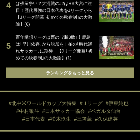
は残留争い？大混戦のJ2はRB大宮に注
目！歴代最強の日本代表をJリーグから
【Jリーグ開幕｢初めての秋春制｣の大激
論】(6)
百年構想リーグは西の｢7勝3敗｣！鹿島
は｢早川依存｣から脱却を！柏の｢時代遅
れサッカー｣に期待！【Jリーグ開幕｢初
めての秋春制｣の大激論】(1)
ランキングをもっと見る
#北中米ワールドカップ大特集
#Ｊリーグ
#伊東純也
#中村敬斗
#日本サッカー協会
#ベガルタ仙台
#日本代表
#松木玖生
#三笘薫
#久保建英