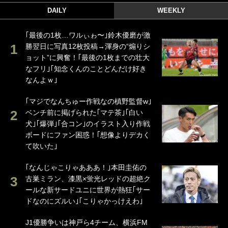
DAILY
WEEKLY
｢最後の1枚…ワルぃゎ〜｣鈴木優磨が激
勝翌日に写真12枚投稿→渾身の“煽りシ
ョット”に興奮！｢最後の1枚までの壮大
なフリ｣｢知念くんのことどんだけ好き
なんよｗ｣
｢マジでなんちゅー作戦なの槙野監督w｣
ベンチ前に掲げられた｢マテ茶｣｢白い
犬｣｢爆弾｣｢合コン｣のイラスト入り作戦
ボードにファン困惑！｢想像よりデカく
て吹いた｣
｢なんじゃこりゃあああ！｣本田圭佑の
古巣ミラン、漆黒×蛍光レッドの超絶ク
ールな新サードユニに世界が熱狂｢サー
ドなのにズルい｣｢こりゃかっけえわ｣
J1優勝争いは神戸ら4チーム、横浜FM