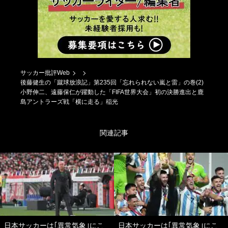
サッカー批評Web
後藤健生の「蹴球放浪記」第235回「忘れられない嵐と雷」の巻(2)
小野伸二、遠藤保仁が躍動した「FIFA世界大会」初の決勝進出と鹿
島アントラーズ戦「横に走る」稲光
関連記事
日本サッカーは｢異常気象｣にこ
日本サッカーは｢異常気象｣にこ