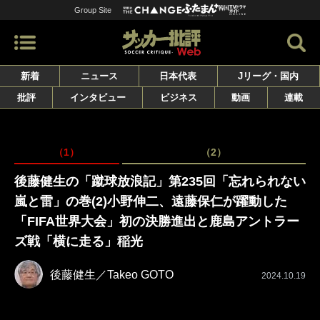
Group Site
新着
ニュース
日本代表
Jリーグ・国内
批評
インタビュー
ビジネス
動画
連載
（1）
（2）
後藤健生の「蹴球放浪記」第235回「忘れられない
嵐と雷」の巻(2)小野伸二、遠藤保仁が躍動した
「FIFA世界大会」初の決勝進出と鹿島アントラー
ズ戦「横に走る」稲光
後藤健生／Takeo GOTO
2024.10.19