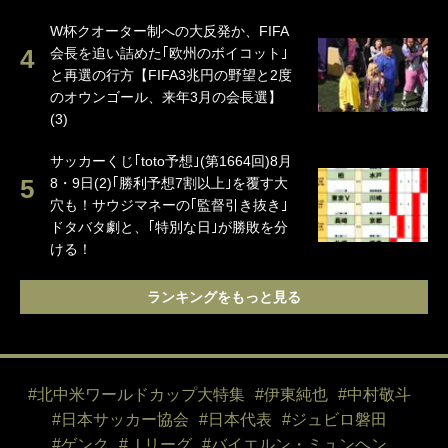
W杯クオーター制への大反発か、FIFA
会長を追い詰めた｢欧州のボイコット｣
と再選の行方【FIFA3兆円の野望と2度
のオウンゴール、来年3月の会長選】
(3)
サッカーくじ｢toto予想｣(第1664回)8月
8・9日(2)｢勝利予想7割以上｣を覆す大
穴も！サウジマネーの｢監督引き抜き｣
ドタバタ劇と、｢特別な日｣が勝敗を分
ける！
ランキングをもっと見る
#北中米ワールドカップ大特集
#伊東純也
#中村敬斗
#日本サッカー協会
#日本代表
#ジュビロ磐田
#ゲンク
#Ｊリーグ
#バイエルン・ミュンヘン