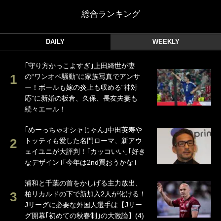
総合ランキング
DAILY
WEEKLY
｢守り方かっこよすぎ｣上田綺世が妻
の“ワンオペ騒動”に家族写真でアンサ
ー！ボールも嫁の炎上も収める“神対
応”に新婚の板倉、久保、長友夫妻も
続々エール！
｢めーっちゃオシャじゃん｣中田英寿や
トッティも愛した名門ローマ、新アウ
ェイユニが大評判！｢カッコいい｣｢好き
なデザイン｣｢今年は2nd買おうかな｣
浦和と千葉の首をかしげる主力放出、
柏リカルドの下で新加入2人が化ける！
Jリーグに必要な外国人選手は【Jリー
グ開幕｢初めての秋春制｣の大激論】(4)