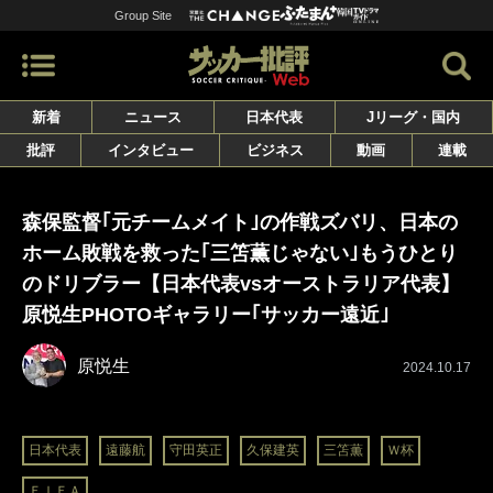
Group Site
新着
ニュース
日本代表
Jリーグ・国内
批評
インタビュー
ビジネス
動画
連載
森保監督｢元チームメイト｣の作戦ズバリ、日本の
ホーム敗戦を救った｢三笘薫じゃない｣もうひとり
のドリブラー【日本代表vsオーストラリア代表】
原悦生PHOTOギャラリー｢サッカー遠近｣
原悦生
2024.10.17
日本代表
遠藤航
守田英正
久保建英
三笘薫
Ｗ杯
ＦＩＦＡ