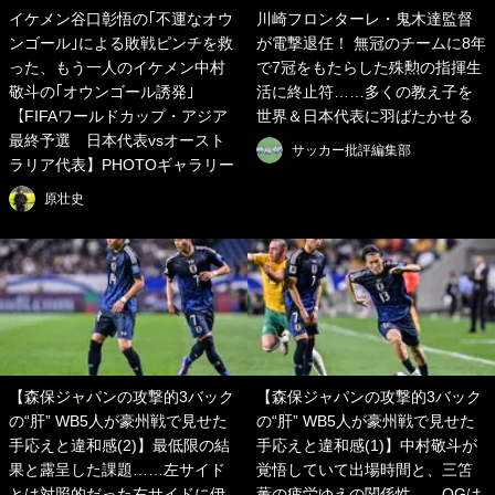
イケメン谷口彰悟の｢不運なオウ
川崎フロンターレ・鬼木達監督
ンゴール｣による敗戦ピンチを救
が電撃退任！ 無冠のチームに8年
った、もう一人のイケメン中村
で7冠をもたらした殊勲の指揮生
敬斗の｢オウンゴール誘発｣
活に終止符……多くの教え子を
【FIFAワールドカップ・アジア
世界＆日本代表に羽ばたかせる
最終予選 日本代表vsオースト
サッカー批評編集部
ラリア代表】PHOTOギャラリー
原壮史
【森保ジャパンの攻撃的3バック
【森保ジャパンの攻撃的3バック
の“肝” WB5人が豪州戦で見せた
の“肝” WB5人が豪州戦で見せた
手応えと違和感(2)】最低限の結
手応えと違和感(1)】中村敬斗が
果と露呈した課題……左サイド
覚悟していて出場時間と、三笘
とは対照的だった右サイドに伊
薫の疲労ゆえの関係性……OGは