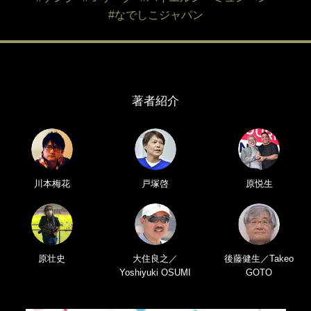
#なでしこジャパン
著者紹介
川本梅花
戸塚啓
原悦生
原壮史
大住良之／
後藤健生／Takeo
Yoshiyuki OSUMI
GOTO