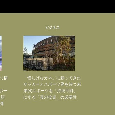
ビジネス
た｣横
「怪しげなカネ」に頼ってきた
サッカーとスポーツ界を待つ未
Jポー
来(4)スポーツを「持続可能」
笑顔
にする「真の投資」の必要性
沸