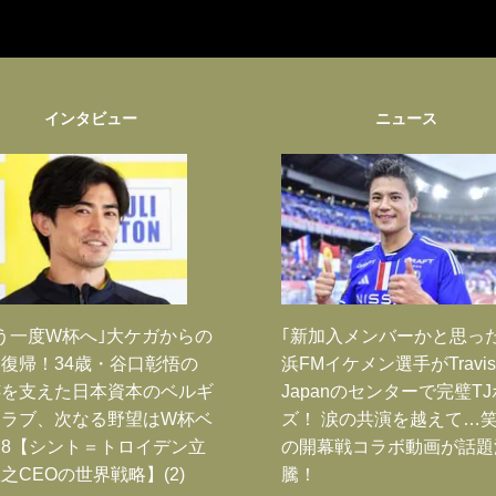
インタビュー
ニュース
う一度W杯へ｣大ケガからの
｢新加入メンバーかと思っ
復帰！34歳・谷口彰悟の
浜FMイケメン選手がTravis
跡を支えた日本資本のベルギ
Japanのセンターで完璧T
クラブ、次なる野望はW杯ベ
ズ！ 涙の共演を越えて…
8【シント＝トロイデン立
の開幕戦コラボ動画が話題
之CEOの世界戦略】(2)
騰！