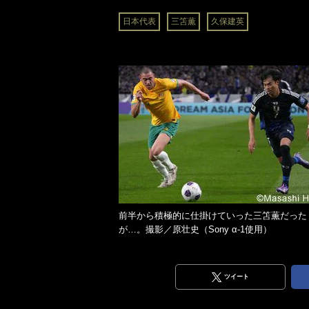
日本代表
三笘薫
久保建英
前半から積極的に仕掛けていった三笘薫だった
が…。撮影／原壮史（Sony α‐1使用）
ツイート