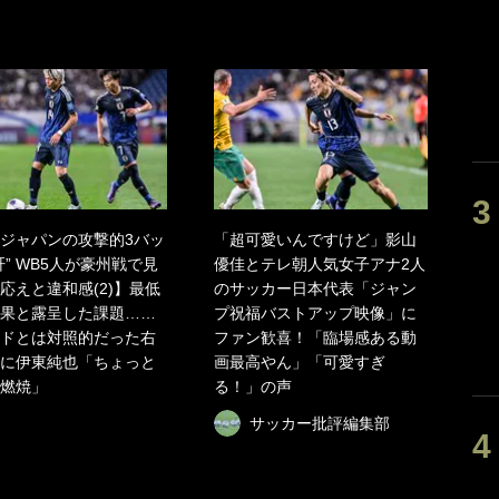
ジャパンの攻撃的3バッ
「超可愛いんですけど」影山
肝” WB5人が豪州戦で見
優佳とテレ朝人気女子アナ2人
応えと違和感(2)】最低
のサッカー日本代表「ジャン
果と露呈した課題……
プ祝福バストアップ映像」に
ドとは対照的だった右
ファン歓喜！「臨場感ある動
に伊東純也「ちょっと
画最高やん」「可愛すぎ
燃焼」
る！」の声
サッカー批評編集部