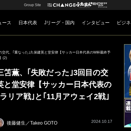
Group Site
ュース
日本代表
Jリーグ・国内
インタビュー
ビジネ
・国内
カー
ネジメント
Jリーグ・国内
戦術
注目選手
海外サッカー
監督
マネー
チームマネジメント
日本代表
目の交代、｢重なった｣久保建英と堂安律【サッカー日本代表のW杯最終予
(2)
三笘薫、｢失敗だった｣3回目の交
建英と堂安律【サッカー日本代表の
ラリア戦｣と｢11月アウェイ2戦｣
2024.10.17
後藤健生／Takeo GOTO