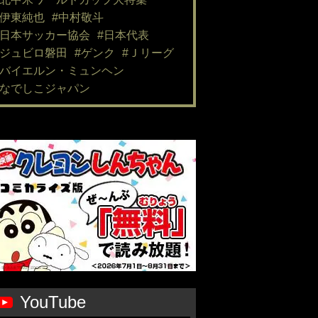
#伊東純也
#中村敬斗
#日本サッカー協会
#日本代表
#ジュビロ磐田
#ゲンク
#Ｊリーグ
#バイエルン・ミュンヘン
#なでしこジャパン
YouTube