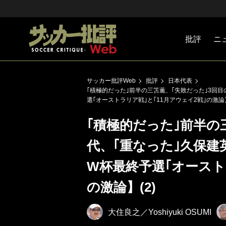
批評
ニ
Jリーグ
戦術
注目選手
海外サッ
監督
マネー
チームマ
日本代表
サッカー批評Web
批評
日本代表
｢積極的だった｣前半の三笘薫、｢失敗だった｣3回
選｢オーストラリア戦｣と｢11月アウェイ2戦｣の激論】
｢積極的だった｣前半の
代、｢重なった｣久保
W杯最終予選｢オースト
の激論】(2)
大住良之／Yoshiyuki OSUMI