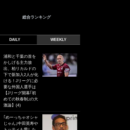
総合ランキング
DAILY
WEEKLY
浦和と千葉の首を
｢光の速さじゃん｣
かしげる主力放
｢えっぐいミドル｣
出、柏リカルドの
ドイツ名門移籍の
下で新加入2人が化
日本代表23歳ボラ
ける！Jリーグに必
ンチ、移籍後初ゴ
要な外国人選手は
ールに驚愕！｢見た
【Jリーグ開幕｢初
事ないシュートや｣
めての秋春制｣の大
｢聡がどんどん遠く
激論】(4)
なっていく」
｢めーっちゃオシャ
｢誰が止めれんねん
じゃん｣中田英寿や
w｣フェイエ上田綺
トッティも愛した
世の“神コース”弾丸