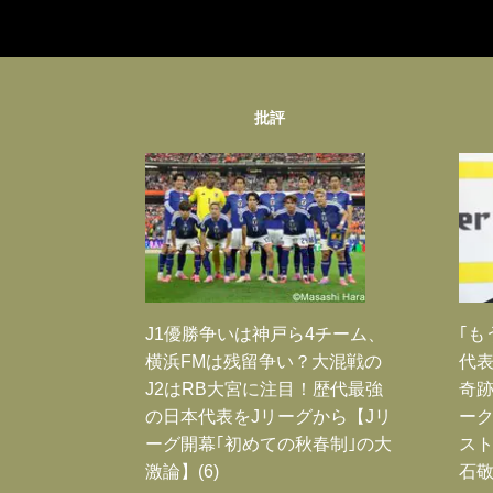
批評
J1優勝争いは神戸ら4チーム、
｢も
横浜FMは残留争い？大混戦の
代表
J2はRB大宮に注目！歴代最強
奇
の日本代表をJリーグから【Jリ
ー
ーグ開幕｢初めての秋春制｣の大
スト
激論】(6)
石敬