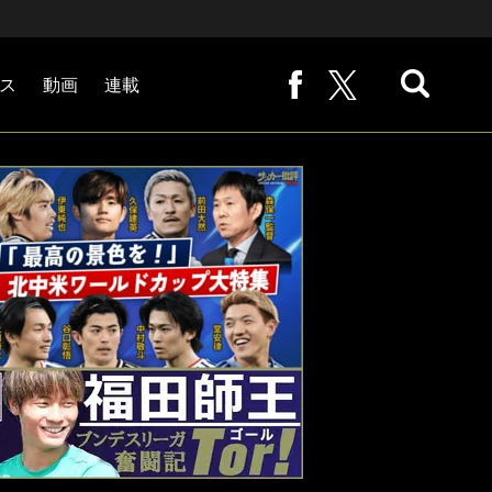
ス
動画
連載
熊崎敬の「路地から始まる処世術」
下田恒幸の「10倍面白くなるサッカー中継の見方」
サッカー批評PHOTOギャラリー「ピッチの焦点」
後藤健生の「蹴球放浪記」
原悦生PHOTOギャラリー「サッカー遠近」
「だれかに言いたくなる記録」
福田師王「ブンデスリーガ奮闘記 Tor!」
大住良之の「この世界のコーナーエリアから」