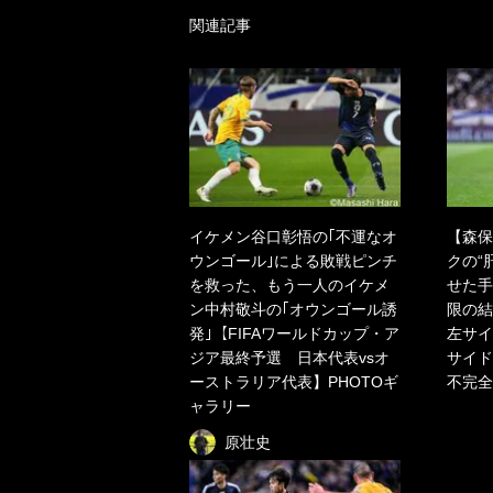
関連記事
イケメン谷口彰悟の｢不運なオ
【森保
ウンゴール｣による敗戦ピンチ
クの“
を救った、もう一人のイケメ
せた手
ン中村敬斗の｢オウンゴール誘
限の結
発｣【FIFAワールドカップ・ア
左サイ
ジア最終予選 日本代表vsオ
サイド
ーストラリア代表】PHOTOギ
不完全
ャラリー
原壮史