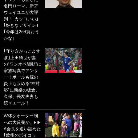
名門ローマ、新ア
PKにイタリア代表
ウェイユニが大評
GKも成す術なし！
判！｢カッコいい｣
｢ノーチャンスすぎ
｢好きなデザイン｣
るわ｣｢綺世のPKの
｢今年は2nd買おう
上手さは世界屈指
かな｣
かも｣
｢守り方かっこよす
｢また敬斗が魚に
ぎ｣上田綺世が妻
笑｣菅原由勢がW杯
の“ワンオペ騒動”に
戦士の夏休み秘蔵
家族写真でアンサ
ショット公開！ 川
ー！ボールも嫁の
口春奈と結婚のモ
炎上も収める“神対
テ男も登場で｢写真
応”に新婚の板倉、
全部楽しそう｣｢タ
久保、長友夫妻も
ケの水中かわいす
続々エール！
ぎる」
W杯クオーター制
｢セカンドで決まり
への大反発か、FIF
だな｣19歳の日本代
A会長を追い詰めた
表MFが加入したス
｢欧州のボイコッ
ペイン名門、“地中