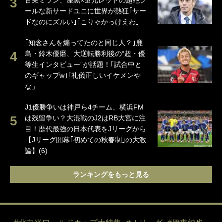
古巣ミラン、漆黒×蛍光レッドの超絶ク
ールな新サードユニに世界が熱狂｢サー
ドなのにズルい｣｢こりゃかっけえわ｣
｢知念さんを煽ってたのと同じ人？｣鹿
島・鈴木優磨、大逆転勝利後の“超・優
等生インタビュー”が話題！｢試合中と
のギャップw｣｢礼儀正しいイケメンや
な」
J1優勝争いは神戸ら4チーム、横浜FM
は残留争い？大混戦のJ2はRB大宮に注
目！歴代最強の日本代表をJリーグから
【Jリーグ開幕｢初めての秋春制｣の大激
論】(6)
ランキングをもっと見る