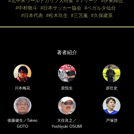
#北中米ワールドカップ大特集
#Ｊリーグ
#伊東純也
#中村敬斗
#日本サッカー協会
#ベガルタ仙台
#日本代表
#松木玖生
#三笘薫
#久保建英
著者紹介
川本梅花
原悦生
原壮史
後藤健生／Takeo
大住良之／
戸塚啓
GOTO
Yoshiyuki OSUMI