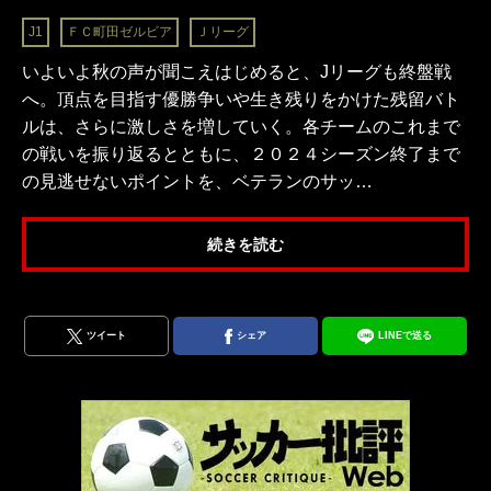
J1
ＦＣ町田ゼルビア
Ｊリーグ
いよいよ秋の声が聞こえはじめると、Jリーグも終盤戦
へ。頂点を目指す優勝争いや生き残りをかけた残留バト
ルは、さらに激しさを増していく。各チームのこれまで
の戦いを振り返るとともに、２０２４シーズン終了まで
の見逃せないポイントを、ベテランのサッ…
続きを読む
ツイート
シェア
LINEで送る