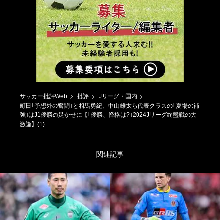
サッカー批評Web
批評
Jリーグ・国内
町田｢予想外の奮闘｣と相馬勇紀、中山雄太ら代表クラスの｢夏場の補
強｣はJ1優勝の足かせに【｢優勝、降格は?｣2024Jリーグ終盤戦の大
激論】(1)
関連記事