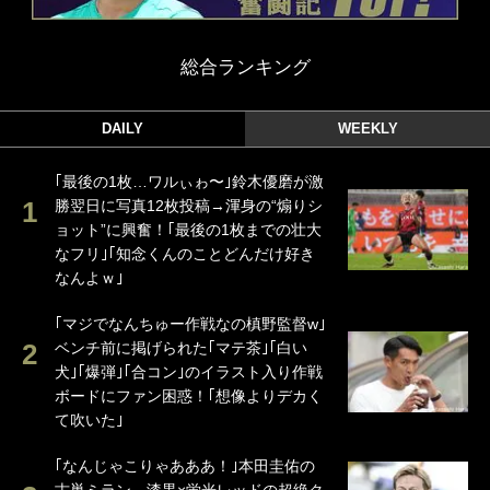
総合ランキング
DAILY
WEEKLY
｢最後の1枚…ワルぃゎ〜｣鈴木優磨が激
勝翌日に写真12枚投稿→渾身の“煽りシ
ョット”に興奮！｢最後の1枚までの壮大
なフリ｣｢知念くんのことどんだけ好き
なんよｗ｣
｢マジでなんちゅー作戦なの槙野監督w｣
ベンチ前に掲げられた｢マテ茶｣｢白い
犬｣｢爆弾｣｢合コン｣のイラスト入り作戦
ボードにファン困惑！｢想像よりデカく
て吹いた｣
｢なんじゃこりゃあああ！｣本田圭佑の