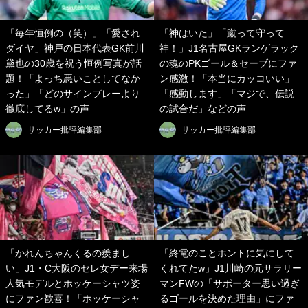
「毎年恒例の（笑）」「愛され
「神はいた」「蹴って守って
ダイヤ」神戸の日本代表GK前川
神！」J1名古屋GKランゲラック
黛也の30歳を祝う恒例写真が話
の魂のPKゴール＆セーブにファ
題！「よっち悪いことしてなか
ン感激！「本当にカッコいい」
った」「どのサインプレーより
「感動します」「マジで、伝説
徹底してるw」の声
の試合だ」などの声
サッカー批評編集部
サッカー批評編集部
「かれんちゃんくるの羨まし
「終電のことホントに気にして
い」J1・C大阪のセレ女デー来場
くれてたw」J1川崎の元サラリー
人気モデルとホッケーシャツ姿
マンFWの「サポーター思い過ぎ
にファン歓喜！「ホッケーシャ
るゴールを決めた理由」にファ