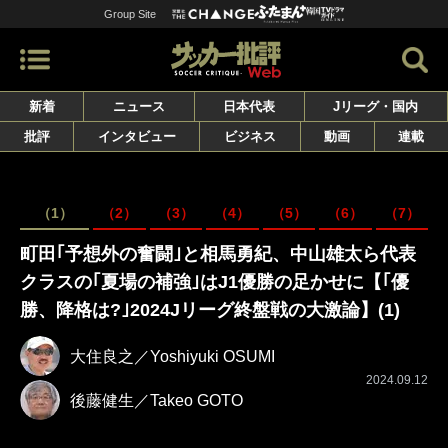
Group Site
新着
ニュース
日本代表
Jリーグ・国内
批評
インタビュー
ビジネス
動画
連載
（1）
（2）
（3）
（4）
（5）
（6）
（7）
町田｢予想外の奮闘｣と相馬勇紀、中山雄太ら代表
クラスの｢夏場の補強｣はJ1優勝の足かせに【｢優
勝、降格は?｣2024Jリーグ終盤戦の大激論】(1)
大住良之／Yoshiyuki OSUMI
2024.09.12
後藤健生／Takeo GOTO