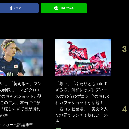
シェア
LINEで送る
い 」「萌える〜」マン
「尊い」「ふたりともcuteす
の仲良しコンビ“クロエ
ぎる♡」浦和レッズレディー
”のおんぶショットが話
スの“ゆうゆずコンビ”のおしゃ
この二人、本当に仲が
れカフェショットが話題！
「眩しすぎて目が潰れ
「名コンビ登場」「美女２人
の声
が地元でランチ！嬉しい」の
声
サッカー批評編集部