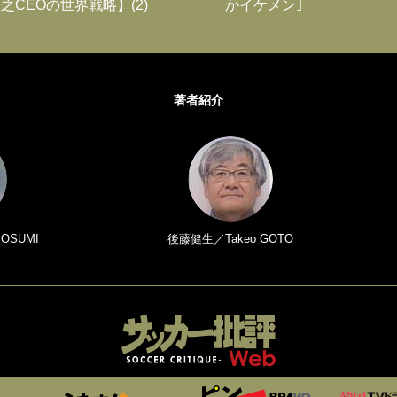
之CEOの世界戦略】(2)
かイケメン｣
著者紹介
 OSUMI
後藤健生／Takeo GOTO