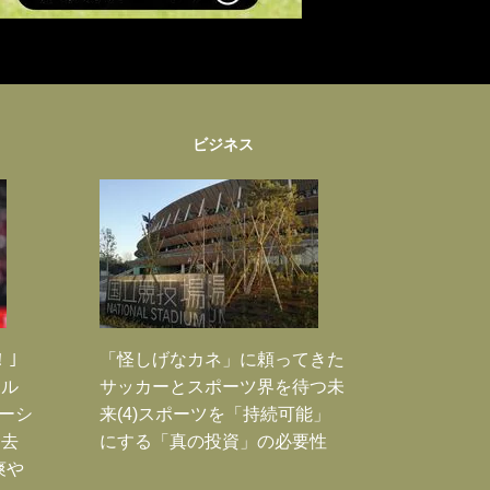
ビジネス
！｣
「怪しげなカネ」に頼ってきた
ポル
サッカーとスポーツ界を待つ未
ーシ
来(4)スポーツを「持続可能」
過去
にする「真の投資」の必要性
爽や