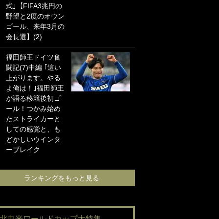
式｣【FIFA3兆円の
海の夕日”新アウェ
野望と2度のオウン
イユニに大反響｢か
ゴール、来年3月の
っこよすぎ｣｢革新
会長選】(2)
的｣｢ソソられる！｣
福田師王ドイツ奮
｢お土産最高すぎ
闘記(7)中編 ｢這い
笑｣｢どうやって入
上がります。やる
手？｣ブライトン帰
よ俺は！｣福田師王
還の三笘薫、同僚
が語る移籍後初ゴ
に“ポケカ”をプレゼ
ール！つかみ始め
ント！｢薫の笑顔見
たストライカーと
れてよかった｣｢大
しての感覚と、も
喜びのリュテル可
どかしいウインタ
愛すぎ｣
ーブレイク
ランキングをも
ランキングをもっと見る
#北中米ワールドカップ大特集