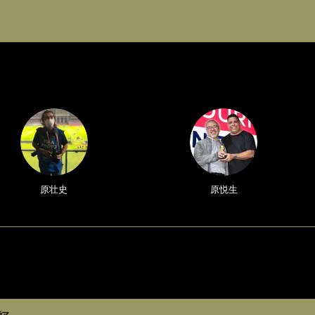
原壮史
原悦生