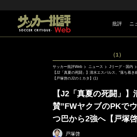
批評
ニ
Jリーグ
戦術
注目選手
海外サッ
監督
マネー
チームマ
日本代表
（1）
サッカー批評Web
ニュース
Jリーグ・国内
【J2「真夏の死闘」】清水エスパルス、“落ち着き絶
【戸塚啓のJ2のミカタ】(1)
【J2「真夏の死闘」】
賛”FWヤクブのPKで
つ巴から2強へ【戸塚啓の
戸塚啓