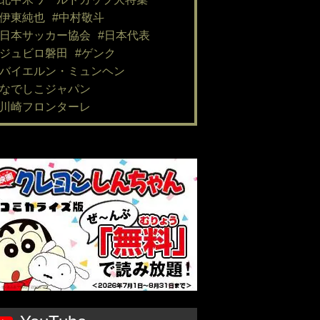
#伊東純也
#中村敬斗
#日本サッカー協会
#日本代表
#ジュビロ磐田
#ゲンク
#バイエルン・ミュンヘン
#なでしこジャパン
#川崎フロンターレ