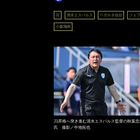
J2
清水エスパルス
ベガルタ仙台
ジェ
小森飛絢
J1昇格へ突き進む清水エスパルス監督の秋葉忠
氏 撮影／中地拓也