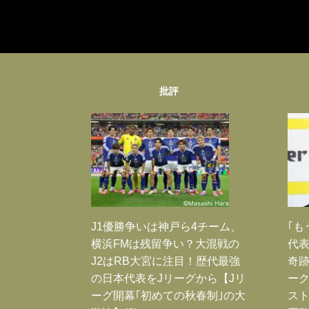
批評
J1優勝争いは神戸ら4チーム、
｢も
横浜FMは残留争い？大混戦の
代表
J2はRB大宮に注目！歴代最強
奇
の日本代表をJリーグから【Jリ
ー
ーグ開幕｢初めての秋春制｣の大
スト