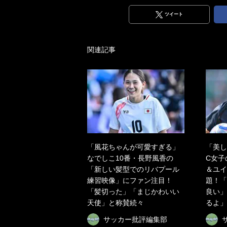
ツイート
関連記事
「風花ちゃんが可愛すぎる」
「美し
なでしこ10番・長野風香の
C女子
「新しい髪型でのリバプール
＆ユイ
練習映像」にファン注目！
題！「
「髪切った」「まじかわいい
良い」
天使」と称賛続々
るよ」
サッカー批評編集部