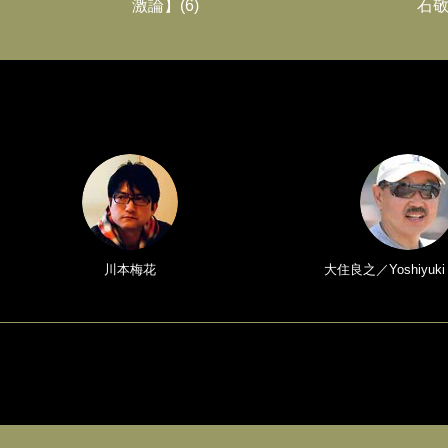
激論】(6)
石敬
川本梅花
大住良之／Yoshiyuki