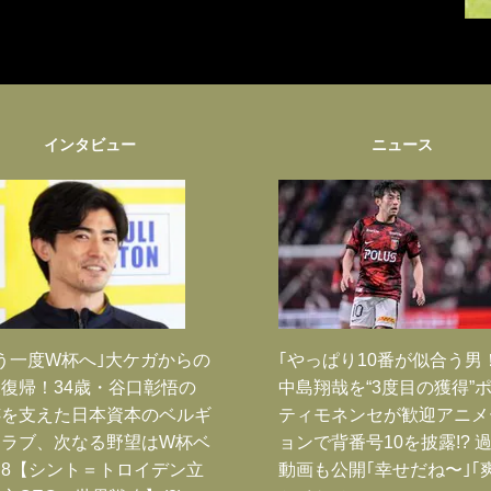
インタビュー
ニュース
う一度W杯へ｣大ケガからの
｢やっぱり10番が似合う男
復帰！34歳・谷口彰悟の
中島翔哉を“3度目の獲得”
跡を支えた日本資本のベルギ
ティモネンセが歓迎アニメ
クラブ、次なる野望はW杯ベ
ョンで背番号10を披露!? 
8【シント＝トロイデン立
動画も公開｢幸せだね〜｣｢