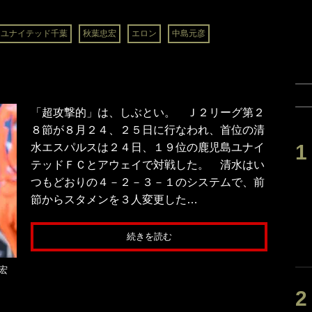
フユナイテッド千葉
秋葉忠宏
エロン
中島元彦
「超攻撃的」は、しぶとい。 Ｊ２リーグ第２
８節が８月２４、２５日に行なわれ、首位の清
水エスパルスは２４日、１９位の鹿児島ユナイ
テッドＦＣとアウェイで対戦した。 清水はい
つもどおりの４－２－３－１のシステムで、前
節からスタメンを３人変更した…
続きを読む
宏