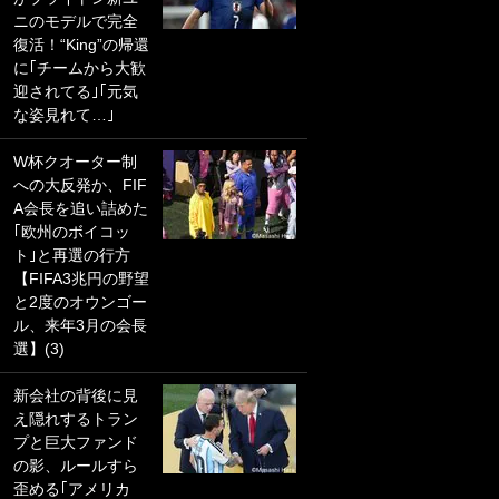
ニのモデルで完全
PKにイタリア代表
復活！“King”の帰還
GKも成す術なし！
に｢チームから大歓
｢ノーチャンスすぎ
迎されてる｣｢元気
るわ｣｢綺世のPKの
な姿見れて…｣
上手さは世界屈指
かも｣
W杯クオーター制
への大反発か、FIF
｢また敬斗が魚に
A会長を追い詰めた
笑｣菅原由勢がW杯
｢欧州のボイコッ
戦士の夏休み秘蔵
ト｣と再選の行方
ショット公開！ 川
【FIFA3兆円の野望
口春奈と結婚のモ
と2度のオウンゴー
テ男も登場で｢写真
ル、来年3月の会長
全部楽しそう｣｢タ
選】(3)
ケの水中かわいす
ぎる」
新会社の背後に見
え隠れするトラン
｢セカンドで決まり
プと巨大ファンド
だな｣19歳の日本代
の影、ルールすら
表MFが加入したス
歪める｢アメリカ
ペイン名門、“地中