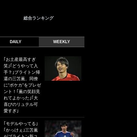
総合ランキング
DAILY
WEEKLY
｢お土産最高すぎ
｢光の速さじゃん｣
笑｣｢どうやって入
｢えっぐいミドル｣
手？｣ブライトン帰
ドイツ名門移籍の
還の三笘薫、同僚
日本代表23歳ボラ
に“ポケカ”をプレゼ
ンチ、移籍後初ゴ
ント！｢薫の笑顔見
ールに驚愕！｢見た
れてよかった｣｢大
事ないシュートや｣
喜びのリュテル可
｢聡がどんどん遠く
愛すぎ｣
なっていく」
｢モデルやってる｣
｢誰が止めれんねん
｢かっけぇ｣三笘薫
w｣フェイエ上田綺
がブライトン新ユ
世の“神コース”弾丸