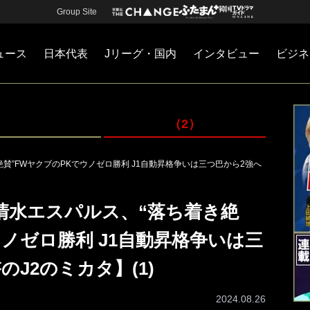
Group Site
ュース
日本代表
Jリーグ・国内
インタビュー
ビジネ
・国内
カー
ネジメント
Jリーグ・国内
戦術
注目選手
海外サッカー
監督
マネー
チームマネジメント
日本代表
（2）
賛”FWヤクブのPKでウノゼロ勝利 J1自動昇格争いは三つ巴から2強へ
清水エスパルス、“落ち着き絶
ウノゼロ勝利 J1自動昇格争いは三
J2のミカタ】(1)
2024.08.26