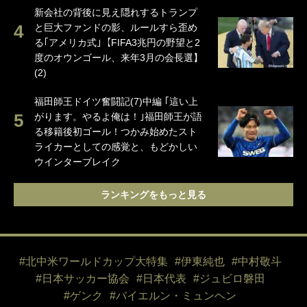
新会社の背後に見え隠れするトランプ
と巨大ファンドの影、ルールすら歪め
る｢アメリカ式｣【FIFA3兆円の野望と2
度のオウンゴール、来年3月の会長選】
(2)
福田師王ドイツ奮闘記(7)中編 ｢這い上
がります。やるよ俺は！｣福田師王が語
る移籍後初ゴール！つかみ始めたスト
ライカーとしての感覚と、もどかしい
ウインターブレイク
ランキングをもっと見る
#北中米ワールドカップ大特集
#伊東純也
#中村敬斗
#日本サッカー協会
#日本代表
#ジュビロ磐田
#ゲンク
#バイエルン・ミュンヘン