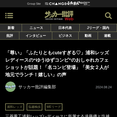
Group Site
新着
ニュース
日本代表
Jリーグ・国内
批評
インタビュー
ビジネス
動画
連載
「尊い」「ふたりともcuteすぎる♡」浦和レッズ
レディースの“ゆうゆずコンビ”のおしゃれカフェ
ショットが話題！「名コンビ登場」「美女２人が
地元でランチ！嬉しい」の声
サッカー批評編集部
2024.08.24
浦和レッズ
塩越柚歩
WEリーグ
三菱重工浦和レッズレディースに所属する遠藤優と塩越