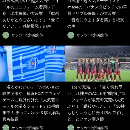
J1公式戦での「超人気男性アイ
白出場の超人気アーティスト
ドルのユニフォーム着用レア
imaseの「パナスタピッチでの華
姿」現場映像が大反響！「動画
麗ドリブル映像」が大反響！
ありがとうございます」「全て
「普通にうますぎる笑」と絶賛
がいい、、感情爆発」の声
の声
サッカー批評編集部
サッカー批評編集部
「浴衣かわいい」「かわいさの
「1分で完売…」「売り切れ早
限界突破や」横浜FCのアウェイ
い」J1神戸のACLE用“襷掛け”ユ
ゲームに駆け付けた「人気若手
ニフォームが販売即完売の人気
モデルの浴衣ショット」に視線
ぶり！「瞬殺やった…」「30秒
集中！ チョコバナナ＆駅到着写
もしないうちに売り切れですけ
真も披露
ど」とファン嘆き節
サッカー批評編集部
サッカー批評編集部