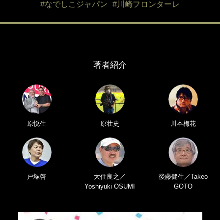
#なでしこジャパン
#川崎フロンターレ
著者紹介
原悦生
原壮史
川本梅花
戸塚啓
大住良之／
後藤健生／Takeo
Yoshiyuki OSUMI
GOTO