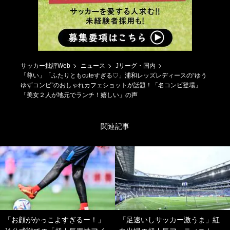
サッカー批評Web
ニュース
Jリーグ・国内
「尊い」「ふたりともcuteすぎる♡」浦和レッズレディースの“ゆう
ゆずコンビ”のおしゃれカフェショットが話題！「名コンビ登場」
「美女２人が地元でランチ！嬉しい」の声
関連記事
「お顔がかっこよすぎるー！」
「足速いしサッカー激うま」紅