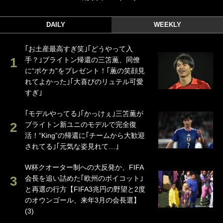
DAILY
WEEKLY
｢お土産最高すぎ笑｣｢どうやって入
手？｣ブライトン帰還の三笘薫、同僚
に“ポケカ”をプレゼント！｢薫の笑顔見
れてよかった｣｢大喜びのリュテル可愛
すぎ｣
｢モデルやってる｣｢かっけぇ｣三笘薫が
ブライトン新ユニのモデルで完全復
活！“King”の帰還に｢チームから大歓迎
されてる｣｢元気な姿見れて…｣
W杯クオーター制への大反発か、FIFA
会長を追い詰めた｢欧州のボイコット｣
と再選の行方【FIFA3兆円の野望と2度
のオウンゴール、来年3月の会長選】
(3)