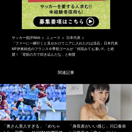
サッカー批評Web
ニュース
日本代表
「ファーに一瞬行くと見せかけてニアに入れたのは流石」日本代表
MF伊東純也のフランス今季初ゴールが「何回みても凄い!!」と絶
賛！「背筋の力で叩き込んだな」と称賛
関連記事
「奥さん美人すぎる」「めちゃ
「身長差がいい感じ」川口春奈