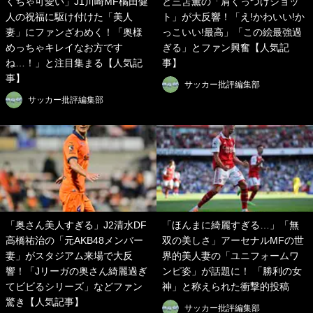
くちゃ可愛い」J1川崎MF橘田健
と三笘薫の「肩くっつけショッ
人の祝福に駆け付けた「美人
ト」が大反響！「え!かわいい!か
妻」にファンざわめく！「奥様
っこいい!最高」「この絵最強過
めっちゃキレイなお方です
ぎる」とファン興奮【人気記
ね…！」と注目集まる【人気記
事】
事】
サッカー批評編集部
サッカー批評編集部
「奥さん美人すぎる」J2清水DF
「ほんまに綺麗すぎる…」「無
高橋祐治の「元AKB48メンバー
双の美しさ」アーセナルMFの世
妻」がスタジアム来場で大反
界的美人妻の「ユニフォームワ
響！「Jリーガの奥さん綺麗過ぎ
ンピ姿」が話題に！ 「勝利の女
てビビるシリーズ」などファン
神」と称えられた衝撃的投稿
驚き【人気記事】
サッカー批評編集部