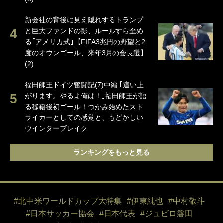
新会社の背後に見え隠れするトランプ
と巨大ファンドの影、ルールすら歪め
る｢アメリカ式｣【FIFA3兆円の野望と2
度のオウンゴール、来年3月の会長選】
(2)
福田師王ドイツ奮闘記(7)中編 ｢這い上
がります。やるよ俺は！｣福田師王が語
る移籍後初ゴール！つかみ始めたスト
ライカーとしての感覚と、もどかしい
ウインターブレイク
ランキングをもっと見る
#北中米ワールドカップ大特集
#伊東純也
#中村敬斗
#日本サッカー協会
#日本代表
#ジュビロ磐田