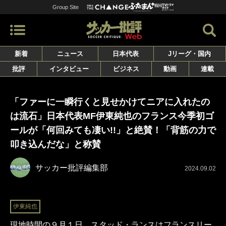
Group Site
新着
ニュース
日本代表
Jリーグ・国内
批評
インタビュー
ビジネス
動画
連載
「ファーに一瞬行くと見せかけてニアに入れたの
は流石」日本代表MF伊東純也のフランス今季初ゴ
ールが「何回みても凄い!!」と絶賛！「背筋の力で
叩き込んだな」と称賛
サッカー批評編集部
2024.09.02
伊東純也
現地時間の９月１日、スタッド・ランスはフランスリー