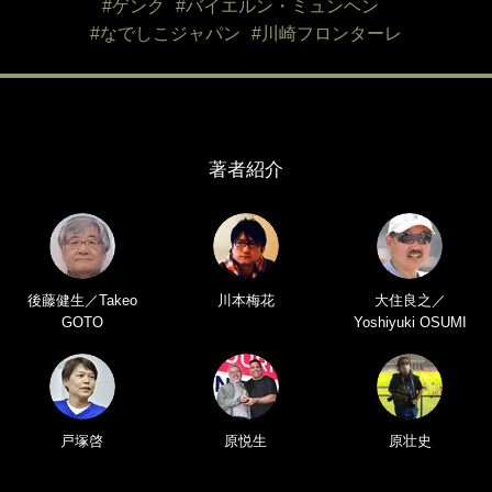
#ゲンク
#バイエルン・ミュンヘン
#なでしこジャパン
#川崎フロンターレ
著者紹介
後藤健生／Takeo
川本梅花
大住良之／
GOTO
Yoshiyuki OSUMI
戸塚啓
原悦生
原壮史