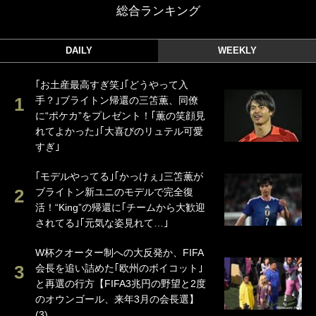
総合ランキング
DAILY
WEEKLY
｢お土産最高すぎ笑｣｢どうやって入
手？｣ブライトン帰還の三笘薫、同僚
に“ポケカ”をプレゼント！｢薫の笑顔見
れてよかった｣｢大喜びのリュテル可愛
すぎ｣
｢モデルやってる｣｢かっけぇ｣三笘薫が
ブライトン新ユニのモデルで完全復
活！“King”の帰還に｢チームから大歓迎
されてる｣｢元気な姿見れて…｣
W杯クオーター制への大反発か、FIFA
会長を追い詰めた｢欧州のボイコット｣
と再選の行方【FIFA3兆円の野望と2度
のオウンゴール、来年3月の会長選】
(3)