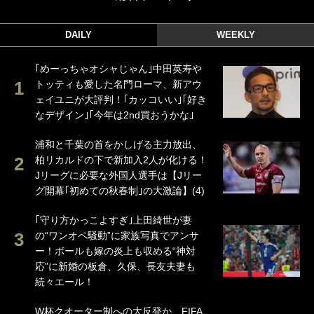
DAILY
WEEKLY
｢めーっちゃオシャじゃん｣中田英寿や
トッティも愛した名門ローマ、新アウ
ェイユニが大評判！｢カッコいい｣｢好き
なデザイン｣｢今年は2nd買おうかな｣
浦和と千葉の首をかしげる主力放出、
柏リカルドの下で新加入2人が化ける！
Jリーグに必要な外国人選手は【Jリー
グ開幕｢初めての秋春制｣の大激論】(4)
｢守り方かっこよすぎ｣上田綺世が妻
の“ワンオペ騒動”に家族写真でアンサ
ー！ボールも嫁の炎上も収める“神対
応”に新婚の板倉、久保、長友夫妻も
続々エール！
W杯クオーター制への大反発か、FIFA