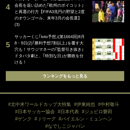
会長を追い詰めた｢欧州のボイコット｣
と再選の行方【FIFA3兆円の野望と2度
のオウンゴール、来年3月の会長選】
(3)
サッカーくじ｢toto予想｣(第1664回)8月
8・9日(2)｢勝利予想7割以上｣を覆す大
穴も！サウジマネーの｢監督引き抜き｣
ドタバタ劇と、｢特別な日｣が勝敗を分
ける！
ランキングをもっと見る
#北中米ワールドカップ大特集
#伊東純也
#中村敬斗
#日本サッカー協会
#日本代表
#ジュビロ磐田
#ゲンク
#Ｊリーグ
#バイエルン・ミュンヘン
#なでしこジャパン