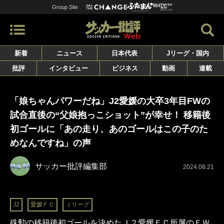
Group Site
新着
ニュース
日本代表
Jリーグ・国内
批評
インタビュー
ビジネス
動画
連載
「娘ちゃんパワーだね」J2愛媛の大卒3年目FWの
試合直後の“父娘抱っこショット”が幸せ！ 移籍後
初ゴールに「あの走り、あのゴールはこの子のた
めなんですね」の声
サッカー批評編集部
2024.08.21
J2
愛媛ＦＣ
Ｊリーグ
殊勲の移籍後初ゴールを決めたＪ２愛媛ＦＣ所属のＦＷ