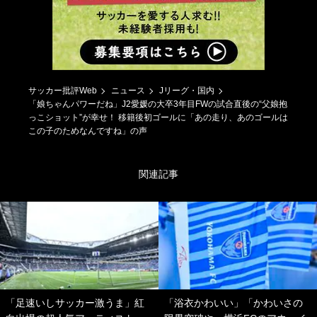
サッカー批評Web
ニュース
Jリーグ・国内
「娘ちゃんパワーだね」J2愛媛の大卒3年目FWの試合直後の“父娘抱
っこショット”が幸せ！ 移籍後初ゴールに「あの走り、あのゴールは
この子のためなんですね」の声
関連記事
「足速いしサッカー激うま」紅
「浴衣かわいい」「かわいさの