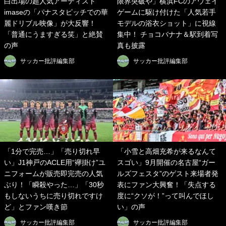
白出場の超人気アーティスト
限界突破や」横浜FCのアウェイ
imaseの「パナスタピッチでの華
ゲームに駆け付けた「人気若手
麗ドリブル映像」が大反響！
モデルの浴衣ショット」に視線
「普通にうますぎる笑」と絶賛
集中！ チョコバナナ＆駅到着写
の声
真も披露
サッカー批評編集部
サッカー批評編集部
「1分で完売…」「売り切れ早
「小雪と高畑充希が来るなんて
い」J1神戸のACLE用“襷掛け”ユ
スゴい」9月開催の名古屋“ガー
ニフォームが販売即完売の人気
ルズフェスタ”のゲスト来場者発
ぶり！「瞬殺やった…」「30秒
表にファン大興奮！「失点する
もしないうちに売り切れですけ
度に“クソが！”って叫んでほし
ど」とファン嘆き節
い」の声
サッカー批評編集部
サッカー批評編集部